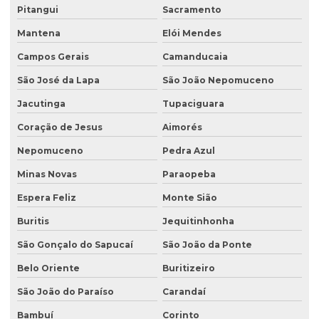
Licenciamento ambiental para lava jatos
Pitangui
Sacramento
Licenciamento ambiental licença prévia
Mantena
Elói Mendes
Licenciamento ambiental para loteamento
Campos Gerais
Camanducaia
São José da Lapa
São João Nepomuceno
Licenciamento ambiental para loteamento urbano
Jacutinga
Tupaciguara
Licenciamento ambiental para mineração
Coração de Jesus
Aimorés
Licenciamento ambiental para movimentação de terra
Nepomuceno
Pedra Azul
Licenciamento ambiental de oficina mecânica
Minas Novas
Paraopeba
Licenciamento ambiental para postos de combustíveis
Espera Feliz
Monte Sião
Licenciamento ambiental de rodovias
Buritis
Jequitinhonha
Licenciamento ambiental rural
São Gonçalo do Sapucaí
São João da Ponte
Licenciamento ambiental trifásico
Belo Oriente
Buritizeiro
Licenciamento ambiental em unidades de conservação
São João do Paraíso
Carandaí
Licenciamento ambiental urbano
Bambuí
Corinto