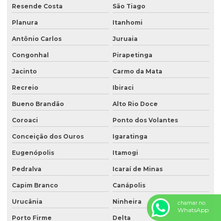
Resende Costa
São Tiago
Planura
Itanhomi
Antônio Carlos
Juruaia
Congonhal
Pirapetinga
Jacinto
Carmo da Mata
Recreio
Ibiraci
Bueno Brandão
Alto Rio Doce
Coroaci
Ponto dos Volantes
Conceição dos Ouros
Igaratinga
Eugenópolis
Itamogi
Pedralva
Icaraí de Minas
Capim Branco
Canápolis
Urucânia
Ninheira
chamar no
WhatsApp
Porto Firme
Delta