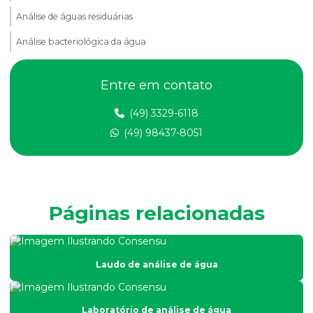
Análise de águas residuárias
Análise bacteriológica da água
Análise de compactação do solo
Entre em contato
Análise de dbo em efluentes
(49) 3329-6118
Análise de dqo em efluente
(49) 98437-8051
Análise de efluentes
Análise de efluentes empresa
Análise de efluentes industriais
Páginas relacionadas
Análise de efluentes líquidos
Análise de esgoto
Laudo de análise de água
Análise de fertilidade do solo
Análise física do solo
Laboratório de análise de água