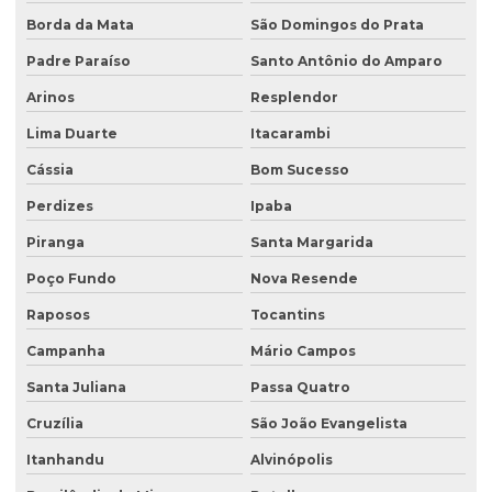
Borda da Mata
São Domingos do Prata
Recuperação de áreas degradadas e passivos ambientais
Padre Paraíso
Santo Antônio do Amparo
Recuperação de áreas degradadas por regeneração natural
Arinos
Resplendor
Recuperação de áreas degradadas com sistemas agroflorestais
Lima Duarte
Itacarambi
Recuperação de áreas desmatadas
Cássia
Bom Sucesso
Recuperação natural de áreas degradadas
Perdizes
Ipaba
Reflorestamento recuperação de áreas degradadas
Piranga
Santa Margarida
Relatório de investigação de passivo ambiental
Poço Fundo
Nova Resende
Retirada de tanque de combustível subterrâneo
Raposos
Tocantins
Retirada de tanque subterrâneo
Campanha
Mário Campos
Santa Juliana
Passa Quatro
Retirada de tanques
Cruzília
São João Evangelista
Serviço de consultoria ambiental
Itanhandu
Alvinópolis
Serviço de desativação de tanque subterrâneo