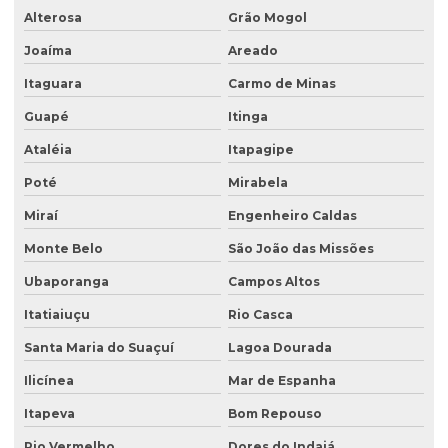
Alterosa
Grão Mogol
Sondagem de subsolo
Joaíma
Areado
Sondagem de terreno
Itaguara
Carmo de Minas
Sondagem de terreno para construção
Guapé
Itinga
Tampa para poço de monitoramento
Ataléia
Itapagipe
Poté
Mirabela
Miraí
Engenheiro Caldas
Monte Belo
São João das Missões
Ubaporanga
Campos Altos
Itatiaiuçu
Rio Casca
Santa Maria do Suaçuí
Lagoa Dourada
Ilicínea
Mar de Espanha
Itapeva
Bom Repouso
Rio Vermelho
Dores do Indaiá