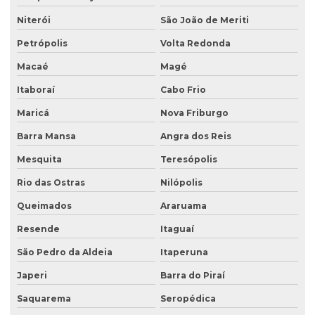
Análise de solo amostragem
Niterói
São João de Meriti
Petrópolis
Volta Redonda
Análise de solo completa
Macaé
Magé
Análise de solo para construção
Itaboraí
Cabo Frio
Análise de solo contaminado
Maricá
Nova Friburgo
Análise de solo física
Barra Mansa
Angra dos Reis
Análise de solo fósforo
Mesquita
Teresópolis
Análise de solo laboratório
Rio das Ostras
Nilópolis
Análise de solo passivo ambiental
Queimados
Araruama
Análise de solo preço
Resende
Itaguaí
Análise de solo valor
São Pedro da Aldeia
Itaperuna
Avaliação ambiental preliminar
Japeri
Barra do Piraí
Avaliação ambiental de terrenos com potencial de contaminação
Saquarema
Seropédica