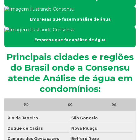
Análise físico química e microbiológica de água
Análise de fósforo em efluentes
Empresas que fazem análise de água
Análise de fósforo no solo
Análise de granulometria do solo
Empresa que faz análise de água
Análise granulométrica
Principais cidades e regiões
Análise granulométrica do solo
do Brasil onde a Consensu
Análise microbiológica de água
atende Análise de água em
Análise microbiológica de água para consumo humano
condomínios:
Análise microbiológica do esgoto
Análise de ph do solo
PR
SC
RS
Análise de potabilidade da água
Rio de Janeiro
São Gonçalo
Análise química do solo
Duque de Caxias
Nova Iguaçu
Análise de sólidos em efluentes
Campos dos Goytacazes
Belford Roxo