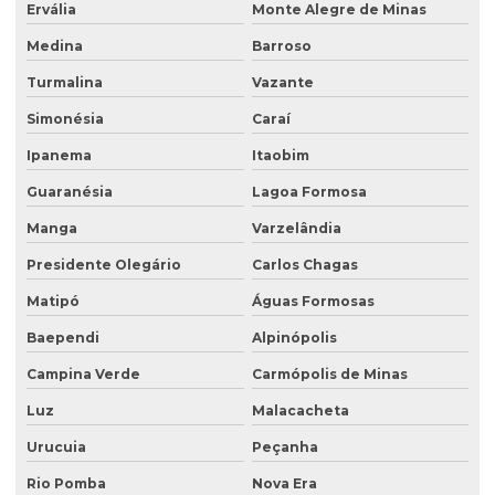
Ervália
Monte Alegre de Minas
Poço de monitoramento de lençol freático
Medina
Barroso
Poço de monitoramento multinível
Turmalina
Vazante
Poço de monitoramento posto de combustível
Simonésia
Caraí
Programa de monitoramento de efluentes líquidos
Ipanema
Itaobim
Projeto recuperação de área degradada
Guaranésia
Lagoa Formosa
Projeto de recuperação de área degradada prad
Manga
Varzelândia
Recuperação ambiental de áreas degradadas
Presidente Olegário
Carlos Chagas
Recuperação de área degradada por garimpo
Matipó
Águas Formosas
Recuperação de área degradada pela agricultura
Baependi
Alpinópolis
Recuperação de área degradada pela mineração
Campina Verde
Carmópolis de Minas
Recuperação de áreas ambientais degradadas
Luz
Malacacheta
Urucuia
Peçanha
Recuperação de áreas ambientalmente degradadas
Rio Pomba
Nova Era
Recuperação de áreas degradadas e conservação do solo