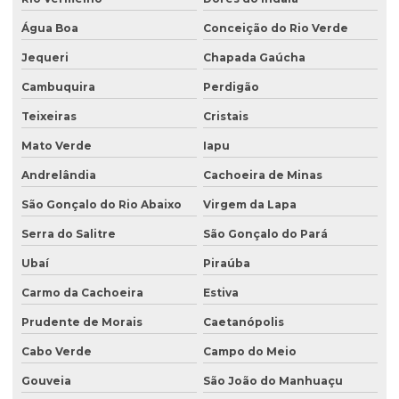
Água Boa
Conceição do Rio Verde
Jequeri
Chapada Gaúcha
Cambuquira
Perdigão
Teixeiras
Cristais
Mato Verde
Iapu
Andrelândia
Cachoeira de Minas
São Gonçalo do Rio Abaixo
Virgem da Lapa
Serra do Salitre
São Gonçalo do Pará
Ubaí
Piraúba
Carmo da Cachoeira
Estiva
Prudente de Morais
Caetanópolis
Cabo Verde
Campo do Meio
Gouveia
São João do Manhuaçu