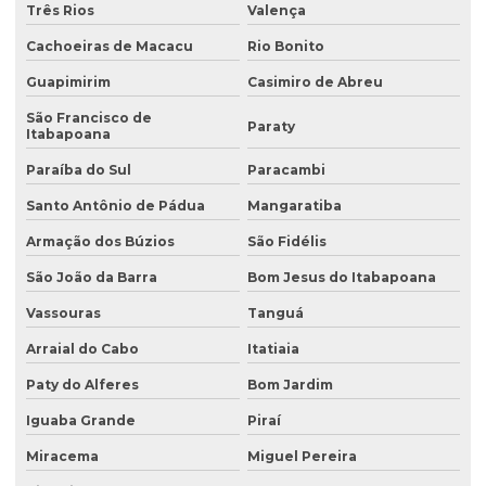
Três Rios
Valença
Avaliação de área de risco ambiental e sanitária
Cachoeiras de Macacu
Rio Bonito
Avaliação de áreas contaminadas
Guapimirim
Casimiro de Abreu
Avaliação de efluentes industriais
São Francisco de
Paraty
Avaliação de passivo ambiental
Itabapoana
Avaliação preliminar de áreas contaminadas
Paraíba do Sul
Paracambi
Santo Antônio de Pádua
Mangaratiba
Avaliação preliminar de passivo ambiental
Armação dos Búzios
São Fidélis
Coleta de água
São João da Barra
Bom Jesus do Itabapoana
Coleta de água para análise
Vassouras
Tanguá
Coleta de água para análise físico química
Arraial do Cabo
Itatiaia
Coleta de água para análise microbiológica
Paty do Alferes
Bom Jardim
Coleta de água industrial
Iguaba Grande
Piraí
Coleta de águas pluviais
Miracema
Miguel Pereira
Coleta de amostra de água para análise microbiológica