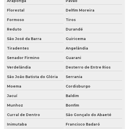
Araponga
Pavão
Florestal
Delfim Moreira
Formoso
Tiros
Reduto
Durandé
São José da Barra
Guiricema
Tiradentes
Angelândia
Senador Firmino
Guarani
Verdelândia
Desterro de Entre Rios
São João Batista do Glória
Serrania
Moema
Cordisburgo
Jacuí
Baldim
Munhoz
Bonfim
Curral de Dentro
São Gonçalo do Abaeté
Inimutaba
Francisco Badaró