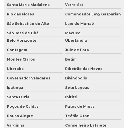
Consultoria e assessoria ambiental
Santa Maria Madalena
Varre-Sai
Rio das Flores
Comendador Levy Gasparian
Consultoria em gestão ambiental
São Sebastião do Alto
Laje do Muriaé
Consultoria inventário florestal
São José de Ubá
Macuco
Consultoria e licenciamento ambiental
Belo Horizonte
Uberlândia
Consultoria de meio ambiente
Contagem
Juiz de Fora
Consultoria técnica ambiental
Montes Claros
Betim
Desativação de tanque de combustível subterrâneo
Uberaba
Ribeirão das Neves
Empresa de análise de água
Governador Valadares
Divinópolis
Empresa de análise granulométrica do solo
Ipatinga
Sete Lagoas
Empresa de análise de solo
Santa Luzia
Ibirité
Poços de Caldas
Patos de Minas
Empresa de análise de solo e sedimento
Pouso Alegre
Teófilo Otoni
Empresa coleta de efluentes
Varginha
Conselheiro Lafaiete
Empresa de ensaio percolação do solo