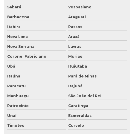
Sabará
Vespasiano
Empresa de ensaio de permeabilidade do solo
Barbacena
Araguari
Empresa de ensaios de solos
Itabira
Passos
Empresa especialista em sondagens de solo
Nova Lima
Araxá
Empresa especializada em análise de água
Nova Serrana
Lavras
Empresa especializada em consultoria ambiental
Coronel Fabriciano
Muriaé
Empresa que faz análise de água
Ubá
Ituiutaba
Empresa que faz análise de solo
Itaúna
Pará de Minas
Empresa de retirada de tanque subterrâneo
Paracatu
Itajubá
Manhuaçu
São João del Rei
Empresa de retirada de tanques
Patrocínio
Caratinga
Empresa de sondagem ambiental
Unaí
Esmeraldas
Empresa sondagem de solo
Timóteo
Curvelo
Empresas de consultoria ambiental