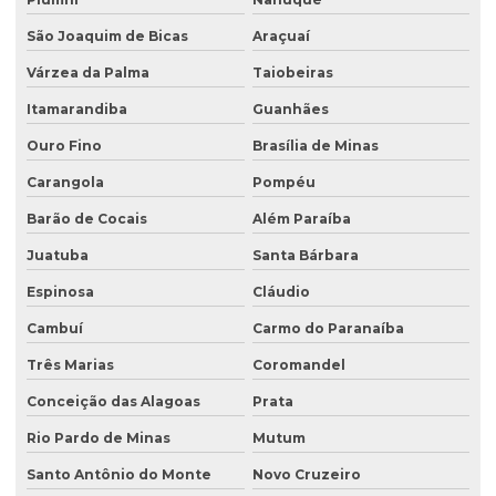
Laudo hidrogeológico
São Joaquim de Bicas
Araçuaí
Laudo de passivo ambiental
Várzea da Palma
Taiobeiras
Licenciamento ambiental de aterro sanitário
Itamarandiba
Guanhães
Licenciamento ambiental para atividades agropecuárias
Ouro Fino
Brasília de Minas
Carangola
Pompéu
Licenciamento ambiental de atividades rurais
Barão de Cocais
Além Paraíba
Licenciamento ambiental de barragens
Juatuba
Santa Bárbara
Licenciamento ambiental condomínio residencial
Espinosa
Cláudio
Licenciamento ambiental para construção civil
Cambuí
Carmo do Paranaíba
Licenciamento ambiental para empresas
Três Marias
Coromandel
Licenciamento ambiental de fábricas
Conceição das Alagoas
Prata
Licenciamento ambiental de granjas
Rio Pardo de Minas
Mutum
Licenciamento ambiental industrial
Santo Antônio do Monte
Novo Cruzeiro