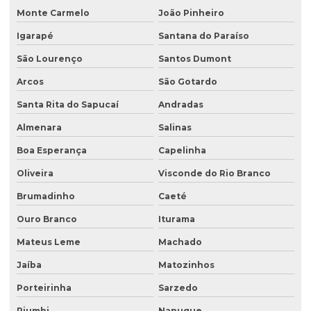
Gerenciamento de efluentes
Monte Carmelo
João Pinheiro
Instalação de tanque de combustível
Igarapé
Santana do Paraíso
Instalação de tanques de combustíveis subterrâneos
São Lourenço
Santos Dumont
Investigação ambiental
Arcos
São Gotardo
Investigação ambiental confirmatória
Santa Rita do Sapucaí
Andradas
Investigação ambiental detalhada
Almenara
Salinas
Boa Esperança
Capelinha
Investigação ambiental preliminar
Oliveira
Visconde do Rio Branco
Investigação confirmatória
Brumadinho
Caeté
Investigação confirmatória de passivo ambiental
Ouro Branco
Iturama
Investigação detalhada de passivo ambiental
Mateus Leme
Machado
Laboratório de análise de água
Jaíba
Matozinhos
Laboratório de análise de efluentes
Porteirinha
Sarzedo
Laudo de análise de água
Piumhi
Nanuque