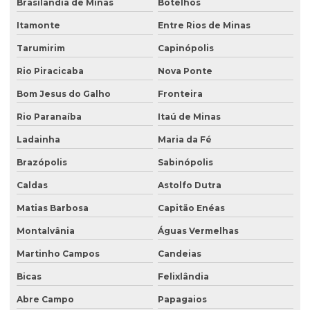
Brasilândia de Minas
Botelhos
Serviço de desativação de tanques
Itamonte
Entre Rios de Minas
Serviço de licenciamento ambiental
Tarumirim
Capinópolis
Serviço de retirada de tanque subterrâneo
Rio Piracicaba
Nova Ponte
Serviço de retirada de tanques
Bom Jesus do Galho
Fronteira
Serviço de sondagem
Rio Paranaíba
Itaú de Minas
Sondagem ambiental
Ladainha
Maria da Fé
Sondagem geofísica
Brazópolis
Sabinópolis
Sondagem geofísica poço artesiano
Caldas
Astolfo Dutra
Matias Barbosa
Capitão Enéas
Sondagem geológica
Montalvânia
Águas Vermelhas
Sondagem geotécnica
Martinho Campos
Candeias
Sondagem de solo para construção
Bicas
Felixlândia
Sondagem de solo para construção civil
Abre Campo
Papagaios
Sondagem de solos e rochas