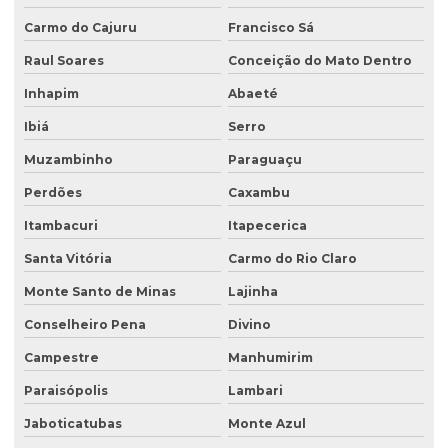
Monitoramento de efluentes
Carmo do Cajuru
Francisco Sá
Raul Soares
Conceição do Mato Dentro
Monitoramento de efluentes líquidos
Inhapim
Abaeté
Passivo ambiental investigação detalhada
Ibiá
Serro
Perfuração de poço de monitoramento
Muzambinho
Paraguaçu
Plano de monitoramento de efluentes
Perdões
Caxambu
Plano de recuperação de área degradada
Itambacuri
Itapecerica
Plano de recuperação de área degradada pela mineração
Santa Vitória
Carmo do Rio Claro
Plantas para recuperação de áreas degradadas
Monte Santo de Minas
Lajinha
Poço de monitoramento
Conselheiro Pena
Divino
Poço de monitoramento afogado
Campestre
Manhumirim
Poço de monitoramento de água subterrânea
Paraisópolis
Lambari
Poço de monitoramento ambiental
Jaboticatubas
Monte Azul