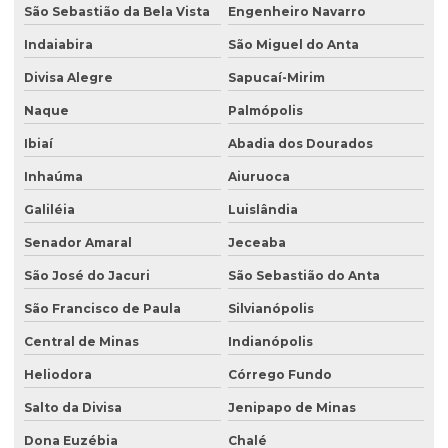
São Sebastião da Bela Vista
Engenheiro Navarro
Indaiabira
São Miguel do Anta
Divisa Alegre
Sapucaí-Mirim
Naque
Palmópolis
Ibiaí
Abadia dos Dourados
Inhaúma
Aiuruoca
Galiléia
Luislândia
Senador Amaral
Jeceaba
São José do Jacuri
São Sebastião do Anta
São Francisco de Paula
Silvianópolis
Central de Minas
Indianópolis
Heliodora
Córrego Fundo
Salto da Divisa
Jenipapo de Minas
Dona Euzébia
Chalé