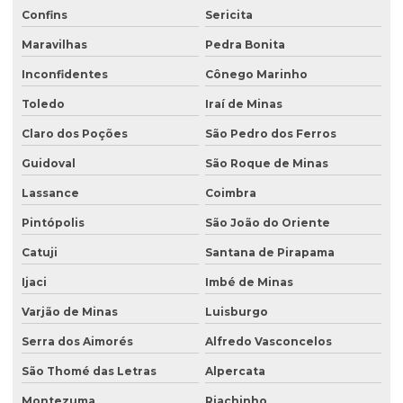
Confins
Sericita
Maravilhas
Pedra Bonita
Inconfidentes
Cônego Marinho
Toledo
Iraí de Minas
Claro dos Poções
São Pedro dos Ferros
Guidoval
São Roque de Minas
Lassance
Coimbra
Pintópolis
São João do Oriente
Catuji
Santana de Pirapama
Ijaci
Imbé de Minas
Varjão de Minas
Luisburgo
Serra dos Aimorés
Alfredo Vasconcelos
São Thomé das Letras
Alpercata
Montezuma
Riachinho