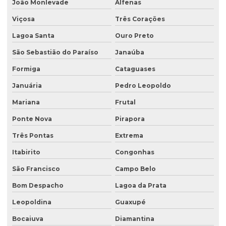
João Monlevade
Alfenas
Empresas de consultoria meio ambiente
Viçosa
Três Corações
Empresas que fazem análise de água
Lagoa Santa
Ouro Preto
Empresas de sondagem
São Sebastião do Paraíso
Janaúba
Ensaio percolação do solo
Formiga
Cataguases
Ensaio triaxial de solos
Januária
Pedro Leopoldo
Escritório de consultoria ambiental
Mariana
Frutal
Estudo hidrogeológico
Ponte Nova
Pirapora
Três Pontas
Extrema
Estudo hidrológico
Itabirito
Congonhas
Estudo hidrológico para outorga
São Francisco
Campo Belo
Estudo hidrológico para pontes
Bom Despacho
Lagoa da Prata
Estudo de passivo ambiental
Leopoldina
Guaxupé
Exploração de águas subterrâneas
Bocaiuva
Diamantina