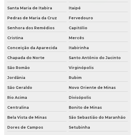
Santa Maria de Itabira
Itaipé
Pedras de Maria da Cruz
Fervedouro
Senhora dos Remédios
Capitólio
Cristina
Mercês
Conceição da Aparecida
Itabirinha
Chapada do Norte
Santo Antônio do Jacinto
São Romão
Virginópolis
Jordânia
Rubim
São Geraldo
Novo Oriente de Minas
Rio Acima
Divisópolis
Centralina
Bonito de Minas
Bela Vista de Minas
São Sebastião do Maranhão
Dores de Campos
Setubinha