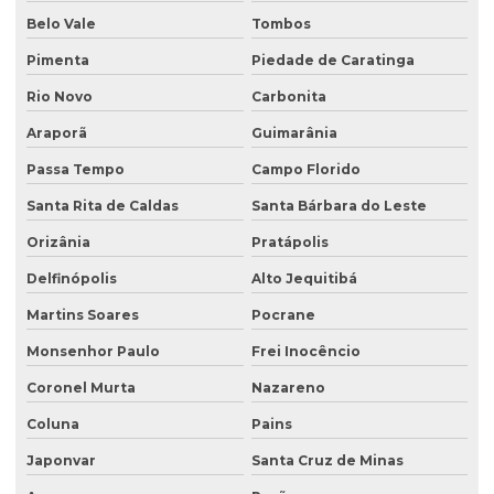
Belo Vale
Tombos
Pimenta
Piedade de Caratinga
Rio Novo
Carbonita
Araporã
Guimarânia
Passa Tempo
Campo Florido
Santa Rita de Caldas
Santa Bárbara do Leste
Orizânia
Pratápolis
Delfinópolis
Alto Jequitibá
Martins Soares
Pocrane
Monsenhor Paulo
Frei Inocêncio
Coronel Murta
Nazareno
Coluna
Pains
Japonvar
Santa Cruz de Minas