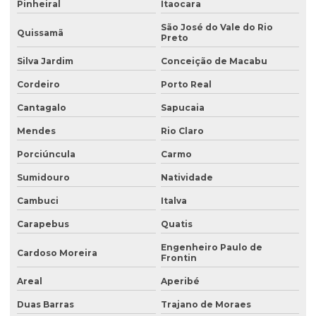
Pinheiral
Itaocara
Coleta de amostra de efluentes
São José do Vale do Rio
Quissamã
Preto
Coleta de amostras de água
Silva Jardim
Conceição de Macabu
Coleta de amostras de água e efluentes
Cordeiro
Porto Real
Coleta de efluente para análise
Cantagalo
Sapucaia
Coleta de efluentes industriais
Mendes
Rio Claro
Coleta de efluentes líquidos
Porciúncula
Carmo
Consultoria ambiental
Sumidouro
Natividade
Consultoria ambiental para empresas
Cambuci
Italva
Carapebus
Quatis
Consultoria ambiental e florestal
Engenheiro Paulo de
Consultoria ambiental rural
Cardoso Moreira
Frontin
Consultoria ambiental serviços
Areal
Aperibé
Consultoria área ambiental
Duas Barras
Trajano de Moraes