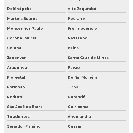
Delfinópolis
Alto Jequitibá
Martins Soares
Pocrane
Monsenhor Paulo
Frei Inocêncio
Coronel Murta
Nazareno
Coluna
Pains
Japonvar
Santa Cruz de Minas
Araponga
Pavão
Florestal
Delfim Moreira
Formoso
Tiros
Reduto
Durandé
São José da Barra
Guiricema
Tiradentes
Angelândia
Senador Firmino
Guarani