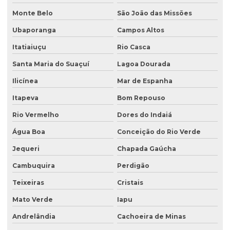
Monte Belo
São João das Missões
Ubaporanga
Campos Altos
Itatiaiuçu
Rio Casca
Santa Maria do Suaçuí
Lagoa Dourada
Ilicínea
Mar de Espanha
Itapeva
Bom Repouso
Rio Vermelho
Dores do Indaiá
Água Boa
Conceição do Rio Verde
Jequeri
Chapada Gaúcha
Cambuquira
Perdigão
Teixeiras
Cristais
Mato Verde
Iapu
Andrelândia
Cachoeira de Minas