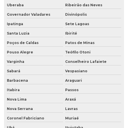
Desativação de tanque de combustível subterrâneo
Uberaba
Ribeirão das Neves
Empresa de análise de água
Governador Valadares
Divinópolis
Empresa de análise granulométrica do solo
Ipatinga
Sete Lagoas
Empresa de análise de solo
Santa Luzia
Ibirité
Poços de Caldas
Patos de Minas
Empresa de análise de solo e sedimento
Pouso Alegre
Teófilo Otoni
Empresa coleta de efluentes
Varginha
Conselheiro Lafaiete
Empresa de ensaio percolação do solo
Sabará
Vespasiano
Empresa de ensaio de permeabilidade do solo
Barbacena
Araguari
Empresa de ensaios de solos
Itabira
Passos
Empresa especialista em sondagens de solo
Nova Lima
Araxá
Empresa especializada em análise de água
Nova Serrana
Lavras
Empresa especializada em consultoria ambiental
Coronel Fabriciano
Muriaé
Empresa que faz análise de água
Ubá
Ituiutaba