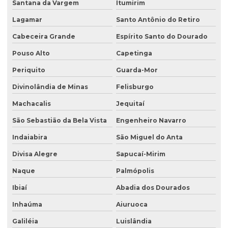
Santana da Vargem
Itumirim
Lagamar
Santo Antônio do Retiro
Cabeceira Grande
Espírito Santo do Dourado
Pouso Alto
Capetinga
Periquito
Guarda-Mor
Divinolândia de Minas
Felisburgo
Machacalis
Jequitaí
São Sebastião da Bela Vista
Engenheiro Navarro
Indaiabira
São Miguel do Anta
Divisa Alegre
Sapucaí-Mirim
Naque
Palmópolis
Ibiaí
Abadia dos Dourados
Inhaúma
Aiuruoca
Galiléia
Luislândia