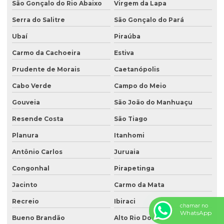
São Gonçalo do Rio Abaixo
Virgem da Lapa
Serra do Salitre
São Gonçalo do Pará
Ubaí
Piraúba
Carmo da Cachoeira
Estiva
Prudente de Morais
Caetanópolis
Cabo Verde
Campo do Meio
Gouveia
São João do Manhuaçu
Resende Costa
São Tiago
Planura
Itanhomi
Antônio Carlos
Juruaia
Congonhal
Pirapetinga
Jacinto
Carmo da Mata
Recreio
Ibiraci
chamar no
WhatsApp
Bueno Brandão
Alto Rio Doce