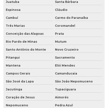
Juatuba
Santa Bárbara
Licenciamento ambiental condomínio residencial
Espinosa
Cláudio
Licenciamento ambiental para construção civil
Cambuí
Carmo do Paranaíba
Licenciamento ambiental para empresas
Três Marias
Coromandel
Licenciamento ambiental de fábricas
Conceição das Alagoas
Prata
Licenciamento ambiental de granjas
Rio Pardo de Minas
Mutum
Licenciamento ambiental industrial
Santo Antônio do Monte
Novo Cruzeiro
Licenciamento ambiental para lava jatos
Pitangui
Sacramento
Licenciamento ambiental licença prévia
Mantena
Elói Mendes
Licenciamento ambiental para loteamento
Campos Gerais
Camanducaia
São José da Lapa
São João Nepomuceno
Licenciamento ambiental para loteamento urbano
Jacutinga
Tupaciguara
Licenciamento ambiental para mineração
Coração de Jesus
Aimorés
Licenciamento ambiental para movimentação de terra
Nepomuceno
Pedra Azul