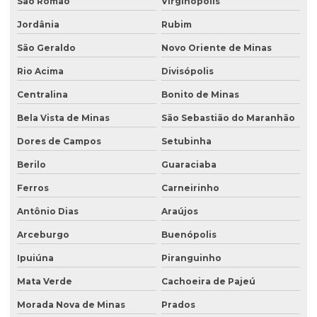
São Romão
Virginópolis
Jordânia
Rubim
São Geraldo
Novo Oriente de Minas
Rio Acima
Divisópolis
Centralina
Bonito de Minas
Bela Vista de Minas
São Sebastião do Maranhão
Dores de Campos
Setubinha
Berilo
Guaraciaba
Ferros
Carneirinho
Antônio Dias
Araújos
Arceburgo
Buenópolis
Ipuiúna
Piranguinho
Mata Verde
Cachoeira de Pajeú
Morada Nova de Minas
Prados