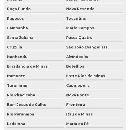
Relatório de investigação de passivo ambiental
Poço Fundo
Nova Resende
Retirada de tanque de combustível subterrâneo
Raposos
Tocantins
Retirada de tanque subterrâneo
Campanha
Mário Campos
Santa Juliana
Passa Quatro
Retirada de tanques
Cruzília
São João Evangelista
Serviço de consultoria ambiental
Itanhandu
Alvinópolis
Serviço de desativação de tanque subterrâneo
Brasilândia de Minas
Botelhos
Serviço de desativação de tanques
Itamonte
Entre Rios de Minas
Serviço de licenciamento ambiental
Tarumirim
Capinópolis
Serviço de retirada de tanque subterrâneo
Rio Piracicaba
Nova Ponte
Serviço de retirada de tanques
Bom Jesus do Galho
Fronteira
Serviço de sondagem
Rio Paranaíba
Itaú de Minas
Sondagem ambiental
Ladainha
Maria da Fé