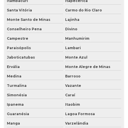
Itambacuri
Itapecerica
Plano de recuperação de área degradada pela mineração
Santa Vitória
Carmo do Rio Claro
Plantas para recuperação de áreas degradadas
Monte Santo de Minas
Lajinha
Poço de monitoramento
Conselheiro Pena
Divino
Poço de monitoramento afogado
Campestre
Manhumirim
Poço de monitoramento de água subterrânea
Paraisópolis
Lambari
Poço de monitoramento ambiental
Jaboticatubas
Monte Azul
Ervália
Monte Alegre de Minas
Poço de monitoramento de lençol freático
Medina
Barroso
Poço de monitoramento multinível
Turmalina
Vazante
Poço de monitoramento posto de combustível
Simonésia
Caraí
Programa de monitoramento de efluentes líquidos
Ipanema
Itaobim
Projeto recuperação de área degradada
Guaranésia
Lagoa Formosa
Projeto de recuperação de área degradada prad
Manga
Varzelândia