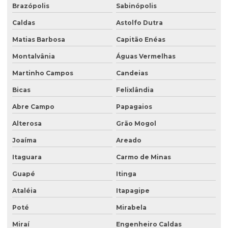
Sondagem geofísica
Brazópolis
Sabinópolis
Sondagem geofísica poço artesiano
Caldas
Astolfo Dutra
Matias Barbosa
Capitão Enéas
Sondagem geológica
Montalvânia
Águas Vermelhas
Sondagem geotécnica
Martinho Campos
Candeias
Sondagem de solo para construção
Bicas
Felixlândia
Sondagem de solo para construção civil
Abre Campo
Papagaios
Sondagem de solos e rochas
Alterosa
Grão Mogol
Sondagem de subsolo
Joaíma
Areado
Sondagem de terreno
Itaguara
Carmo de Minas
Sondagem de terreno para construção
Guapé
Itinga
Tampa para poço de monitoramento
Ataléia
Itapagipe
Poté
Mirabela
Miraí
Engenheiro Caldas