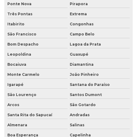
Estudo hidrogeológico
Ponte Nova
Pirapora
Três Pontas
Extrema
Estudo hidrológico
Itabirito
Congonhas
Estudo hidrológico para outorga
São Francisco
Campo Belo
Estudo hidrológico para pontes
Bom Despacho
Lagoa da Prata
Estudo de passivo ambiental
Leopoldina
Guaxupé
Exploração de águas subterrâneas
Bocaiuva
Diamantina
Gerenciamento de efluentes
Monte Carmelo
João Pinheiro
Instalação de tanque de combustível
Igarapé
Santana do Paraíso
Instalação de tanques de combustíveis subterrâneos
São Lourenço
Santos Dumont
Investigação ambiental
Arcos
São Gotardo
Investigação ambiental confirmatória
Santa Rita do Sapucaí
Andradas
Investigação ambiental detalhada
Almenara
Salinas
Boa Esperança
Capelinha
Investigação ambiental preliminar