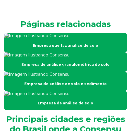
Análise de efluentes empresa
Análise de efluentes industriais
Páginas relacionadas
Análise de efluentes líquidos
Análise de esgoto
Empresa que faz análise de solo
Análise de fertilidade do solo
Análise física do solo
Empresa de análise granulométrica do solo
Análise físico química e microbiológica de água
Análise de fósforo em efluentes
Empresa de análise de solo e sedimento
Análise de fósforo no solo
Análise de granulometria do solo
Empresa de análise de solo
Análise granulométrica
Principais cidades e regiões
Análise granulométrica do solo
do Brasil onde a Consensu