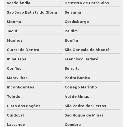
Verdelândia
Desterro de Entre Rios
São João Batista do Glória
Serrania
Moema
Cordisburgo
Jacuí
Baldim
Munhoz
Bonfim
Curral de Dentro
São Gonçalo do Abaeté
Inimutaba
Francisco Badaró
Confins
Sericita
Maravilhas
Pedra Bonita
Inconfidentes
Cônego Marinho
Toledo
Iraí de Minas
Claro dos Poções
São Pedro dos Ferros
Guidoval
São Roque de Minas
Lassance
Coimbra