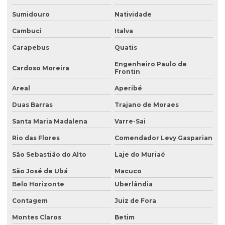
Consultoria ambiental
Sumidouro
Natividade
Consultoria ambiental para empresas
Cambuci
Italva
Carapebus
Quatis
Consultoria ambiental e florestal
Engenheiro Paulo de
Consultoria ambiental rural
Cardoso Moreira
Frontin
Consultoria ambiental serviços
Areal
Aperibé
Consultoria área ambiental
Duas Barras
Trajano de Moraes
Consultoria e assessoria ambiental
Santa Maria Madalena
Varre-Sai
Rio das Flores
Comendador Levy Gasparian
Consultoria em gestão ambiental
São Sebastião do Alto
Laje do Muriaé
Consultoria inventário florestal
São José de Ubá
Macuco
Consultoria e licenciamento ambiental
Belo Horizonte
Uberlândia
Consultoria de meio ambiente
Contagem
Juiz de Fora
Consultoria técnica ambiental
Montes Claros
Betim