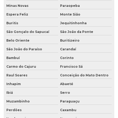
Licenciamento ambiental de oficina mecânica
Minas Novas
Paraopeba
Licenciamento ambiental para postos de combustíveis
Espera Feliz
Monte Sião
Licenciamento ambiental de rodovias
Buritis
Jequitinhonha
Licenciamento ambiental rural
São Gonçalo do Sapucaí
São João da Ponte
Licenciamento ambiental trifásico
Belo Oriente
Buritizeiro
Licenciamento ambiental em unidades de conservação
São João do Paraíso
Carandaí
Licenciamento ambiental urbano
Bambuí
Corinto
Monitoramento de efluentes
Carmo do Cajuru
Francisco Sá
Raul Soares
Conceição do Mato Dentro
Monitoramento de efluentes líquidos
Inhapim
Abaeté
Passivo ambiental investigação detalhada
Ibiá
Serro
Perfuração de poço de monitoramento
Muzambinho
Paraguaçu
Plano de monitoramento de efluentes
Perdões
Caxambu
Plano de recuperação de área degradada