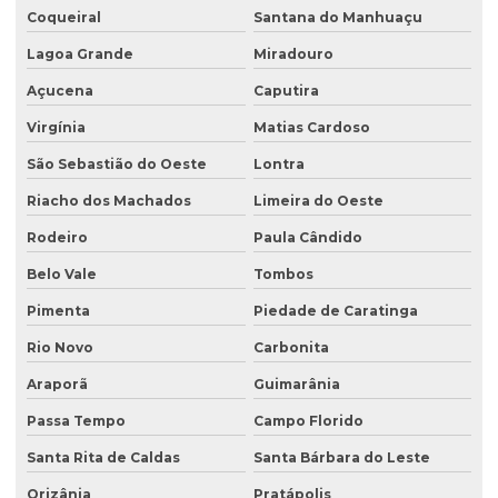
Coqueiral
Santana do Manhuaçu
Lagoa Grande
Miradouro
Açucena
Caputira
Virgínia
Matias Cardoso
São Sebastião do Oeste
Lontra
Riacho dos Machados
Limeira do Oeste
Rodeiro
Paula Cândido
Belo Vale
Tombos
Pimenta
Piedade de Caratinga
Rio Novo
Carbonita
Araporã
Guimarânia
Passa Tempo
Campo Florido
Santa Rita de Caldas
Santa Bárbara do Leste
Orizânia
Pratápolis