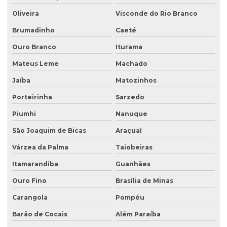
Oliveira
Visconde do Rio Branco
Investigação confirmatória
Brumadinho
Caeté
Investigação confirmatória de passivo ambiental
Ouro Branco
Iturama
Investigação detalhada de passivo ambiental
Mateus Leme
Machado
Laboratório de análise de água
Jaíba
Matozinhos
Laboratório de análise de efluentes
Porteirinha
Sarzedo
Laudo de análise de água
Piumhi
Nanuque
Laudo hidrogeológico
São Joaquim de Bicas
Araçuaí
Laudo de passivo ambiental
Várzea da Palma
Taiobeiras
Licenciamento ambiental de aterro sanitário
Itamarandiba
Guanhães
Licenciamento ambiental para atividades agropecuárias
Ouro Fino
Brasília de Minas
Carangola
Pompéu
Licenciamento ambiental de atividades rurais
Barão de Cocais
Além Paraíba
Licenciamento ambiental de barragens