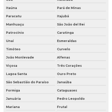
Empresa que faz análise de solo
Itaúna
Pará de Minas
Empresa de retirada de tanque subterrâneo
Paracatu
Itajubá
Manhuaçu
São João del Rei
Empresa de retirada de tanques
Patrocínio
Caratinga
Empresa de sondagem ambiental
Unaí
Esmeraldas
Empresa sondagem de solo
Timóteo
Curvelo
Empresas de consultoria ambiental
João Monlevade
Alfenas
Empresas de consultoria meio ambiente
Viçosa
Três Corações
Empresas que fazem análise de água
Lagoa Santa
Ouro Preto
Empresas de sondagem
São Sebastião do Paraíso
Janaúba
Ensaio percolação do solo
Formiga
Cataguases
Ensaio triaxial de solos
Januária
Pedro Leopoldo
Escritório de consultoria ambiental
Mariana
Frutal