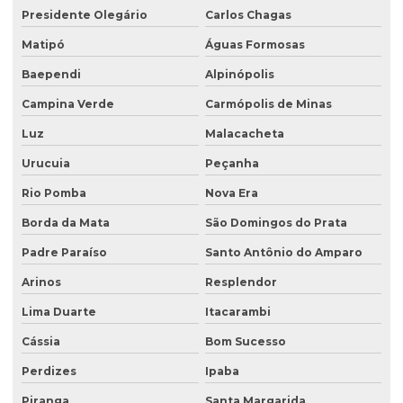
Recuperação ambiental de áreas degradadas
Presidente Olegário
Carlos Chagas
Recuperação de área degradada por garimpo
Matipó
Águas Formosas
Recuperação de área degradada pela agricultura
Baependi
Alpinópolis
Recuperação de área degradada pela mineração
Campina Verde
Carmópolis de Minas
Recuperação de áreas ambientais degradadas
Luz
Malacacheta
Urucuia
Peçanha
Recuperação de áreas ambientalmente degradadas
Rio Pomba
Nova Era
Recuperação de áreas degradadas e conservação do solo
Borda da Mata
São Domingos do Prata
Recuperação de áreas degradadas e passivos ambientais
Padre Paraíso
Santo Antônio do Amparo
Recuperação de áreas degradadas por regeneração natural
Arinos
Resplendor
Recuperação de áreas degradadas com sistemas agroflorestais
Lima Duarte
Itacarambi
Recuperação de áreas desmatadas
Cássia
Bom Sucesso
Recuperação natural de áreas degradadas
Perdizes
Ipaba
Reflorestamento recuperação de áreas degradadas
Piranga
Santa Margarida