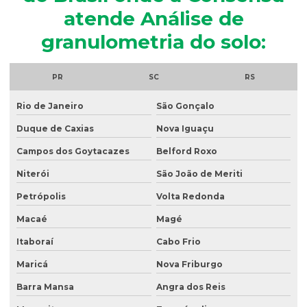
Análise microbiológica de água
atende Análise de
Análise microbiológica de água para consumo humano
granulometria do solo:
Análise microbiológica do esgoto
Análise de ph do solo
PR
SC
RS
Análise de potabilidade da água
Rio de Janeiro
São Gonçalo
Análise química do solo
Duque de Caxias
Nova Iguaçu
Análise de sólidos em efluentes
Campos dos Goytacazes
Belford Roxo
Análise de solo amostragem
Niterói
São João de Meriti
Petrópolis
Volta Redonda
Análise de solo completa
Macaé
Magé
Análise de solo para construção
Itaboraí
Cabo Frio
Análise de solo contaminado
Maricá
Nova Friburgo
Análise de solo física
Barra Mansa
Angra dos Reis
Análise de solo fósforo