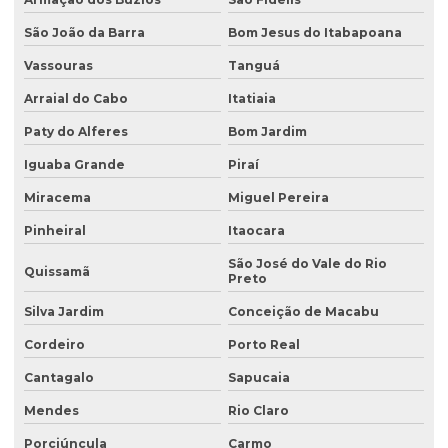
Coleta de água
São João da Barra
Bom Jesus do Itabapoana
Coleta de água para análise
Vassouras
Tanguá
Coleta de água para análise físico química
Arraial do Cabo
Itatiaia
Coleta de água para análise microbiológica
Paty do Alferes
Bom Jardim
Coleta de água industrial
Iguaba Grande
Piraí
Coleta de águas pluviais
Miracema
Miguel Pereira
Coleta de amostra de água para análise microbiológica
Pinheiral
Itaocara
Coleta de amostra de efluentes
São José do Vale do Rio
Quissamã
Preto
Coleta de amostras de água
Silva Jardim
Conceição de Macabu
Coleta de amostras de água e efluentes
Cordeiro
Porto Real
Coleta de efluente para análise
Cantagalo
Sapucaia
Coleta de efluentes industriais
Mendes
Rio Claro
Coleta de efluentes líquidos
Porciúncula
Carmo