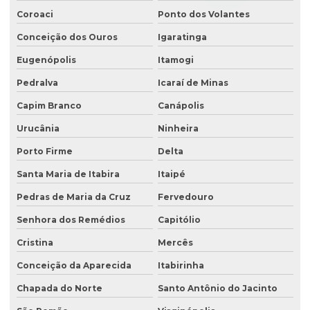
Coroaci
Ponto dos Volantes
Conceição dos Ouros
Igaratinga
Eugenópolis
Itamogi
Pedralva
Icaraí de Minas
Capim Branco
Canápolis
Urucânia
Ninheira
Porto Firme
Delta
Santa Maria de Itabira
Itaipé
Pedras de Maria da Cruz
Fervedouro
Senhora dos Remédios
Capitólio
Cristina
Mercês
Conceição da Aparecida
Itabirinha
Chapada do Norte
Santo Antônio do Jacinto