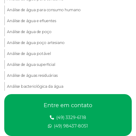
Análise de água para consumo humano
Análise de água e efluentes
Análise de água de poço
Análise de água poço artesiano
Análise de água potável
Análise de água superficial
Análise de águas residuárias
Análise bacteriológica da água
Análise de compactação do solo
Entre em contato
Análise de dbo em efluentes
(49) 3329-6118
Análise de dqo em efluente
(49) 98437-8051
Análise de efluentes