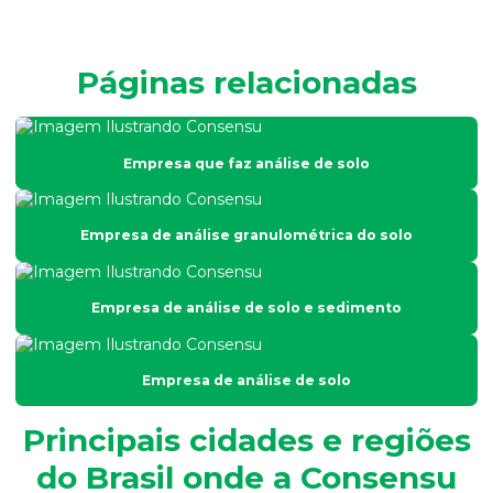
Análise de efluentes empresa
Análise de efluentes industriais
Páginas relacionadas
Análise de efluentes líquidos
Análise de esgoto
Empresa que faz análise de solo
Análise de fertilidade do solo
Análise física do solo
Empresa de análise granulométrica do solo
Análise físico química e microbiológica de água
Análise de fósforo em efluentes
Empresa de análise de solo e sedimento
Análise de fósforo no solo
Análise de granulometria do solo
Empresa de análise de solo
Análise granulométrica
Principais cidades e regiões
Análise granulométrica do solo
do Brasil onde a Consensu
Análise microbiológica de água