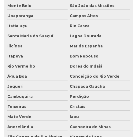
Monte Belo
São João das Missões
Ubaporanga
Campos Altos
Itatiaiuçu
Rio Casca
Santa Maria do Suaçuí
Lagoa Dourada
Ilicínea
Mar de Espanha
Itapeva
Bom Repouso
Rio Vermelho
Dores do Indaiá
Água Boa
Conceição do Rio Verde
Jequeri
Chapada Gaúcha
Cambuquira
Perdigão
Teixeiras
Cristais
Mato Verde
Iapu
Andrelândia
Cachoeira de Minas
São Gonçalo do Rio Abaixo
Virgem da Lapa