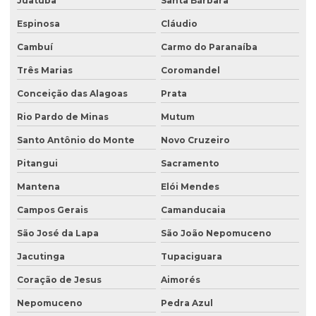
Juatuba
Santa Bárbara
Licenciamento ambiental condomínio residencial
Espinosa
Cláudio
Licenciamento ambiental para construção civil
Cambuí
Carmo do Paranaíba
Licenciamento ambiental para empresas
Três Marias
Coromandel
Licenciamento ambiental de fábricas
Conceição das Alagoas
Prata
Licenciamento ambiental de granjas
Rio Pardo de Minas
Mutum
Licenciamento ambiental industrial
Santo Antônio do Monte
Novo Cruzeiro
Licenciamento ambiental para lava jatos
Pitangui
Sacramento
Licenciamento ambiental licença prévia
Mantena
Elói Mendes
Licenciamento ambiental para loteamento
Campos Gerais
Camanducaia
São José da Lapa
São João Nepomuceno
Licenciamento ambiental para loteamento urbano
Jacutinga
Tupaciguara
Licenciamento ambiental para mineração
Coração de Jesus
Aimorés
Licenciamento ambiental para movimentação de terra
Nepomuceno
Pedra Azul
Licenciamento ambiental de oficina mecânica