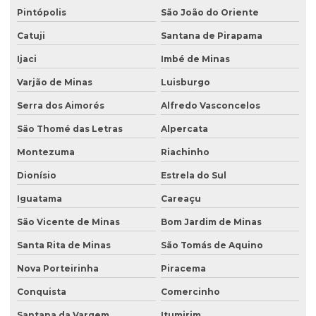
Pintópolis
São João do Oriente
Catuji
Santana de Pirapama
Ijaci
Imbé de Minas
Varjão de Minas
Luisburgo
Serra dos Aimorés
Alfredo Vasconcelos
São Thomé das Letras
Alpercata
Montezuma
Riachinho
Dionísio
Estrela do Sul
Iguatama
Careaçu
São Vicente de Minas
Bom Jardim de Minas
Santa Rita de Minas
São Tomás de Aquino
Nova Porteirinha
Piracema
Conquista
Comercinho
Santana da Vargem
Itumirim