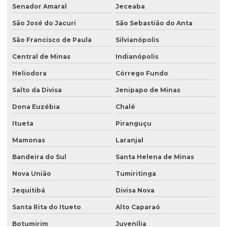
Senador Amaral
Jeceaba
São José do Jacuri
São Sebastião do Anta
São Francisco de Paula
Silvianópolis
Central de Minas
Indianópolis
Heliodora
Córrego Fundo
Salto da Divisa
Jenipapo de Minas
Dona Euzébia
Chalé
Itueta
Piranguçu
Mamonas
Laranjal
Bandeira do Sul
Santa Helena de Minas
Nova União
Tumiritinga
Jequitibá
Divisa Nova
Santa Rita do Itueto
Alto Caparaó
Botumirim
Juvenília