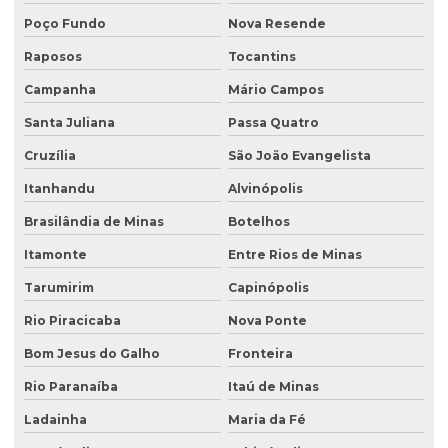
Relatório de investigação de passivo ambiental
Poço Fundo
Nova Resende
Retirada de tanque de combustível subterrâneo
Raposos
Tocantins
Retirada de tanque subterrâneo
Campanha
Mário Campos
Santa Juliana
Passa Quatro
Retirada de tanques
Cruzília
São João Evangelista
Serviço de consultoria ambiental
Itanhandu
Alvinópolis
Serviço de desativação de tanque subterrâneo
Brasilândia de Minas
Botelhos
Serviço de desativação de tanques
Itamonte
Entre Rios de Minas
Serviço de licenciamento ambiental
Tarumirim
Capinópolis
Serviço de retirada de tanque subterrâneo
Rio Piracicaba
Nova Ponte
Serviço de retirada de tanques
Bom Jesus do Galho
Fronteira
Serviço de sondagem
Rio Paranaíba
Itaú de Minas
Sondagem ambiental
Ladainha
Maria da Fé