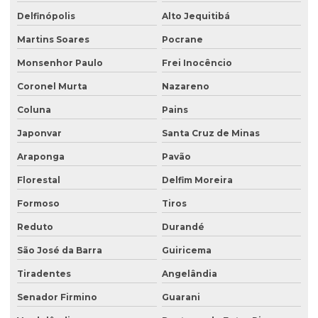
Delfinópolis
Alto Jequitibá
Martins Soares
Pocrane
Monsenhor Paulo
Frei Inocêncio
Coronel Murta
Nazareno
Coluna
Pains
Japonvar
Santa Cruz de Minas
Araponga
Pavão
Florestal
Delfim Moreira
Formoso
Tiros
Reduto
Durandé
São José da Barra
Guiricema
Tiradentes
Angelândia
Senador Firmino
Guarani