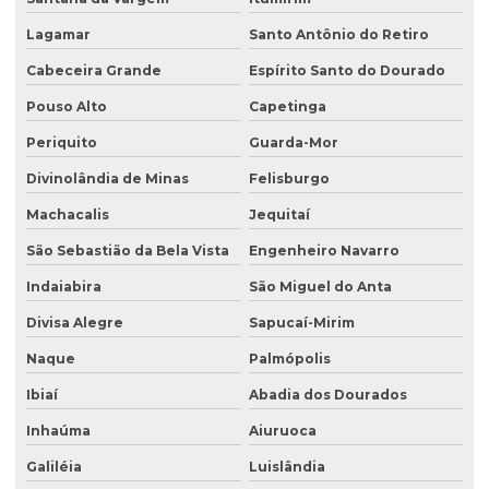
Lagamar
Santo Antônio do Retiro
Cabeceira Grande
Espírito Santo do Dourado
Pouso Alto
Capetinga
Periquito
Guarda-Mor
Divinolândia de Minas
Felisburgo
Machacalis
Jequitaí
São Sebastião da Bela Vista
Engenheiro Navarro
Indaiabira
São Miguel do Anta
Divisa Alegre
Sapucaí-Mirim
Naque
Palmópolis
Ibiaí
Abadia dos Dourados
Inhaúma
Aiuruoca
Galiléia
Luislândia