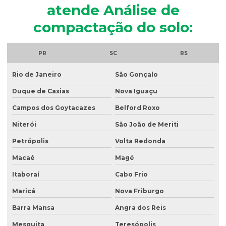
atende Análise de
Análise microbiológica de água para consumo humano
compactação do solo:
Análise microbiológica do esgoto
Análise de ph do solo
PR
SC
RS
Análise de potabilidade da água
Rio de Janeiro
São Gonçalo
Análise química do solo
Duque de Caxias
Nova Iguaçu
Análise de sólidos em efluentes
Campos dos Goytacazes
Belford Roxo
Análise de solo amostragem
Niterói
São João de Meriti
Petrópolis
Volta Redonda
Análise de solo completa
Macaé
Magé
Análise de solo para construção
Itaboraí
Cabo Frio
Análise de solo contaminado
Maricá
Nova Friburgo
Análise de solo física
Barra Mansa
Angra dos Reis
Análise de solo fósforo
Mesquita
Teresópolis