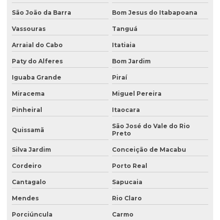
São João da Barra
Bom Jesus do Itabapoana
Coleta de água para análise
Vassouras
Tanguá
Coleta de água para análise físico química
Arraial do Cabo
Itatiaia
Coleta de água para análise microbiológica
Paty do Alferes
Bom Jardim
Coleta de água industrial
Iguaba Grande
Piraí
Coleta de águas pluviais
Miracema
Miguel Pereira
Coleta de amostra de água para análise microbiológica
Pinheiral
Itaocara
Coleta de amostra de efluentes
São José do Vale do Rio
Quissamã
Preto
Coleta de amostras de água
Silva Jardim
Conceição de Macabu
Coleta de amostras de água e efluentes
Cordeiro
Porto Real
Coleta de efluente para análise
Cantagalo
Sapucaia
Coleta de efluentes industriais
Mendes
Rio Claro
Coleta de efluentes líquidos
Porciúncula
Carmo