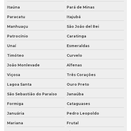
Empresa que faz análise de solo
Itaúna
Pará de Minas
Empresa de retirada de tanque subterrâneo
Paracatu
Itajubá
Manhuaçu
São João del Rei
Empresa de retirada de tanques
Patrocínio
Caratinga
Empresa de sondagem ambiental
Unaí
Esmeraldas
Empresa sondagem de solo
Timóteo
Curvelo
Empresas de consultoria ambiental
João Monlevade
Alfenas
Empresas de consultoria meio ambiente
Viçosa
Três Corações
Empresas que fazem análise de água
Lagoa Santa
Ouro Preto
Empresas de sondagem
São Sebastião do Paraíso
Janaúba
Ensaio percolação do solo
Formiga
Cataguases
Ensaio triaxial de solos
Januária
Pedro Leopoldo
Escritório de consultoria ambiental
Mariana
Frutal