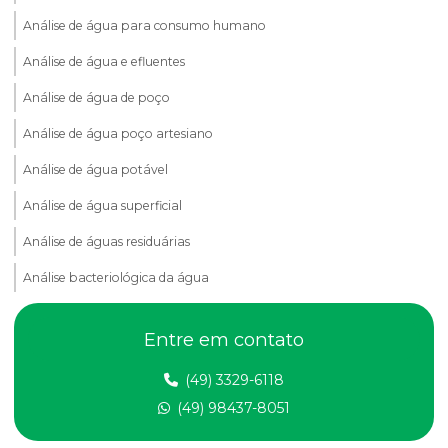
Análise de água para consumo humano
Análise de água e efluentes
Análise de água de poço
Análise de água poço artesiano
Análise de água potável
Análise de água superficial
Análise de águas residuárias
Análise bacteriológica da água
Análise de compactação do solo
Entre em contato
Análise de dbo em efluentes
(49) 3329-6118
Análise de dqo em efluente
(49) 98437-8051
Análise de efluentes