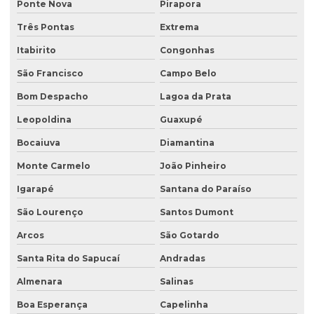
Estudo hidrogeológico
Ponte Nova
Pirapora
Três Pontas
Extrema
Estudo hidrológico
Itabirito
Congonhas
Estudo hidrológico para outorga
São Francisco
Campo Belo
Estudo hidrológico para pontes
Bom Despacho
Lagoa da Prata
Estudo de passivo ambiental
Leopoldina
Guaxupé
Exploração de águas subterrâneas
Bocaiuva
Diamantina
Gerenciamento de efluentes
Monte Carmelo
João Pinheiro
Instalação de tanque de combustível
Igarapé
Santana do Paraíso
Instalação de tanques de combustíveis subterrâneos
São Lourenço
Santos Dumont
Investigação ambiental
Arcos
São Gotardo
Investigação ambiental confirmatória
Santa Rita do Sapucaí
Andradas
Investigação ambiental detalhada
Almenara
Salinas
Boa Esperança
Capelinha
Investigação ambiental preliminar