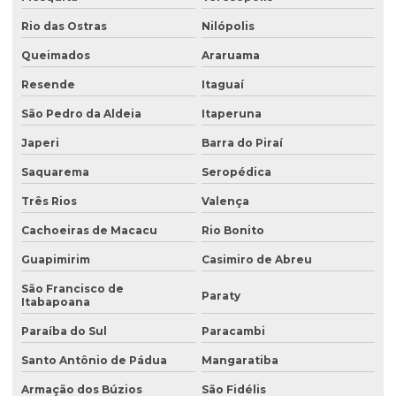
Análise de solo laboratório
Rio das Ostras
Nilópolis
Análise de solo passivo ambiental
Queimados
Araruama
Análise de solo preço
Resende
Itaguaí
Análise de solo valor
São Pedro da Aldeia
Itaperuna
Avaliação ambiental preliminar
Japeri
Barra do Piraí
Avaliação ambiental de terrenos com potencial de contaminação
Saquarema
Seropédica
Três Rios
Valença
Avaliação de área de risco ambiental e sanitária
Cachoeiras de Macacu
Rio Bonito
Avaliação de áreas contaminadas
Guapimirim
Casimiro de Abreu
Avaliação de efluentes industriais
São Francisco de
Paraty
Avaliação de passivo ambiental
Itabapoana
Avaliação preliminar de áreas contaminadas
Paraíba do Sul
Paracambi
Santo Antônio de Pádua
Mangaratiba
Avaliação preliminar de passivo ambiental
Armação dos Búzios
São Fidélis
Coleta de água