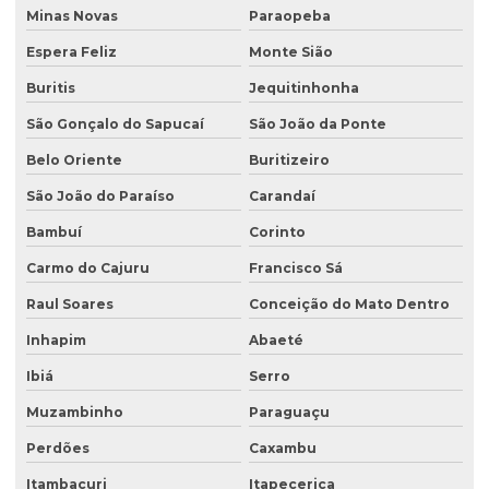
Minas Novas
Paraopeba
Licenciamento ambiental para postos de combustíveis
Espera Feliz
Monte Sião
Licenciamento ambiental de rodovias
Buritis
Jequitinhonha
Licenciamento ambiental rural
São Gonçalo do Sapucaí
São João da Ponte
Licenciamento ambiental trifásico
Belo Oriente
Buritizeiro
Licenciamento ambiental em unidades de conservação
São João do Paraíso
Carandaí
Licenciamento ambiental urbano
Bambuí
Corinto
Monitoramento de efluentes
Carmo do Cajuru
Francisco Sá
Raul Soares
Conceição do Mato Dentro
Monitoramento de efluentes líquidos
Inhapim
Abaeté
Passivo ambiental investigação detalhada
Ibiá
Serro
Perfuração de poço de monitoramento
Muzambinho
Paraguaçu
Plano de monitoramento de efluentes
Perdões
Caxambu
Plano de recuperação de área degradada
Itambacuri
Itapecerica