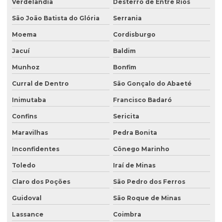
Verdelândia
Desterro de Entre Rios
São João Batista do Glória
Serrania
Moema
Cordisburgo
Jacuí
Baldim
Munhoz
Bonfim
Curral de Dentro
São Gonçalo do Abaeté
Inimutaba
Francisco Badaró
Confins
Sericita
Maravilhas
Pedra Bonita
Inconfidentes
Cônego Marinho
Toledo
Iraí de Minas
Claro dos Poções
São Pedro dos Ferros
Guidoval
São Roque de Minas
Lassance
Coimbra