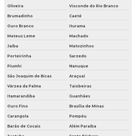
Oliveira
Visconde do Rio Branco
Investigação confirmatória
Brumadinho
Caeté
Investigação confirmatória de passivo ambiental
Ouro Branco
Iturama
Investigação detalhada de passivo ambiental
Mateus Leme
Machado
Laboratório de análise de água
Jaíba
Matozinhos
Laboratório de análise de efluentes
Porteirinha
Sarzedo
Laudo de análise de água
Piumhi
Nanuque
Laudo hidrogeológico
São Joaquim de Bicas
Araçuaí
Laudo de passivo ambiental
Várzea da Palma
Taiobeiras
Licenciamento ambiental de aterro sanitário
Itamarandiba
Guanhães
Licenciamento ambiental para atividades agropecuárias
Ouro Fino
Brasília de Minas
Carangola
Pompéu
Licenciamento ambiental de atividades rurais
Barão de Cocais
Além Paraíba
Licenciamento ambiental de barragens