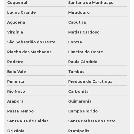
Coqueiral
Santana do Manhuaçu
Lagoa Grande
Miradouro
Açucena
Caputira
Virgínia
Matias Cardoso
São Sebastião do Oeste
Lontra
Riacho dos Machados
Limeira do Oeste
Rodeiro
Paula Cândido
Belo Vale
Tombos
Pimenta
Piedade de Caratinga
Rio Novo
Carbonita
Araporã
Guimarânia
Passa Tempo
Campo Florido
Santa Rita de Caldas
Santa Bárbara do Leste
Orizânia
Pratápolis