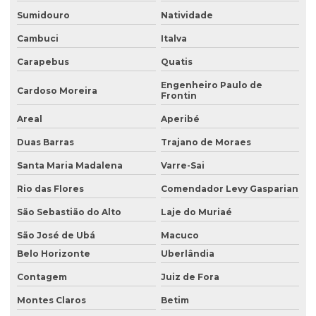
Consultoria ambiental
Sumidouro
Natividade
Consultoria ambiental para empresas
Cambuci
Italva
Carapebus
Quatis
Consultoria ambiental e florestal
Engenheiro Paulo de
Consultoria ambiental rural
Cardoso Moreira
Frontin
Consultoria ambiental serviços
Areal
Aperibé
Consultoria área ambiental
Duas Barras
Trajano de Moraes
Consultoria e assessoria ambiental
Santa Maria Madalena
Varre-Sai
Rio das Flores
Comendador Levy Gasparian
Consultoria em gestão ambiental
São Sebastião do Alto
Laje do Muriaé
Consultoria inventário florestal
São José de Ubá
Macuco
Consultoria e licenciamento ambiental
Belo Horizonte
Uberlândia
Consultoria de meio ambiente
Contagem
Juiz de Fora
Consultoria técnica ambiental
Montes Claros
Betim