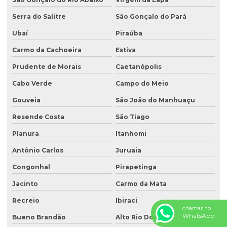
Serra do Salitre
São Gonçalo do Pará
Ubaí
Piraúba
Carmo da Cachoeira
Estiva
Prudente de Morais
Caetanópolis
Cabo Verde
Campo do Meio
Gouveia
São João do Manhuaçu
Resende Costa
São Tiago
Planura
Itanhomi
Antônio Carlos
Juruaia
Congonhal
Pirapetinga
Jacinto
Carmo da Mata
Recreio
Ibiraci
chamar no
WhatsApp
Bueno Brandão
Alto Rio Doce