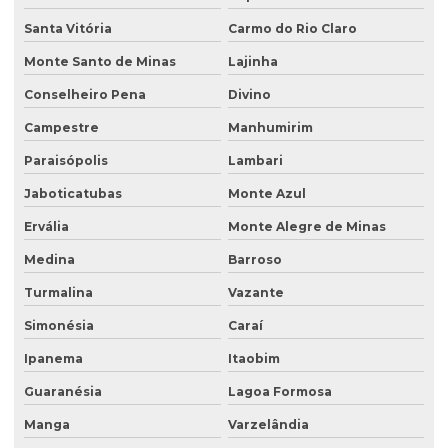
Plano de recuperação de área degradada pela mineração
Santa Vitória
Carmo do Rio Claro
Plantas para recuperação de áreas degradadas
Monte Santo de Minas
Lajinha
Poço de monitoramento
Conselheiro Pena
Divino
Poço de monitoramento afogado
Campestre
Manhumirim
Poço de monitoramento de água subterrânea
Paraisópolis
Lambari
Poço de monitoramento ambiental
Jaboticatubas
Monte Azul
Ervália
Monte Alegre de Minas
Poço de monitoramento de lençol freático
Medina
Barroso
Poço de monitoramento multinível
Turmalina
Vazante
Poço de monitoramento posto de combustível
Simonésia
Caraí
Programa de monitoramento de efluentes líquidos
Ipanema
Itaobim
Projeto recuperação de área degradada
Guaranésia
Lagoa Formosa
Projeto de recuperação de área degradada prad
Manga
Varzelândia
Recuperação ambiental de áreas degradadas