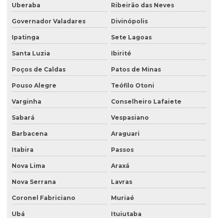
Desativação de tanque de combustível subterrâneo
Uberaba
Ribeirão das Neves
Empresa de análise de água
Governador Valadares
Divinópolis
Empresa de análise granulométrica do solo
Ipatinga
Sete Lagoas
Empresa de análise de solo
Santa Luzia
Ibirité
Poços de Caldas
Patos de Minas
Empresa de análise de solo e sedimento
Pouso Alegre
Teófilo Otoni
Empresa coleta de efluentes
Varginha
Conselheiro Lafaiete
Empresa de ensaio percolação do solo
Sabará
Vespasiano
Empresa de ensaio de permeabilidade do solo
Barbacena
Araguari
Empresa de ensaios de solos
Itabira
Passos
Empresa especialista em sondagens de solo
Nova Lima
Araxá
Empresa especializada em análise de água
Nova Serrana
Lavras
Empresa especializada em consultoria ambiental
Coronel Fabriciano
Muriaé
Empresa que faz análise de água
Ubá
Ituiutaba