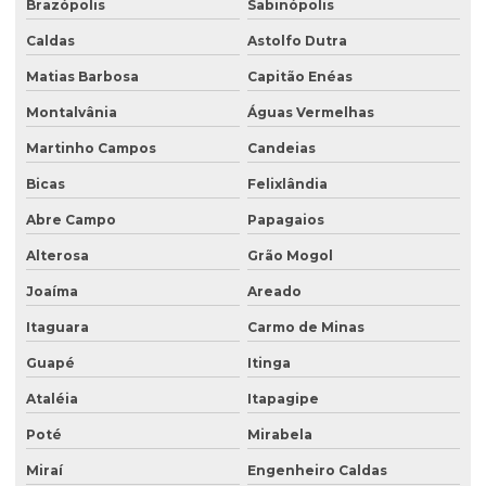
Sondagem geofísica
Brazópolis
Sabinópolis
Sondagem geofísica poço artesiano
Caldas
Astolfo Dutra
Matias Barbosa
Capitão Enéas
Sondagem geológica
Montalvânia
Águas Vermelhas
Sondagem geotécnica
Martinho Campos
Candeias
Sondagem de solo para construção
Bicas
Felixlândia
Sondagem de solo para construção civil
Abre Campo
Papagaios
Sondagem de solos e rochas
Alterosa
Grão Mogol
Sondagem de subsolo
Joaíma
Areado
Sondagem de terreno
Itaguara
Carmo de Minas
Sondagem de terreno para construção
Guapé
Itinga
Tampa para poço de monitoramento
Ataléia
Itapagipe
Poté
Mirabela
Miraí
Engenheiro Caldas