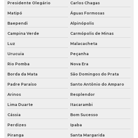
Presidente Olegário
Carlos Chagas
Recuperação de área degradada por garimpo
Matipó
Águas Formosas
Recuperação de área degradada pela agricultura
Baependi
Alpinópolis
Recuperação de área degradada pela mineração
Campina Verde
Carmópolis de Minas
Recuperação de áreas ambientais degradadas
Luz
Malacacheta
Urucuia
Peçanha
Recuperação de áreas ambientalmente degradadas
Rio Pomba
Nova Era
Recuperação de áreas degradadas e conservação do solo
Borda da Mata
São Domingos do Prata
Recuperação de áreas degradadas e passivos ambientais
Padre Paraíso
Santo Antônio do Amparo
Recuperação de áreas degradadas por regeneração natural
Arinos
Resplendor
Recuperação de áreas degradadas com sistemas agroflorestais
Lima Duarte
Itacarambi
Recuperação de áreas desmatadas
Cássia
Bom Sucesso
Recuperação natural de áreas degradadas
Perdizes
Ipaba
Reflorestamento recuperação de áreas degradadas
Piranga
Santa Margarida