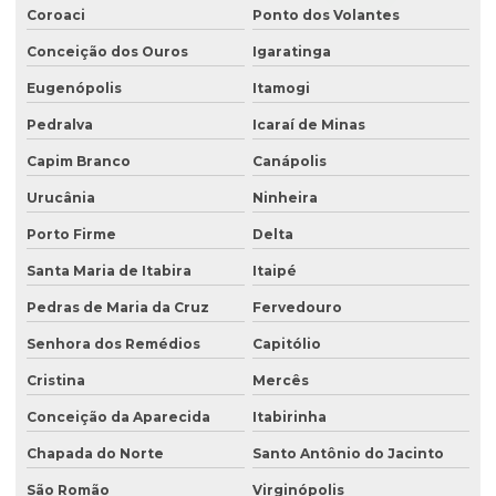
Coroaci
Ponto dos Volantes
Conceição dos Ouros
Igaratinga
Eugenópolis
Itamogi
Pedralva
Icaraí de Minas
Capim Branco
Canápolis
Urucânia
Ninheira
Porto Firme
Delta
Santa Maria de Itabira
Itaipé
Pedras de Maria da Cruz
Fervedouro
Senhora dos Remédios
Capitólio
Cristina
Mercês
Conceição da Aparecida
Itabirinha
Chapada do Norte
Santo Antônio do Jacinto
São Romão
Virginópolis