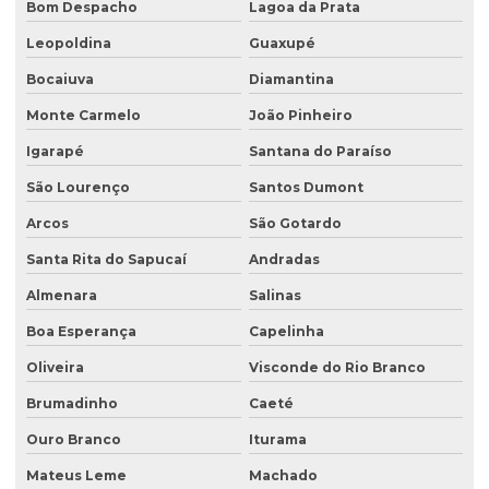
Bom Despacho
Lagoa da Prata
Estudo de passivo ambiental
Leopoldina
Guaxupé
Exploração de águas subterrâneas
Bocaiuva
Diamantina
Gerenciamento de efluentes
Monte Carmelo
João Pinheiro
Instalação de tanque de combustível
Igarapé
Santana do Paraíso
Instalação de tanques de combustíveis subterrâneos
São Lourenço
Santos Dumont
Investigação ambiental
Arcos
São Gotardo
Investigação ambiental confirmatória
Santa Rita do Sapucaí
Andradas
Investigação ambiental detalhada
Almenara
Salinas
Boa Esperança
Capelinha
Investigação ambiental preliminar
Oliveira
Visconde do Rio Branco
Investigação confirmatória
Brumadinho
Caeté
Investigação confirmatória de passivo ambiental
Ouro Branco
Iturama
Investigação detalhada de passivo ambiental
Mateus Leme
Machado