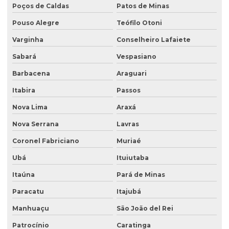
Poços de Caldas
Patos de Minas
Empresa de análise de solo e sedimento
Pouso Alegre
Teófilo Otoni
Empresa coleta de efluentes
Varginha
Conselheiro Lafaiete
Empresa de ensaio percolação do solo
Sabará
Vespasiano
Empresa de ensaio de permeabilidade do solo
Barbacena
Araguari
Empresa de ensaios de solos
Itabira
Passos
Empresa especialista em sondagens de solo
Nova Lima
Araxá
Empresa especializada em análise de água
Nova Serrana
Lavras
Empresa especializada em consultoria ambiental
Coronel Fabriciano
Muriaé
Empresa que faz análise de água
Ubá
Ituiutaba
Empresa que faz análise de solo
Itaúna
Pará de Minas
Empresa de retirada de tanque subterrâneo
Paracatu
Itajubá
Manhuaçu
São João del Rei
Empresa de retirada de tanques
Patrocínio
Caratinga
Empresa de sondagem ambiental