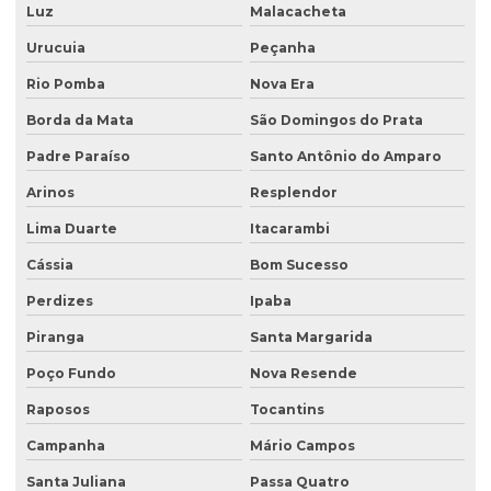
Recuperação de áreas ambientais degradadas
Luz
Malacacheta
Urucuia
Peçanha
Recuperação de áreas ambientalmente degradadas
Rio Pomba
Nova Era
Recuperação de áreas degradadas e conservação do solo
Borda da Mata
São Domingos do Prata
Recuperação de áreas degradadas e passivos ambientais
Padre Paraíso
Santo Antônio do Amparo
Recuperação de áreas degradadas por regeneração natural
Arinos
Resplendor
Recuperação de áreas degradadas com sistemas agroflorestais
Lima Duarte
Itacarambi
Recuperação de áreas desmatadas
Cássia
Bom Sucesso
Recuperação natural de áreas degradadas
Perdizes
Ipaba
Reflorestamento recuperação de áreas degradadas
Piranga
Santa Margarida
Relatório de investigação de passivo ambiental
Poço Fundo
Nova Resende
Retirada de tanque de combustível subterrâneo
Raposos
Tocantins
Retirada de tanque subterrâneo
Campanha
Mário Campos
Santa Juliana
Passa Quatro
Retirada de tanques