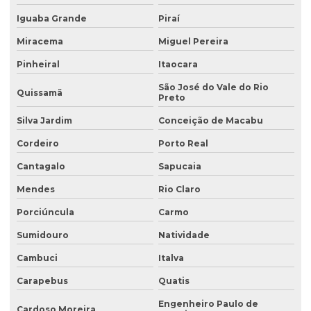
Coleta de água industrial
Iguaba Grande
Piraí
Coleta de águas pluviais
Miracema
Miguel Pereira
Coleta de amostra de água para análise microbiológica
Pinheiral
Itaocara
Coleta de amostra de efluentes
São José do Vale do Rio
Quissamã
Preto
Coleta de amostras de água
Silva Jardim
Conceição de Macabu
Coleta de amostras de água e efluentes
Cordeiro
Porto Real
Coleta de efluente para análise
Cantagalo
Sapucaia
Coleta de efluentes industriais
Mendes
Rio Claro
Coleta de efluentes líquidos
Porciúncula
Carmo
Consultoria ambiental
Sumidouro
Natividade
Consultoria ambiental para empresas
Cambuci
Italva
Carapebus
Quatis
Consultoria ambiental e florestal
Engenheiro Paulo de
Consultoria ambiental rural
Cardoso Moreira