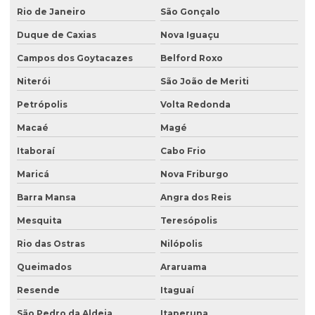
Análise de potabilidade da água
Rio de Janeiro
São Gonçalo
Análise química do solo
Duque de Caxias
Nova Iguaçu
Análise de sólidos em efluentes
Campos dos Goytacazes
Belford Roxo
Análise de solo amostragem
Niterói
São João de Meriti
Petrópolis
Volta Redonda
Análise de solo completa
Macaé
Magé
Análise de solo para construção
Itaboraí
Cabo Frio
Análise de solo contaminado
Maricá
Nova Friburgo
Análise de solo física
Barra Mansa
Angra dos Reis
Análise de solo fósforo
Mesquita
Teresópolis
Análise de solo laboratório
Rio das Ostras
Nilópolis
Análise de solo passivo ambiental
Queimados
Araruama
Análise de solo preço
Resende
Itaguaí
Análise de solo valor
São Pedro da Aldeia
Itaperuna