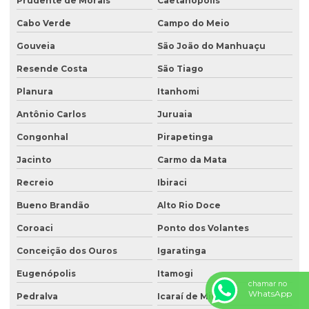
Prudente de Morais
Caetanópolis
Cabo Verde
Campo do Meio
Gouveia
São João do Manhuaçu
Resende Costa
São Tiago
Planura
Itanhomi
Antônio Carlos
Juruaia
Congonhal
Pirapetinga
Jacinto
Carmo da Mata
Recreio
Ibiraci
Bueno Brandão
Alto Rio Doce
Coroaci
Ponto dos Volantes
Conceição dos Ouros
Igaratinga
Eugenópolis
Itamogi
chamar no
WhatsApp
Pedralva
Icaraí de Minas