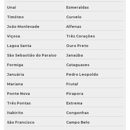
Unaí
Esmeraldas
Empresa sondagem de solo
Timóteo
Curvelo
Empresas de consultoria ambiental
João Monlevade
Alfenas
Empresas de consultoria meio ambiente
Viçosa
Três Corações
Empresas que fazem análise de água
Lagoa Santa
Ouro Preto
Empresas de sondagem
São Sebastião do Paraíso
Janaúba
Ensaio percolação do solo
Formiga
Cataguases
Ensaio triaxial de solos
Januária
Pedro Leopoldo
Escritório de consultoria ambiental
Mariana
Frutal
Estudo hidrogeológico
Ponte Nova
Pirapora
Três Pontas
Extrema
Estudo hidrológico
Itabirito
Congonhas
Estudo hidrológico para outorga
São Francisco
Campo Belo
Estudo hidrológico para pontes