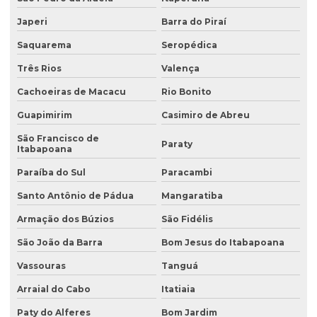
Avaliação ambiental preliminar
Japeri
Barra do Piraí
Avaliação ambiental de terrenos com potencial de contaminação
Saquarema
Seropédica
Três Rios
Valença
Avaliação de área de risco ambiental e sanitária
Cachoeiras de Macacu
Rio Bonito
Avaliação de áreas contaminadas
Guapimirim
Casimiro de Abreu
Avaliação de efluentes industriais
São Francisco de
Paraty
Avaliação de passivo ambiental
Itabapoana
Avaliação preliminar de áreas contaminadas
Paraíba do Sul
Paracambi
Santo Antônio de Pádua
Mangaratiba
Avaliação preliminar de passivo ambiental
Armação dos Búzios
São Fidélis
Coleta de água
São João da Barra
Bom Jesus do Itabapoana
Coleta de água para análise
Vassouras
Tanguá
Coleta de água para análise físico química
Arraial do Cabo
Itatiaia
Coleta de água para análise microbiológica
Paty do Alferes
Bom Jardim