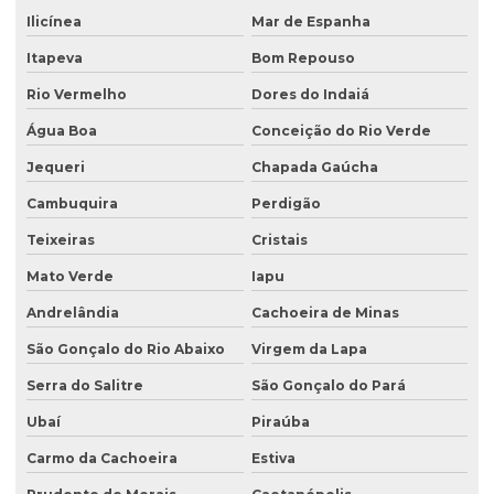
Ilicínea
Mar de Espanha
Itapeva
Bom Repouso
Rio Vermelho
Dores do Indaiá
Água Boa
Conceição do Rio Verde
Jequeri
Chapada Gaúcha
Cambuquira
Perdigão
Teixeiras
Cristais
Mato Verde
Iapu
Andrelândia
Cachoeira de Minas
São Gonçalo do Rio Abaixo
Virgem da Lapa
Serra do Salitre
São Gonçalo do Pará
Ubaí
Piraúba
Carmo da Cachoeira
Estiva