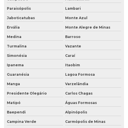
Poço de monitoramento de água subterrânea
Paraisópolis
Lambari
Poço de monitoramento ambiental
Jaboticatubas
Monte Azul
Ervália
Monte Alegre de Minas
Poço de monitoramento de lençol freático
Medina
Barroso
Poço de monitoramento multinível
Turmalina
Vazante
Poço de monitoramento posto de combustível
Simonésia
Caraí
Programa de monitoramento de efluentes líquidos
Ipanema
Itaobim
Projeto recuperação de área degradada
Guaranésia
Lagoa Formosa
Projeto de recuperação de área degradada prad
Manga
Varzelândia
Recuperação ambiental de áreas degradadas
Presidente Olegário
Carlos Chagas
Recuperação de área degradada por garimpo
Matipó
Águas Formosas
Recuperação de área degradada pela agricultura
Baependi
Alpinópolis
Recuperação de área degradada pela mineração
Campina Verde
Carmópolis de Minas