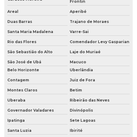
Frontin
Consultoria ambiental serviços
Areal
Aperibé
Consultoria área ambiental
Duas Barras
Trajano de Moraes
Consultoria e assessoria ambiental
Santa Maria Madalena
Varre-Sai
Rio das Flores
Comendador Levy Gasparian
Consultoria em gestão ambiental
São Sebastião do Alto
Laje do Muriaé
Consultoria inventário florestal
São José de Ubá
Macuco
Consultoria e licenciamento ambiental
Belo Horizonte
Uberlândia
Consultoria de meio ambiente
Contagem
Juiz de Fora
Consultoria técnica ambiental
Montes Claros
Betim
Desativação de tanque de combustível subterrâneo
Uberaba
Ribeirão das Neves
Empresa de análise de água
Governador Valadares
Divinópolis
Empresa de análise granulométrica do solo
Ipatinga
Sete Lagoas
Empresa de análise de solo
Santa Luzia
Ibirité