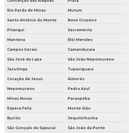
Conceição das Alagoas
Prata
Licenciamento ambiental de granjas
Rio Pardo de Minas
Mutum
Licenciamento ambiental industrial
Santo Antônio do Monte
Novo Cruzeiro
Licenciamento ambiental para lava jatos
Pitangui
Sacramento
Licenciamento ambiental licença prévia
Mantena
Elói Mendes
Licenciamento ambiental para loteamento
Campos Gerais
Camanducaia
São José da Lapa
São João Nepomuceno
Licenciamento ambiental para loteamento urbano
Jacutinga
Tupaciguara
Licenciamento ambiental para mineração
Coração de Jesus
Aimorés
Licenciamento ambiental para movimentação de terra
Nepomuceno
Pedra Azul
Licenciamento ambiental de oficina mecânica
Minas Novas
Paraopeba
Licenciamento ambiental para postos de combustíveis
Espera Feliz
Monte Sião
Licenciamento ambiental de rodovias
Buritis
Jequitinhonha
Licenciamento ambiental rural
São Gonçalo do Sapucaí
São João da Ponte