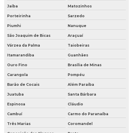
Laboratório de análise de água
Jaíba
Matozinhos
Laboratório de análise de efluentes
Porteirinha
Sarzedo
Laudo de análise de água
Piumhi
Nanuque
Laudo hidrogeológico
São Joaquim de Bicas
Araçuaí
Laudo de passivo ambiental
Várzea da Palma
Taiobeiras
Licenciamento ambiental de aterro sanitário
Itamarandiba
Guanhães
Licenciamento ambiental para atividades agropecuárias
Ouro Fino
Brasília de Minas
Carangola
Pompéu
Licenciamento ambiental de atividades rurais
Barão de Cocais
Além Paraíba
Licenciamento ambiental de barragens
Juatuba
Santa Bárbara
Licenciamento ambiental condomínio residencial
Espinosa
Cláudio
Licenciamento ambiental para construção civil
Cambuí
Carmo do Paranaíba
Licenciamento ambiental para empresas
Três Marias
Coromandel
Licenciamento ambiental de fábricas