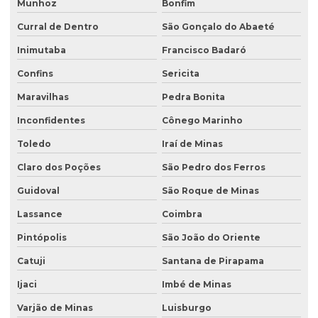
Munhoz
Bonfim
Curral de Dentro
São Gonçalo do Abaeté
Inimutaba
Francisco Badaró
Confins
Sericita
Maravilhas
Pedra Bonita
Inconfidentes
Cônego Marinho
Toledo
Iraí de Minas
Claro dos Poções
São Pedro dos Ferros
Guidoval
São Roque de Minas
Lassance
Coimbra
Pintópolis
São João do Oriente
Catuji
Santana de Pirapama
Ijaci
Imbé de Minas
Varjão de Minas
Luisburgo