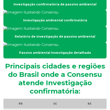
Investigação confirmatória de passivo ambiental
Análise de fertilidade do solo
Análise física do solo
Investigação ambiental confirmatória
Análise físico química e microbiológica de água
Análise de fósforo em efluentes
Relatório de investigação de passivo ambiental
Análise de fósforo no solo
Análise de granulometria do solo
Passivo ambiental investigação detalhada
Análise granulométrica
Principais cidades e regiões
Análise granulométrica do solo
do Brasil onde a Consensu
Análise microbiológica de água
atende Investigação
Análise microbiológica de água para consumo humano
confirmatória:
Análise microbiológica do esgoto
Análise de ph do solo
PR
SC
RS