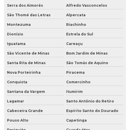
Serra dos Aimorés
Alfredo Vasconcelos
São Thomé das Letras
Alpercata
Montezuma
Riachinho
Dionísio
Estrela do Sul
Iguatama
Careaçu
São Vicente de Minas
Bom Jardim de Minas
Santa Rita de Minas
São Tomás de Aquino
Nova Porteirinha
Piracema
Conquista
Comercinho
Santana da Vargem
Itumirim
Lagamar
Santo Antônio do Retiro
Cabeceira Grande
Espírito Santo do Dourado
Pouso Alto
Capetinga
Periquito
Guarda-Mor