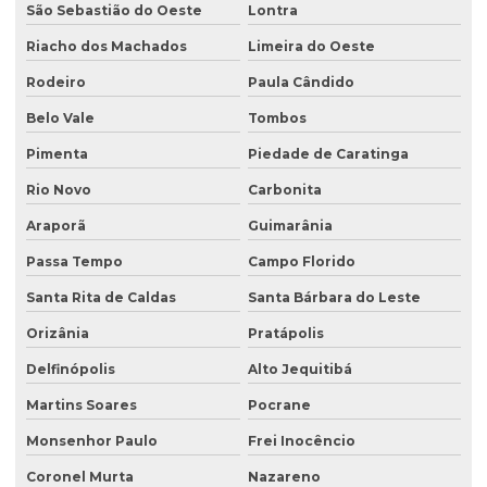
São Sebastião do Oeste
Lontra
Riacho dos Machados
Limeira do Oeste
Rodeiro
Paula Cândido
Belo Vale
Tombos
Pimenta
Piedade de Caratinga
Rio Novo
Carbonita
Araporã
Guimarânia
Passa Tempo
Campo Florido
Santa Rita de Caldas
Santa Bárbara do Leste
Orizânia
Pratápolis
Delfinópolis
Alto Jequitibá
Martins Soares
Pocrane
Monsenhor Paulo
Frei Inocêncio
Coronel Murta
Nazareno