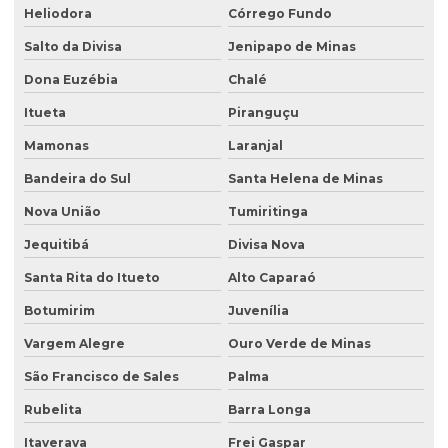
Heliodora
Córrego Fundo
Salto da Divisa
Jenipapo de Minas
Dona Euzébia
Chalé
Itueta
Piranguçu
Mamonas
Laranjal
Bandeira do Sul
Santa Helena de Minas
Nova União
Tumiritinga
Jequitibá
Divisa Nova
Santa Rita do Itueto
Alto Caparaó
Botumirim
Juvenília
Vargem Alegre
Ouro Verde de Minas
São Francisco de Sales
Palma
Rubelita
Barra Longa
Itaverava
Frei Gaspar