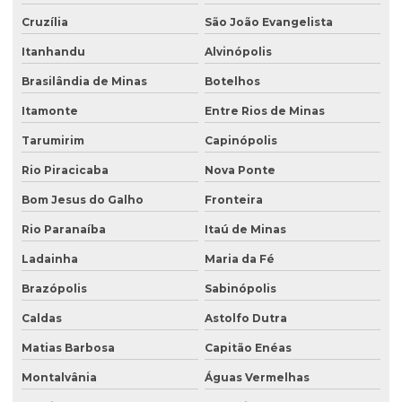
Cruzília
São João Evangelista
Serviço de consultoria ambiental
Itanhandu
Alvinópolis
Serviço de desativação de tanque subterrâneo
Brasilândia de Minas
Botelhos
Serviço de desativação de tanques
Itamonte
Entre Rios de Minas
Serviço de licenciamento ambiental
Tarumirim
Capinópolis
Serviço de retirada de tanque subterrâneo
Rio Piracicaba
Nova Ponte
Serviço de retirada de tanques
Bom Jesus do Galho
Fronteira
Serviço de sondagem
Rio Paranaíba
Itaú de Minas
Sondagem ambiental
Ladainha
Maria da Fé
Sondagem geofísica
Brazópolis
Sabinópolis
Sondagem geofísica poço artesiano
Caldas
Astolfo Dutra
Matias Barbosa
Capitão Enéas
Sondagem geológica
Montalvânia
Águas Vermelhas
Sondagem geotécnica