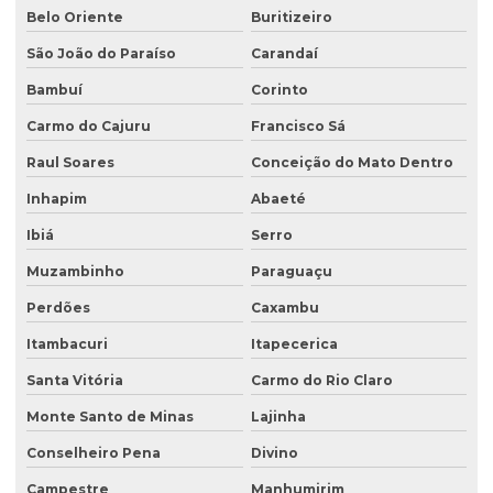
Licenciamento ambiental trifásico
Belo Oriente
Buritizeiro
Licenciamento ambiental em unidades de conservação
São João do Paraíso
Carandaí
Licenciamento ambiental urbano
Bambuí
Corinto
Monitoramento de efluentes
Carmo do Cajuru
Francisco Sá
Raul Soares
Conceição do Mato Dentro
Monitoramento de efluentes líquidos
Inhapim
Abaeté
Passivo ambiental investigação detalhada
Ibiá
Serro
Perfuração de poço de monitoramento
Muzambinho
Paraguaçu
Plano de monitoramento de efluentes
Perdões
Caxambu
Plano de recuperação de área degradada
Itambacuri
Itapecerica
Plano de recuperação de área degradada pela mineração
Santa Vitória
Carmo do Rio Claro
Plantas para recuperação de áreas degradadas
Monte Santo de Minas
Lajinha
Poço de monitoramento
Conselheiro Pena
Divino
Poço de monitoramento afogado
Campestre
Manhumirim