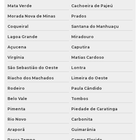
Mata Verde
Cachoeira de Pajeú
Morada Nova de Minas
Prados
Coqueiral
Santana do Manhuaçu
Lagoa Grande
Miradouro
Açucena
Caputira
Virgínia
Matias Cardoso
São Sebastião do Oeste
Lontra
Riacho dos Machados
Limeira do Oeste
Rodeiro
Paula Cândido
Belo Vale
Tombos
Pimenta
Piedade de Caratinga
Rio Novo
Carbonita
Araporã
Guimarânia
Passa Tempo
Campo Florido