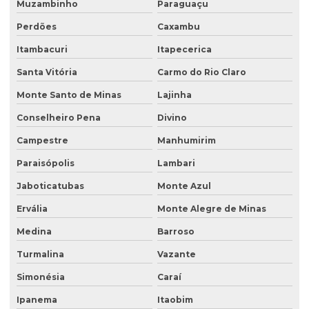
Muzambinho
Paraguaçu
Plano de recuperação de área degradada
Perdões
Caxambu
Plano de recuperação de área degradada pela mineração
Itambacuri
Itapecerica
Plantas para recuperação de áreas degradadas
Santa Vitória
Carmo do Rio Claro
Poço de monitoramento
Monte Santo de Minas
Lajinha
Poço de monitoramento afogado
Conselheiro Pena
Divino
Poço de monitoramento de água subterrânea
Campestre
Manhumirim
Poço de monitoramento ambiental
Paraisópolis
Lambari
Jaboticatubas
Monte Azul
Poço de monitoramento de lençol freático
Ervália
Monte Alegre de Minas
Poço de monitoramento multinível
Medina
Barroso
Poço de monitoramento posto de combustível
Turmalina
Vazante
Programa de monitoramento de efluentes líquidos
Simonésia
Caraí
Projeto recuperação de área degradada
Ipanema
Itaobim