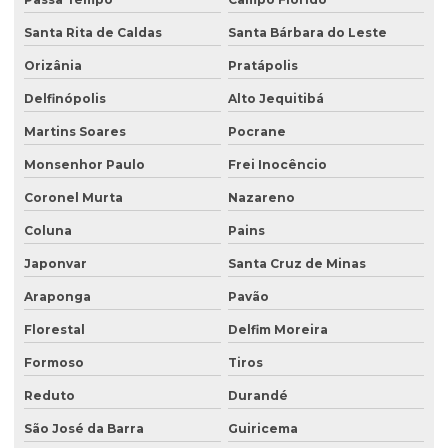
Santa Rita de Caldas
Santa Bárbara do Leste
Orizânia
Pratápolis
Delfinópolis
Alto Jequitibá
Martins Soares
Pocrane
Monsenhor Paulo
Frei Inocêncio
Coronel Murta
Nazareno
Coluna
Pains
Japonvar
Santa Cruz de Minas
Araponga
Pavão
Florestal
Delfim Moreira
Formoso
Tiros
Reduto
Durandé
São José da Barra
Guiricema