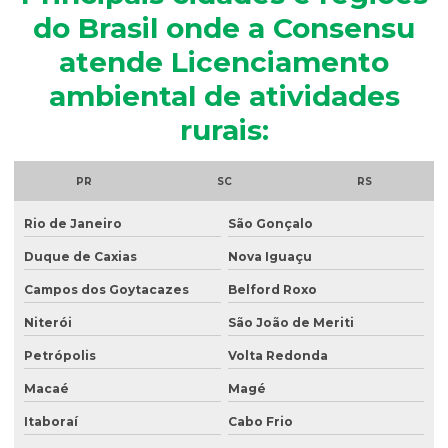
do Brasil onde a Consensu
Análise microbiológica de água
atende Licenciamento
Análise microbiológica de água para consumo humano
ambiental de atividades
Análise microbiológica do esgoto
rurais:
Análise de ph do solo
Análise de potabilidade da água
PR
SC
RS
Análise química do solo
Rio de Janeiro
São Gonçalo
Análise de sólidos em efluentes
Duque de Caxias
Nova Iguaçu
Análise de solo amostragem
Campos dos Goytacazes
Belford Roxo
Niterói
São João de Meriti
Análise de solo completa
Petrópolis
Volta Redonda
Análise de solo para construção
Macaé
Magé
Análise de solo contaminado
Itaboraí
Cabo Frio
Análise de solo física