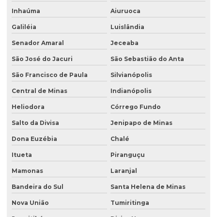
Inhaúma
Aiuruoca
Galiléia
Luislândia
Senador Amaral
Jeceaba
São José do Jacuri
São Sebastião do Anta
São Francisco de Paula
Silvianópolis
Central de Minas
Indianópolis
Heliodora
Córrego Fundo
Salto da Divisa
Jenipapo de Minas
Dona Euzébia
Chalé
Itueta
Piranguçu
Mamonas
Laranjal
Bandeira do Sul
Santa Helena de Minas
Nova União
Tumiritinga