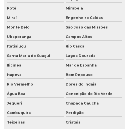
Poté
Mirabela
Miraí
Engenheiro Caldas
Monte Belo
São João das Missões
Ubaporanga
Campos Altos
Itatiaiuçu
Rio Casca
Santa Maria do Suaçuí
Lagoa Dourada
Ilicínea
Mar de Espanha
Itapeva
Bom Repouso
Rio Vermelho
Dores do Indaiá
Água Boa
Conceição do Rio Verde
Jequeri
Chapada Gaúcha
Cambuquira
Perdigão
Teixeiras
Cristais