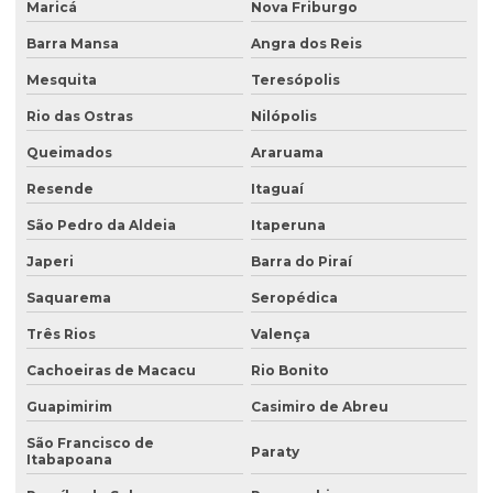
Maricá
Nova Friburgo
Análise de solo fósforo
Barra Mansa
Angra dos Reis
Análise de solo laboratório
Mesquita
Teresópolis
Análise de solo passivo ambiental
Rio das Ostras
Nilópolis
Análise de solo preço
Queimados
Araruama
Análise de solo valor
Resende
Itaguaí
Avaliação ambiental preliminar
São Pedro da Aldeia
Itaperuna
Avaliação ambiental de terrenos com potencial de contaminação
Japeri
Barra do Piraí
Saquarema
Seropédica
Avaliação de área de risco ambiental e sanitária
Três Rios
Valença
Avaliação de áreas contaminadas
Cachoeiras de Macacu
Rio Bonito
Avaliação de efluentes industriais
Guapimirim
Casimiro de Abreu
Avaliação de passivo ambiental
São Francisco de
Paraty
Avaliação preliminar de áreas contaminadas
Itabapoana