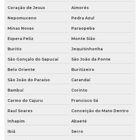
Coração de Jesus
Aimorés
Licenciamento ambiental de oficina mecânica
Nepomuceno
Pedra Azul
Licenciamento ambiental para postos de combustíveis
Minas Novas
Paraopeba
Licenciamento ambiental de rodovias
Espera Feliz
Monte Sião
Licenciamento ambiental rural
Buritis
Jequitinhonha
Licenciamento ambiental trifásico
São Gonçalo do Sapucaí
São João da Ponte
Licenciamento ambiental em unidades de conservação
Belo Oriente
Buritizeiro
Licenciamento ambiental urbano
São João do Paraíso
Carandaí
Monitoramento de efluentes
Bambuí
Corinto
Carmo do Cajuru
Francisco Sá
Monitoramento de efluentes líquidos
Raul Soares
Conceição do Mato Dentro
Passivo ambiental investigação detalhada
Inhapim
Abaeté
Perfuração de poço de monitoramento
Ibiá
Serro
Plano de monitoramento de efluentes