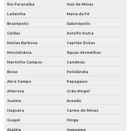
Sondagem ambiental
Rio Paranaíba
Itaú de Minas
Sondagem geofísica
Ladainha
Maria da Fé
Sondagem geofísica poço artesiano
Brazópolis
Sabinópolis
Caldas
Astolfo Dutra
Sondagem geológica
Matias Barbosa
Capitão Enéas
Sondagem geotécnica
Montalvânia
Águas Vermelhas
Sondagem de solo para construção
Martinho Campos
Candeias
Sondagem de solo para construção civil
Bicas
Felixlândia
Sondagem de solos e rochas
Abre Campo
Papagaios
Sondagem de subsolo
Alterosa
Grão Mogol
Sondagem de terreno
Joaíma
Areado
Sondagem de terreno para construção
Itaguara
Carmo de Minas
Tampa para poço de monitoramento
Guapé
Itinga
Ataléia
Itapagipe