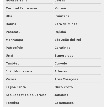
Nova Serrana
Lavras
Empresa que faz análise de água
Coronel Fabriciano
Muriaé
Empresa que faz análise de solo
Ubá
Ituiutaba
Empresa de retirada de tanque subterrâneo
Itaúna
Pará de Minas
Paracatu
Itajubá
Empresa de retirada de tanques
Manhuaçu
São João del Rei
Empresa de sondagem ambiental
Patrocínio
Caratinga
Empresa sondagem de solo
Unaí
Esmeraldas
Empresas de consultoria ambiental
Timóteo
Curvelo
Empresas de consultoria meio ambiente
João Monlevade
Alfenas
Empresas que fazem análise de água
Viçosa
Três Corações
Empresas de sondagem
Lagoa Santa
Ouro Preto
Ensaio percolação do solo
São Sebastião do Paraíso
Janaúba
Ensaio triaxial de solos
Formiga
Cataguases