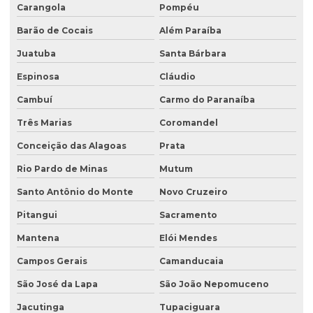
Carangola
Pompéu
Licenciamento ambiental de barragens
Barão de Cocais
Além Paraíba
Licenciamento ambiental condomínio residencial
Juatuba
Santa Bárbara
Licenciamento ambiental para construção civil
Espinosa
Cláudio
Licenciamento ambiental para empresas
Cambuí
Carmo do Paranaíba
Licenciamento ambiental de fábricas
Três Marias
Coromandel
Licenciamento ambiental de granjas
Conceição das Alagoas
Prata
Licenciamento ambiental industrial
Rio Pardo de Minas
Mutum
Licenciamento ambiental para lava jatos
Santo Antônio do Monte
Novo Cruzeiro
Licenciamento ambiental licença prévia
Pitangui
Sacramento
Licenciamento ambiental para loteamento
Mantena
Elói Mendes
Campos Gerais
Camanducaia
Licenciamento ambiental para loteamento urbano
São José da Lapa
São João Nepomuceno
Licenciamento ambiental para mineração
Jacutinga
Tupaciguara
Licenciamento ambiental para movimentação de terra