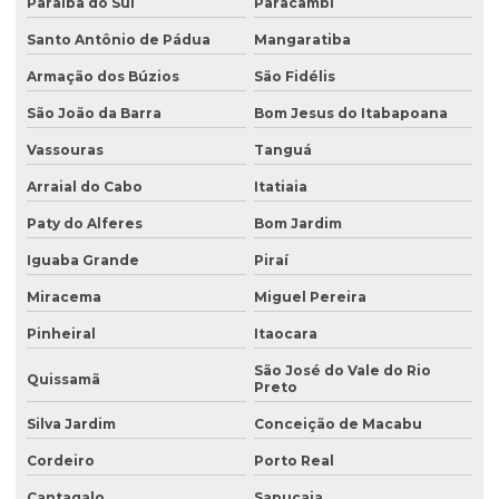
Paraíba do Sul
Paracambi
Avaliação preliminar de passivo ambiental
Santo Antônio de Pádua
Mangaratiba
Coleta de água
Armação dos Búzios
São Fidélis
Coleta de água para análise
São João da Barra
Bom Jesus do Itabapoana
Coleta de água para análise físico química
Vassouras
Tanguá
Coleta de água para análise microbiológica
Arraial do Cabo
Itatiaia
Coleta de água industrial
Paty do Alferes
Bom Jardim
Coleta de águas pluviais
Iguaba Grande
Piraí
Coleta de amostra de água para análise microbiológica
Miracema
Miguel Pereira
Coleta de amostra de efluentes
Pinheiral
Itaocara
Coleta de amostras de água
São José do Vale do Rio
Quissamã
Preto
Coleta de amostras de água e efluentes
Silva Jardim
Conceição de Macabu
Coleta de efluente para análise
Cordeiro
Porto Real
Coleta de efluentes industriais
Cantagalo
Sapucaia