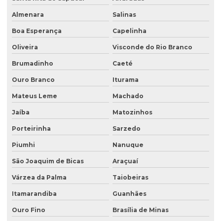
Almenara
Salinas
Investigação ambiental preliminar
Boa Esperança
Capelinha
Investigação confirmatória
Oliveira
Visconde do Rio Branco
Investigação confirmatória de passivo ambiental
Brumadinho
Caeté
Investigação detalhada de passivo ambiental
Ouro Branco
Iturama
Laboratório de análise de água
Mateus Leme
Machado
Laboratório de análise de efluentes
Jaíba
Matozinhos
Laudo de análise de água
Porteirinha
Sarzedo
Laudo hidrogeológico
Piumhi
Nanuque
Laudo de passivo ambiental
São Joaquim de Bicas
Araçuaí
Licenciamento ambiental de aterro sanitário
Várzea da Palma
Taiobeiras
Licenciamento ambiental para atividades agropecuárias
Itamarandiba
Guanhães
Ouro Fino
Brasília de Minas
Licenciamento ambiental de atividades rurais