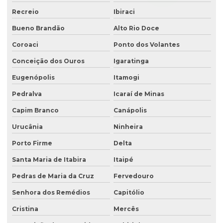
Recreio
Ibiraci
Bueno Brandão
Alto Rio Doce
Coroaci
Ponto dos Volantes
Conceição dos Ouros
Igaratinga
Eugenópolis
Itamogi
Pedralva
Icaraí de Minas
Capim Branco
Canápolis
Urucânia
Ninheira
Porto Firme
Delta
Santa Maria de Itabira
Itaipé
Pedras de Maria da Cruz
Fervedouro
Senhora dos Remédios
Capitólio
Cristina
Mercês