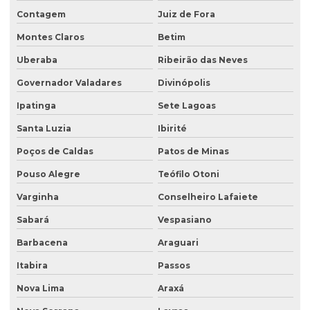
Consultoria técnica ambiental
Contagem
Juiz de Fora
Desativação de tanque de combustível subterrâneo
Montes Claros
Betim
Empresa de análise de água
Uberaba
Ribeirão das Neves
Empresa de análise granulométrica do solo
Governador Valadares
Divinópolis
Empresa de análise de solo
Ipatinga
Sete Lagoas
Santa Luzia
Ibirité
Empresa de análise de solo e sedimento
Poços de Caldas
Patos de Minas
Empresa coleta de efluentes
Pouso Alegre
Teófilo Otoni
Empresa de ensaio percolação do solo
Varginha
Conselheiro Lafaiete
Empresa de ensaio de permeabilidade do solo
Sabará
Vespasiano
Empresa de ensaios de solos
Barbacena
Araguari
Empresa especialista em sondagens de solo
Itabira
Passos
Empresa especializada em análise de água
Nova Lima
Araxá
Empresa especializada em consultoria ambiental