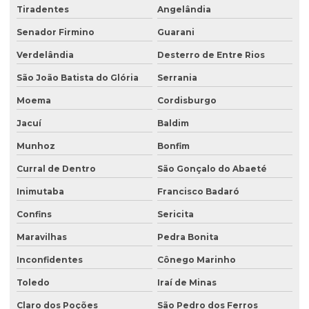
Tiradentes
Angelândia
Senador Firmino
Guarani
Verdelândia
Desterro de Entre Rios
São João Batista do Glória
Serrania
Moema
Cordisburgo
Jacuí
Baldim
Munhoz
Bonfim
Curral de Dentro
São Gonçalo do Abaeté
Inimutaba
Francisco Badaró
Confins
Sericita
Maravilhas
Pedra Bonita
Inconfidentes
Cônego Marinho
Toledo
Iraí de Minas
Claro dos Poções
São Pedro dos Ferros