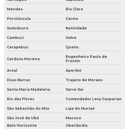
Coleta de efluentes líquidos
Mendes
Rio Claro
Consultoria ambiental
Porciúncula
Carmo
Consultoria ambiental para empresas
Sumidouro
Natividade
Cambuci
Italva
Consultoria ambiental e florestal
Carapebus
Quatis
Consultoria ambiental rural
Engenheiro Paulo de
Consultoria ambiental serviços
Cardoso Moreira
Frontin
Consultoria área ambiental
Areal
Aperibé
Consultoria e assessoria ambiental
Duas Barras
Trajano de Moraes
Santa Maria Madalena
Varre-Sai
Consultoria em gestão ambiental
Rio das Flores
Comendador Levy Gasparian
Consultoria inventário florestal
São Sebastião do Alto
Laje do Muriaé
Consultoria e licenciamento ambiental
São José de Ubá
Macuco
Consultoria de meio ambiente
Belo Horizonte
Uberlândia