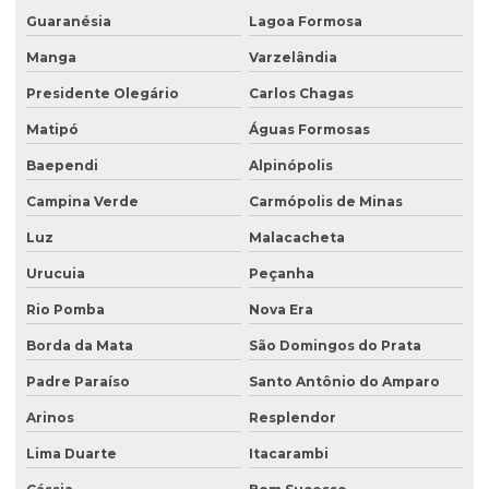
Projeto de recuperação de área degradada prad
Guaranésia
Lagoa Formosa
Recuperação ambiental de áreas degradadas
Manga
Varzelândia
Recuperação de área degradada por garimpo
Presidente Olegário
Carlos Chagas
Recuperação de área degradada pela agricultura
Matipó
Águas Formosas
Recuperação de área degradada pela mineração
Baependi
Alpinópolis
Recuperação de áreas ambientais degradadas
Campina Verde
Carmópolis de Minas
Luz
Malacacheta
Recuperação de áreas ambientalmente degradadas
Urucuia
Peçanha
Recuperação de áreas degradadas e conservação do solo
Rio Pomba
Nova Era
Recuperação de áreas degradadas e passivos ambientais
Borda da Mata
São Domingos do Prata
Recuperação de áreas degradadas por regeneração natural
Padre Paraíso
Santo Antônio do Amparo
Recuperação de áreas degradadas com sistemas agroflorestais
Arinos
Resplendor
Recuperação de áreas desmatadas
Lima Duarte
Itacarambi
Recuperação natural de áreas degradadas