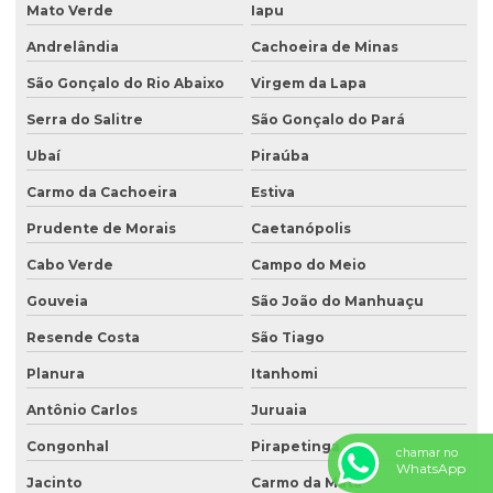
Mato Verde
Iapu
Andrelândia
Cachoeira de Minas
São Gonçalo do Rio Abaixo
Virgem da Lapa
Serra do Salitre
São Gonçalo do Pará
Ubaí
Piraúba
Carmo da Cachoeira
Estiva
Prudente de Morais
Caetanópolis
Cabo Verde
Campo do Meio
Gouveia
São João do Manhuaçu
Resende Costa
São Tiago
Planura
Itanhomi
Antônio Carlos
Juruaia
Congonhal
Pirapetinga
chamar no
WhatsApp
Jacinto
Carmo da Mata