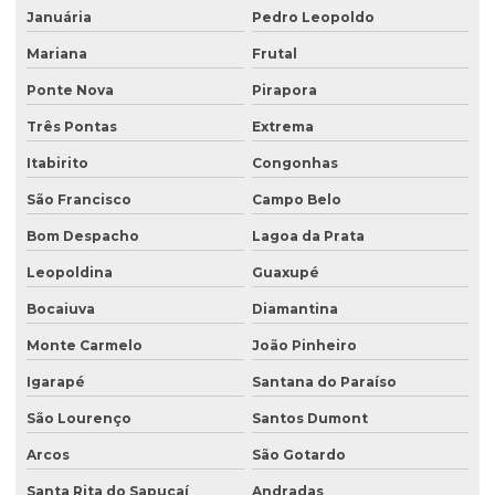
Escritório de consultoria ambiental
Januária
Pedro Leopoldo
Estudo hidrogeológico
Mariana
Frutal
Ponte Nova
Pirapora
Estudo hidrológico
Três Pontas
Extrema
Estudo hidrológico para outorga
Itabirito
Congonhas
Estudo hidrológico para pontes
São Francisco
Campo Belo
Estudo de passivo ambiental
Bom Despacho
Lagoa da Prata
Exploração de águas subterrâneas
Leopoldina
Guaxupé
Gerenciamento de efluentes
Bocaiuva
Diamantina
Instalação de tanque de combustível
Monte Carmelo
João Pinheiro
Instalação de tanques de combustíveis subterrâneos
Igarapé
Santana do Paraíso
Investigação ambiental
São Lourenço
Santos Dumont
Investigação ambiental confirmatória
Arcos
São Gotardo
Investigação ambiental detalhada
Santa Rita do Sapucaí
Andradas