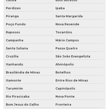
Cássia
Bom Sucesso
Reflorestamento recuperação de áreas degradadas
Perdizes
Ipaba
Relatório de investigação de passivo ambiental
Piranga
Santa Margarida
Retirada de tanque de combustível subterrâneo
Poço Fundo
Nova Resende
Retirada de tanque subterrâneo
Raposos
Tocantins
Campanha
Mário Campos
Retirada de tanques
Santa Juliana
Passa Quatro
Serviço de consultoria ambiental
Cruzília
São João Evangelista
Serviço de desativação de tanque subterrâneo
Itanhandu
Alvinópolis
Serviço de desativação de tanques
Brasilândia de Minas
Botelhos
Serviço de licenciamento ambiental
Itamonte
Entre Rios de Minas
Serviço de retirada de tanque subterrâneo
Tarumirim
Capinópolis
Serviço de retirada de tanques
Rio Piracicaba
Nova Ponte
Serviço de sondagem
Bom Jesus do Galho
Fronteira