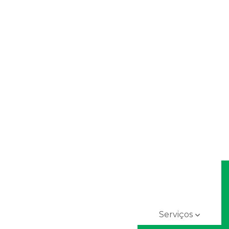
Serviços