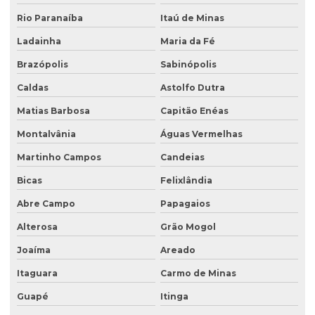
Serviço de sondagem
Rio Paranaíba
Itaú de Minas
Sondagem ambiental
Ladainha
Maria da Fé
Sondagem geofísica
Brazópolis
Sabinópolis
Sondagem geofísica poço artesiano
Caldas
Astolfo Dutra
Matias Barbosa
Capitão Enéas
Sondagem geológica
Montalvânia
Águas Vermelhas
Sondagem geotécnica
Martinho Campos
Candeias
Sondagem de solo para construção
Bicas
Felixlândia
Sondagem de solo para construção civil
Abre Campo
Papagaios
Sondagem de solos e rochas
Alterosa
Grão Mogol
Sondagem de subsolo
Joaíma
Areado
Sondagem de terreno
Itaguara
Carmo de Minas
Sondagem de terreno para construção
Guapé
Itinga