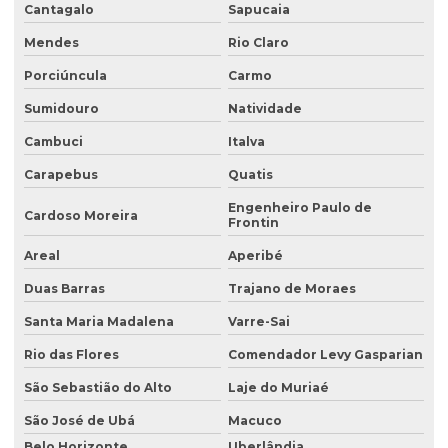
Cantagalo
Sapucaia
Coleta de efluentes industriais
Mendes
Rio Claro
Coleta de efluentes líquidos
Porciúncula
Carmo
Consultoria ambiental
Sumidouro
Natividade
Consultoria ambiental para empresas
Cambuci
Italva
Carapebus
Quatis
Consultoria ambiental e florestal
Engenheiro Paulo de
Consultoria ambiental rural
Cardoso Moreira
Frontin
Consultoria ambiental serviços
Areal
Aperibé
Consultoria área ambiental
Duas Barras
Trajano de Moraes
Consultoria e assessoria ambiental
Santa Maria Madalena
Varre-Sai
Rio das Flores
Comendador Levy Gasparian
Consultoria em gestão ambiental
São Sebastião do Alto
Laje do Muriaé
Consultoria inventário florestal
São José de Ubá
Macuco
Consultoria e licenciamento ambiental
Belo Horizonte
Uberlândia