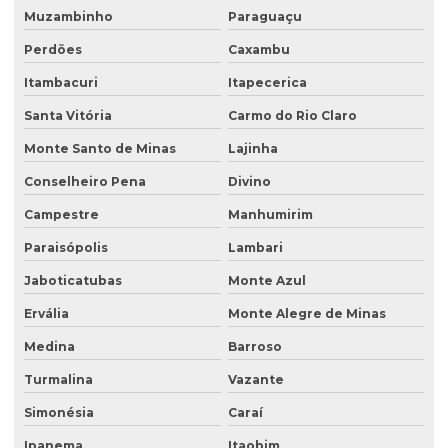
Muzambinho
Paraguaçu
Plano de monitoramento de efluentes
Perdões
Caxambu
Plano de recuperação de área degradada
Itambacuri
Itapecerica
Plano de recuperação de área degradada pela mineração
Santa Vitória
Carmo do Rio Claro
Plantas para recuperação de áreas degradadas
Monte Santo de Minas
Lajinha
Poço de monitoramento
Conselheiro Pena
Divino
Poço de monitoramento afogado
Campestre
Manhumirim
Poço de monitoramento de água subterrânea
Paraisópolis
Lambari
Poço de monitoramento ambiental
Jaboticatubas
Monte Azul
Ervália
Monte Alegre de Minas
Poço de monitoramento de lençol freático
Medina
Barroso
Poço de monitoramento multinível
Turmalina
Vazante
Poço de monitoramento posto de combustível
Simonésia
Caraí
Programa de monitoramento de efluentes líquidos
Ipanema
Itaobim