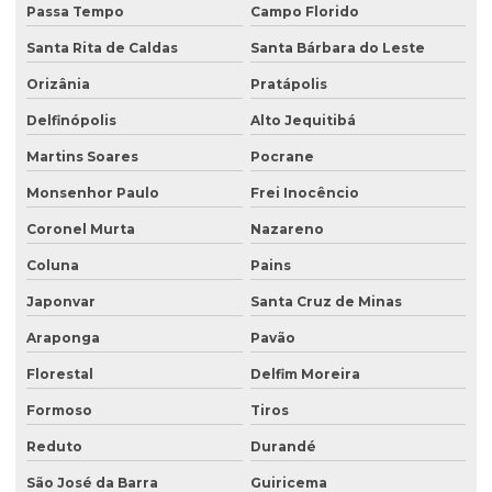
Passa Tempo
Campo Florido
Santa Rita de Caldas
Santa Bárbara do Leste
Orizânia
Pratápolis
Delfinópolis
Alto Jequitibá
Martins Soares
Pocrane
Monsenhor Paulo
Frei Inocêncio
Coronel Murta
Nazareno
Coluna
Pains
Japonvar
Santa Cruz de Minas
Araponga
Pavão
Florestal
Delfim Moreira
Formoso
Tiros
Reduto
Durandé
São José da Barra
Guiricema