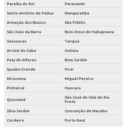
Avaliação preliminar de áreas contaminadas
Paraíba do Sul
Paracambi
Santo Antônio de Pádua
Mangaratiba
Avaliação preliminar de passivo ambiental
Armação dos Búzios
São Fidélis
Coleta de água
São João da Barra
Bom Jesus do Itabapoana
Coleta de água para análise
Vassouras
Tanguá
Coleta de água para análise físico química
Arraial do Cabo
Itatiaia
Coleta de água para análise microbiológica
Paty do Alferes
Bom Jardim
Coleta de água industrial
Iguaba Grande
Piraí
Coleta de águas pluviais
Miracema
Miguel Pereira
Coleta de amostra de água para análise microbiológica
Pinheiral
Itaocara
Coleta de amostra de efluentes
São José do Vale do Rio
Quissamã
Preto
Coleta de amostras de água
Silva Jardim
Conceição de Macabu
Coleta de amostras de água e efluentes
Cordeiro
Porto Real
Coleta de efluente para análise