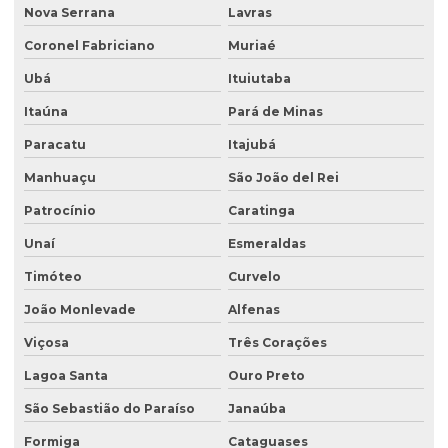
Empresa especializada em análise de água
Nova Serrana
Lavras
Empresa especializada em consultoria ambiental
Coronel Fabriciano
Muriaé
Empresa que faz análise de água
Ubá
Ituiutaba
Empresa que faz análise de solo
Itaúna
Pará de Minas
Empresa de retirada de tanque subterrâneo
Paracatu
Itajubá
Manhuaçu
São João del Rei
Empresa de retirada de tanques
Patrocínio
Caratinga
Empresa de sondagem ambiental
Unaí
Esmeraldas
Empresa sondagem de solo
Timóteo
Curvelo
Empresas de consultoria ambiental
João Monlevade
Alfenas
Empresas de consultoria meio ambiente
Viçosa
Três Corações
Empresas que fazem análise de água
Lagoa Santa
Ouro Preto
Empresas de sondagem
São Sebastião do Paraíso
Janaúba
Ensaio percolação do solo
Formiga
Cataguases