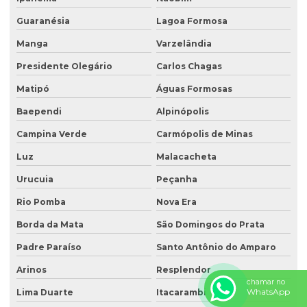
Projeto recuperação de área degradada
Guaranésia
Lagoa Formosa
Projeto de recuperação de área degradada prad
Manga
Varzelândia
Recuperação ambiental de áreas degradadas
Presidente Olegário
Carlos Chagas
Recuperação de área degradada por garimpo
Matipó
Águas Formosas
Recuperação de área degradada pela agricultura
Baependi
Alpinópolis
Recuperação de área degradada pela mineração
Campina Verde
Carmópolis de Minas
Recuperação de áreas ambientais degradadas
Luz
Malacacheta
Urucuia
Peçanha
Recuperação de áreas ambientalmente degradadas
Rio Pomba
Nova Era
Recuperação de áreas degradadas e conservação do solo
Borda da Mata
São Domingos do Prata
Recuperação de áreas degradadas e passivos ambientais
Padre Paraíso
Santo Antônio do Amparo
Recuperação de áreas degradadas por regeneração natural
Arinos
Resplendor
Recuperação de áreas degradadas com sistemas agroflorestais
chamar no
WhatsApp
Lima Duarte
Itacarambi
Recuperação de áreas desmatadas