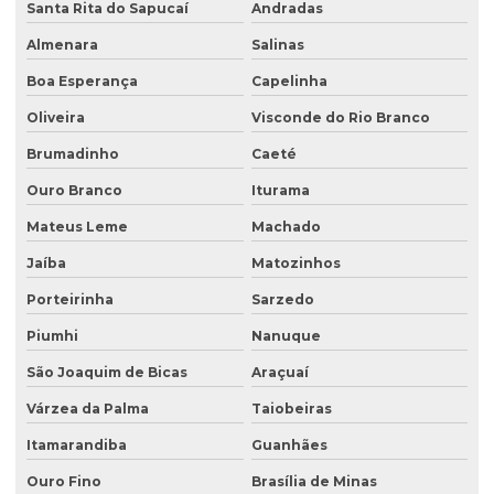
Investigação ambiental confirmatória
Santa Rita do Sapucaí
Andradas
Investigação ambiental detalhada
Almenara
Salinas
Boa Esperança
Capelinha
Investigação ambiental preliminar
Oliveira
Visconde do Rio Branco
Investigação confirmatória
Brumadinho
Caeté
Investigação confirmatória de passivo ambiental
Ouro Branco
Iturama
Investigação detalhada de passivo ambiental
Mateus Leme
Machado
Laboratório de análise de água
Jaíba
Matozinhos
Laboratório de análise de efluentes
Porteirinha
Sarzedo
Laudo de análise de água
Piumhi
Nanuque
Laudo hidrogeológico
São Joaquim de Bicas
Araçuaí
Laudo de passivo ambiental
Várzea da Palma
Taiobeiras
Licenciamento ambiental de aterro sanitário
Itamarandiba
Guanhães
Licenciamento ambiental para atividades agropecuárias
Ouro Fino
Brasília de Minas