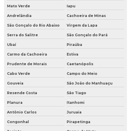
Mato Verde
Iapu
Andrelândia
Cachoeira de Minas
São Gonçalo do Rio Abaixo
Virgem da Lapa
Serra do Salitre
São Gonçalo do Pará
Ubaí
Piraúba
Carmo da Cachoeira
Estiva
Prudente de Morais
Caetanópolis
Cabo Verde
Campo do Meio
Gouveia
São João do Manhuaçu
Resende Costa
São Tiago
Planura
Itanhomi
Antônio Carlos
Juruaia
Congonhal
Pirapetinga