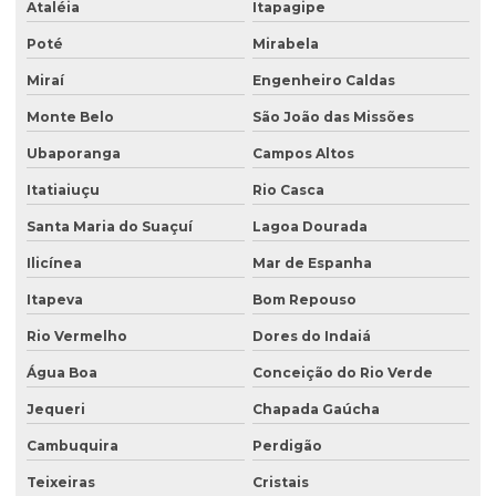
Tampa para poço de monitoramento
Ataléia
Itapagipe
Poté
Mirabela
Miraí
Engenheiro Caldas
Monte Belo
São João das Missões
Ubaporanga
Campos Altos
Itatiaiuçu
Rio Casca
Santa Maria do Suaçuí
Lagoa Dourada
Ilicínea
Mar de Espanha
Itapeva
Bom Repouso
Rio Vermelho
Dores do Indaiá
Água Boa
Conceição do Rio Verde
Jequeri
Chapada Gaúcha
Cambuquira
Perdigão
Teixeiras
Cristais