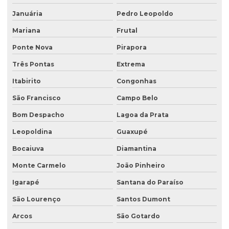
Ensaio triaxial de solos
Januária
Pedro Leopoldo
Escritório de consultoria ambiental
Mariana
Frutal
Estudo hidrogeológico
Ponte Nova
Pirapora
Três Pontas
Extrema
Estudo hidrológico
Itabirito
Congonhas
Estudo hidrológico para outorga
São Francisco
Campo Belo
Estudo hidrológico para pontes
Bom Despacho
Lagoa da Prata
Estudo de passivo ambiental
Leopoldina
Guaxupé
Exploração de águas subterrâneas
Bocaiuva
Diamantina
Gerenciamento de efluentes
Monte Carmelo
João Pinheiro
Instalação de tanque de combustível
Igarapé
Santana do Paraíso
Instalação de tanques de combustíveis subterrâneos
São Lourenço
Santos Dumont
Investigação ambiental
Arcos
São Gotardo