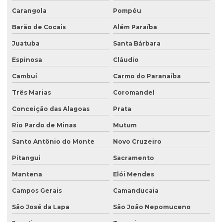
Carangola
Pompéu
Licenciamento ambiental de atividades rurais
Barão de Cocais
Além Paraíba
Licenciamento ambiental de barragens
Juatuba
Santa Bárbara
Licenciamento ambiental condomínio residencial
Espinosa
Cláudio
Licenciamento ambiental para construção civil
Cambuí
Carmo do Paranaíba
Licenciamento ambiental para empresas
Três Marias
Coromandel
Licenciamento ambiental de fábricas
Conceição das Alagoas
Prata
Licenciamento ambiental de granjas
Rio Pardo de Minas
Mutum
Licenciamento ambiental industrial
Santo Antônio do Monte
Novo Cruzeiro
Licenciamento ambiental para lava jatos
Pitangui
Sacramento
Licenciamento ambiental licença prévia
Mantena
Elói Mendes
Licenciamento ambiental para loteamento
Campos Gerais
Camanducaia
São José da Lapa
São João Nepomuceno
Licenciamento ambiental para loteamento urbano