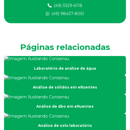
(49) 3329-6118
Análise de dqo em efluente
(49) 98437-8051
Análise de efluentes
Análise de efluentes empresa
Análise de efluentes industriais
Páginas relacionadas
Análise de efluentes líquidos
Análise de esgoto
Laboratório de análise de água
Análise de fertilidade do solo
Análise física do solo
Análise de sólidos em efluentes
Análise físico química e microbiológica de água
Análise de fósforo em efluentes
Análise de dbo em efluentes
Análise de fósforo no solo
Análise de granulometria do solo
Análise de solo laboratório