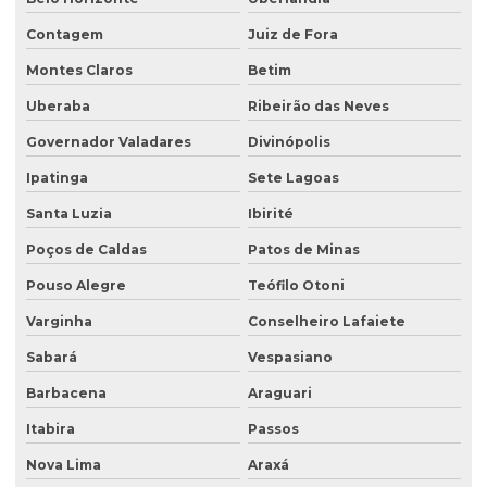
Consultoria de meio ambiente
Contagem
Juiz de Fora
Consultoria técnica ambiental
Montes Claros
Betim
Desativação de tanque de combustível subterrâneo
Uberaba
Ribeirão das Neves
Empresa de análise de água
Governador Valadares
Divinópolis
Empresa de análise granulométrica do solo
Ipatinga
Sete Lagoas
Empresa de análise de solo
Santa Luzia
Ibirité
Poços de Caldas
Patos de Minas
Empresa de análise de solo e sedimento
Pouso Alegre
Teófilo Otoni
Empresa coleta de efluentes
Varginha
Conselheiro Lafaiete
Empresa de ensaio percolação do solo
Sabará
Vespasiano
Empresa de ensaio de permeabilidade do solo
Barbacena
Araguari
Empresa de ensaios de solos
Itabira
Passos
Empresa especialista em sondagens de solo
Nova Lima
Araxá