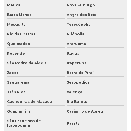
Maricá
Nova Friburgo
Análise de solo física
Barra Mansa
Angra dos Reis
Análise de solo fósforo
Mesquita
Teresópolis
Análise de solo laboratório
Rio das Ostras
Nilópolis
Análise de solo passivo ambiental
Queimados
Araruama
Análise de solo preço
Resende
Itaguaí
Análise de solo valor
São Pedro da Aldeia
Itaperuna
Avaliação ambiental preliminar
Japeri
Barra do Piraí
Avaliação ambiental de terrenos com potencial de contaminação
Saquarema
Seropédica
Três Rios
Valença
Avaliação de área de risco ambiental e sanitária
Cachoeiras de Macacu
Rio Bonito
Avaliação de áreas contaminadas
Guapimirim
Casimiro de Abreu
Avaliação de efluentes industriais
São Francisco de
Paraty
Avaliação de passivo ambiental
Itabapoana