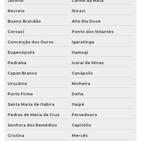
Jacinto
Carmo da Mata
Recreio
Ibiraci
Bueno Brandão
Alto Rio Doce
Coroaci
Ponto dos Volantes
Conceição dos Ouros
Igaratinga
Eugenópolis
Itamogi
Pedralva
Icaraí de Minas
Capim Branco
Canápolis
Urucânia
Ninheira
Porto Firme
Delta
Santa Maria de Itabira
Itaipé
Pedras de Maria da Cruz
Fervedouro
Senhora dos Remédios
Capitólio
Cristina
Mercês