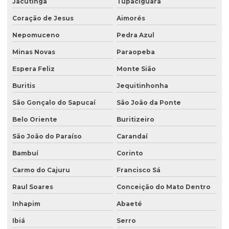
Jacutinga
Tupaciguara
Licenciamento ambiental para mineração
Coração de Jesus
Aimorés
Licenciamento ambiental para movimentação de terra
Nepomuceno
Pedra Azul
Licenciamento ambiental de oficina mecânica
Minas Novas
Paraopeba
Licenciamento ambiental para postos de combustíveis
Espera Feliz
Monte Sião
Licenciamento ambiental de rodovias
Buritis
Jequitinhonha
Licenciamento ambiental rural
São Gonçalo do Sapucaí
São João da Ponte
Licenciamento ambiental trifásico
Belo Oriente
Buritizeiro
Licenciamento ambiental em unidades de conservação
São João do Paraíso
Carandaí
Licenciamento ambiental urbano
Bambuí
Corinto
Monitoramento de efluentes
Carmo do Cajuru
Francisco Sá
Raul Soares
Conceição do Mato Dentro
Monitoramento de efluentes líquidos
Inhapim
Abaeté
Passivo ambiental investigação detalhada
Ibiá
Serro
Perfuração de poço de monitoramento