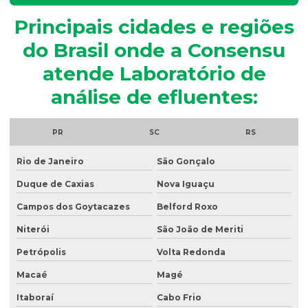
Análise granulométrica
Principais cidades e regiões
Análise granulométrica do solo
do Brasil onde a Consensu
Análise microbiológica de água
atende Laboratório de
Análise microbiológica de água para consumo humano
análise de efluentes:
Análise microbiológica do esgoto
Análise de ph do solo
PR
SC
RS
Análise de potabilidade da água
Rio de Janeiro
São Gonçalo
Análise química do solo
Duque de Caxias
Nova Iguaçu
Análise de sólidos em efluentes
Campos dos Goytacazes
Belford Roxo
Análise de solo amostragem
Niterói
São João de Meriti
Petrópolis
Volta Redonda
Análise de solo completa
Macaé
Magé
Análise de solo para construção
Itaboraí
Cabo Frio
Análise de solo contaminado