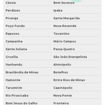
Cássia
Bom Sucesso
Recuperação natural de áreas degradadas
Perdizes
Ipaba
Reflorestamento recuperação de áreas degradadas
Piranga
Santa Margarida
Relatório de investigação de passivo ambiental
Poço Fundo
Nova Resende
Retirada de tanque de combustível subterrâneo
Raposos
Tocantins
Retirada de tanque subterrâneo
Campanha
Mário Campos
Santa Juliana
Passa Quatro
Retirada de tanques
Cruzília
São João Evangelista
Serviço de consultoria ambiental
Itanhandu
Alvinópolis
Serviço de desativação de tanque subterrâneo
Brasilândia de Minas
Botelhos
Serviço de desativação de tanques
Itamonte
Entre Rios de Minas
Serviço de licenciamento ambiental
Tarumirim
Capinópolis
Serviço de retirada de tanque subterrâneo
Rio Piracicaba
Nova Ponte
Serviço de retirada de tanques
Bom Jesus do Galho
Fronteira