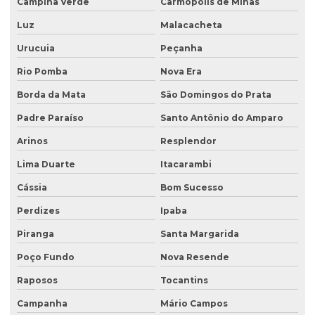
Campina Verde
Carmópolis de Minas
Recuperação de áreas ambientais degradadas
Luz
Malacacheta
Urucuia
Peçanha
Recuperação de áreas ambientalmente degradadas
Rio Pomba
Nova Era
Recuperação de áreas degradadas e conservação do solo
Borda da Mata
São Domingos do Prata
Recuperação de áreas degradadas e passivos ambientais
Padre Paraíso
Santo Antônio do Amparo
Recuperação de áreas degradadas por regeneração natural
Arinos
Resplendor
Recuperação de áreas degradadas com sistemas agroflorestais
Lima Duarte
Itacarambi
Recuperação de áreas desmatadas
Cássia
Bom Sucesso
Recuperação natural de áreas degradadas
Perdizes
Ipaba
Reflorestamento recuperação de áreas degradadas
Piranga
Santa Margarida
Relatório de investigação de passivo ambiental
Poço Fundo
Nova Resende
Retirada de tanque de combustível subterrâneo
Raposos
Tocantins
Retirada de tanque subterrâneo
Campanha
Mário Campos