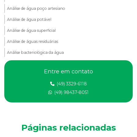
Análise de água poço artesiano
Análise de água potável
Análise de água superficial
Análise de águas residuárias
Análise bacteriológica da água
Análise de compactação do solo
Entre em contato
Análise de dbo em efluentes
(49) 3329-6118
Análise de dqo em efluente
(49) 98437-8051
Análise de efluentes
Análise de efluentes empresa
Análise de efluentes industriais
Páginas relacionadas
Análise de efluentes líquidos