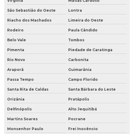
Virgínia
Matias Cardoso
São Sebastião do Oeste
Lontra
Riacho dos Machados
Limeira do Oeste
Rodeiro
Paula Cândido
Belo Vale
Tombos
Pimenta
Piedade de Caratinga
Rio Novo
Carbonita
Araporã
Guimarânia
Passa Tempo
Campo Florido
Santa Rita de Caldas
Santa Bárbara do Leste
Orizânia
Pratápolis
Delfinópolis
Alto Jequitibá
Martins Soares
Pocrane
Monsenhor Paulo
Frei Inocêncio