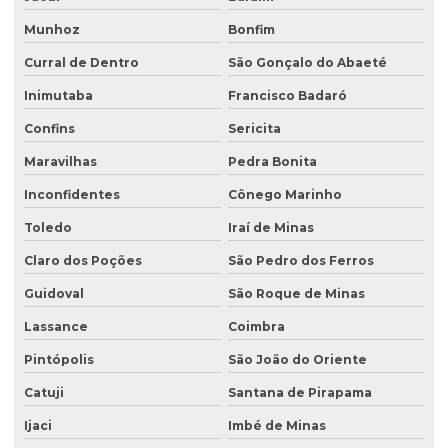
Munhoz
Bonfim
Curral de Dentro
São Gonçalo do Abaeté
Inimutaba
Francisco Badaró
Confins
Sericita
Maravilhas
Pedra Bonita
Inconfidentes
Cônego Marinho
Toledo
Iraí de Minas
Claro dos Poções
São Pedro dos Ferros
Guidoval
São Roque de Minas
Lassance
Coimbra
Pintópolis
São João do Oriente
Catuji
Santana de Pirapama
Ijaci
Imbé de Minas