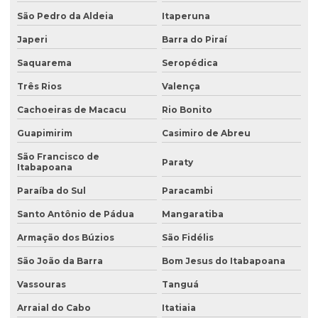
Análise de solo valor
São Pedro da Aldeia
Itaperuna
Avaliação ambiental preliminar
Japeri
Barra do Piraí
Avaliação ambiental de terrenos com potencial de contaminação
Saquarema
Seropédica
Três Rios
Valença
Avaliação de área de risco ambiental e sanitária
Cachoeiras de Macacu
Rio Bonito
Avaliação de áreas contaminadas
Guapimirim
Casimiro de Abreu
Avaliação de efluentes industriais
São Francisco de
Paraty
Avaliação de passivo ambiental
Itabapoana
Avaliação preliminar de áreas contaminadas
Paraíba do Sul
Paracambi
Santo Antônio de Pádua
Mangaratiba
Avaliação preliminar de passivo ambiental
Armação dos Búzios
São Fidélis
Coleta de água
São João da Barra
Bom Jesus do Itabapoana
Coleta de água para análise
Vassouras
Tanguá
Coleta de água para análise físico química
Arraial do Cabo
Itatiaia
Coleta de água para análise microbiológica