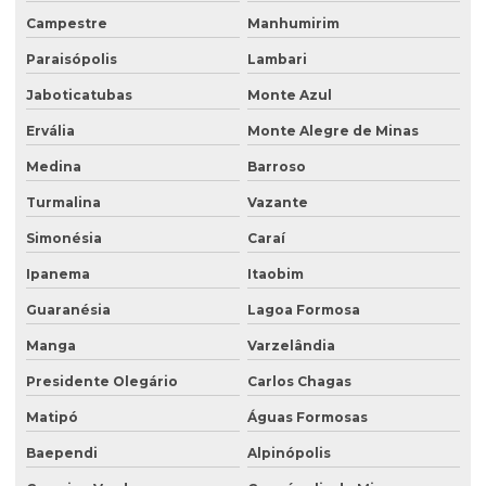
Poço de monitoramento afogado
Campestre
Manhumirim
Poço de monitoramento de água subterrânea
Paraisópolis
Lambari
Poço de monitoramento ambiental
Jaboticatubas
Monte Azul
Ervália
Monte Alegre de Minas
Poço de monitoramento de lençol freático
Medina
Barroso
Poço de monitoramento multinível
Turmalina
Vazante
Poço de monitoramento posto de combustível
Simonésia
Caraí
Programa de monitoramento de efluentes líquidos
Ipanema
Itaobim
Projeto recuperação de área degradada
Guaranésia
Lagoa Formosa
Projeto de recuperação de área degradada prad
Manga
Varzelândia
Recuperação ambiental de áreas degradadas
Presidente Olegário
Carlos Chagas
Recuperação de área degradada por garimpo
Matipó
Águas Formosas
Recuperação de área degradada pela agricultura
Baependi
Alpinópolis
Recuperação de área degradada pela mineração