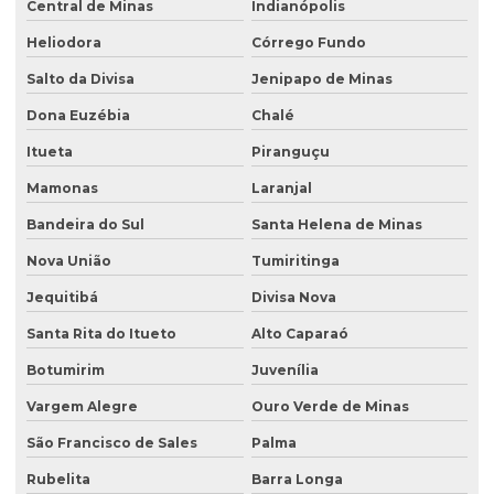
Central de Minas
Indianópolis
Heliodora
Córrego Fundo
Salto da Divisa
Jenipapo de Minas
Dona Euzébia
Chalé
Itueta
Piranguçu
Mamonas
Laranjal
Bandeira do Sul
Santa Helena de Minas
Nova União
Tumiritinga
Jequitibá
Divisa Nova
Santa Rita do Itueto
Alto Caparaó
Botumirim
Juvenília
Vargem Alegre
Ouro Verde de Minas
São Francisco de Sales
Palma
Rubelita
Barra Longa