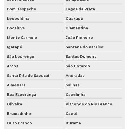
Estudo hidrológico para pontes
Bom Despacho
Lagoa da Prata
Estudo de passivo ambiental
Leopoldina
Guaxupé
Exploração de águas subterrâneas
Bocaiuva
Diamantina
Gerenciamento de efluentes
Monte Carmelo
João Pinheiro
Instalação de tanque de combustível
Igarapé
Santana do Paraíso
Instalação de tanques de combustíveis subterrâneos
São Lourenço
Santos Dumont
Investigação ambiental
Arcos
São Gotardo
Investigação ambiental confirmatória
Santa Rita do Sapucaí
Andradas
Investigação ambiental detalhada
Almenara
Salinas
Boa Esperança
Capelinha
Investigação ambiental preliminar
Oliveira
Visconde do Rio Branco
Investigação confirmatória
Brumadinho
Caeté
Investigação confirmatória de passivo ambiental
Ouro Branco
Iturama
Investigação detalhada de passivo ambiental