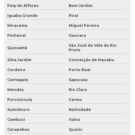
Paty do Alferes
Bom Jardim
Coleta de água industrial
Iguaba Grande
Piraí
Coleta de águas pluviais
Miracema
Miguel Pereira
Coleta de amostra de água para análise microbiológica
Pinheiral
Itaocara
Coleta de amostra de efluentes
São José do Vale do Rio
Quissamã
Preto
Coleta de amostras de água
Silva Jardim
Conceição de Macabu
Coleta de amostras de água e efluentes
Cordeiro
Porto Real
Coleta de efluente para análise
Cantagalo
Sapucaia
Coleta de efluentes industriais
Mendes
Rio Claro
Coleta de efluentes líquidos
Porciúncula
Carmo
Consultoria ambiental
Sumidouro
Natividade
Consultoria ambiental para empresas
Cambuci
Italva
Carapebus
Quatis
Consultoria ambiental e florestal