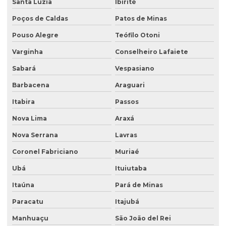
Empresa de análise de solo
Santa Luzia
Ibirité
Poços de Caldas
Patos de Minas
Empresa de análise de solo e sedimento
Pouso Alegre
Teófilo Otoni
Empresa coleta de efluentes
Varginha
Conselheiro Lafaiete
Empresa de ensaio percolação do solo
Sabará
Vespasiano
Empresa de ensaio de permeabilidade do solo
Barbacena
Araguari
Empresa de ensaios de solos
Itabira
Passos
Empresa especialista em sondagens de solo
Nova Lima
Araxá
Empresa especializada em análise de água
Nova Serrana
Lavras
Empresa especializada em consultoria ambiental
Coronel Fabriciano
Muriaé
Empresa que faz análise de água
Ubá
Ituiutaba
Empresa que faz análise de solo
Itaúna
Pará de Minas
Empresa de retirada de tanque subterrâneo
Paracatu
Itajubá
Manhuaçu
São João del Rei
Empresa de retirada de tanques