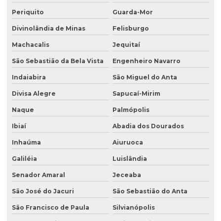
Periquito
Guarda-Mor
Divinolândia de Minas
Felisburgo
Machacalis
Jequitaí
São Sebastião da Bela Vista
Engenheiro Navarro
Indaiabira
São Miguel do Anta
Divisa Alegre
Sapucaí-Mirim
Naque
Palmópolis
Ibiaí
Abadia dos Dourados
Inhaúma
Aiuruoca
Galiléia
Luislândia
Senador Amaral
Jeceaba
São José do Jacuri
São Sebastião do Anta
São Francisco de Paula
Silvianópolis