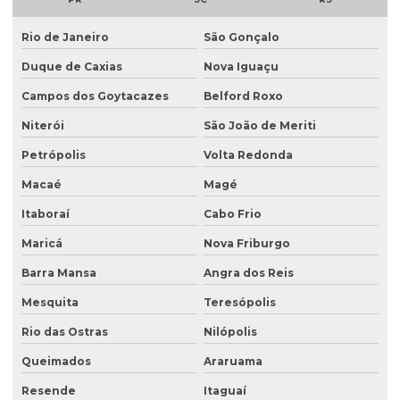
Análise de potabilidade da água
Rio de Janeiro
São Gonçalo
Análise química do solo
Duque de Caxias
Nova Iguaçu
Análise de sólidos em efluentes
Campos dos Goytacazes
Belford Roxo
Análise de solo amostragem
Niterói
São João de Meriti
Petrópolis
Volta Redonda
Análise de solo completa
Macaé
Magé
Análise de solo para construção
Itaboraí
Cabo Frio
Análise de solo contaminado
Maricá
Nova Friburgo
Análise de solo física
Barra Mansa
Angra dos Reis
Análise de solo fósforo
Mesquita
Teresópolis
Análise de solo laboratório
Rio das Ostras
Nilópolis
Análise de solo passivo ambiental
Queimados
Araruama
Análise de solo preço
Resende
Itaguaí