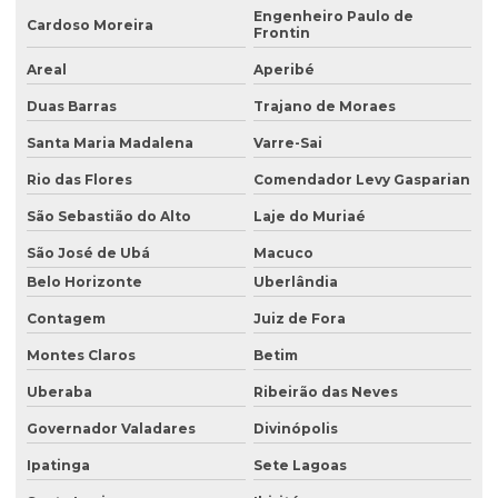
Engenheiro Paulo de
Consultoria ambiental rural
Cardoso Moreira
Frontin
Consultoria ambiental serviços
Areal
Aperibé
Consultoria área ambiental
Duas Barras
Trajano de Moraes
Consultoria e assessoria ambiental
Santa Maria Madalena
Varre-Sai
Rio das Flores
Comendador Levy Gasparian
Consultoria em gestão ambiental
São Sebastião do Alto
Laje do Muriaé
Consultoria inventário florestal
São José de Ubá
Macuco
Consultoria e licenciamento ambiental
Belo Horizonte
Uberlândia
Consultoria de meio ambiente
Contagem
Juiz de Fora
Consultoria técnica ambiental
Montes Claros
Betim
Desativação de tanque de combustível subterrâneo
Uberaba
Ribeirão das Neves
Empresa de análise de água
Governador Valadares
Divinópolis
Empresa de análise granulométrica do solo
Ipatinga
Sete Lagoas