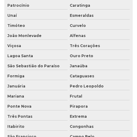
Patrocínio
Caratinga
Empresa de sondagem ambiental
Unaí
Esmeraldas
Empresa sondagem de solo
Timóteo
Curvelo
Empresas de consultoria ambiental
João Monlevade
Alfenas
Empresas de consultoria meio ambiente
Viçosa
Três Corações
Empresas que fazem análise de água
Lagoa Santa
Ouro Preto
Empresas de sondagem
São Sebastião do Paraíso
Janaúba
Ensaio percolação do solo
Formiga
Cataguases
Ensaio triaxial de solos
Januária
Pedro Leopoldo
Escritório de consultoria ambiental
Mariana
Frutal
Estudo hidrogeológico
Ponte Nova
Pirapora
Três Pontas
Extrema
Estudo hidrológico
Itabirito
Congonhas
Estudo hidrológico para outorga
São Francisco
Campo Belo