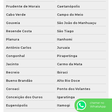
Prudente de Morais
Caetanópolis
Cabo Verde
Campo do Meio
Gouveia
São João do Manhuaçu
Resende Costa
São Tiago
Planura
Itanhomi
Antônio Carlos
Juruaia
Congonhal
Pirapetinga
Jacinto
Carmo da Mata
Recreio
Ibiraci
Bueno Brandão
Alto Rio Doce
Coroaci
Ponto dos Volantes
Conceição dos Ouros
Igaratinga
chamar no
Eugenópolis
Itamogi
WhatsApp