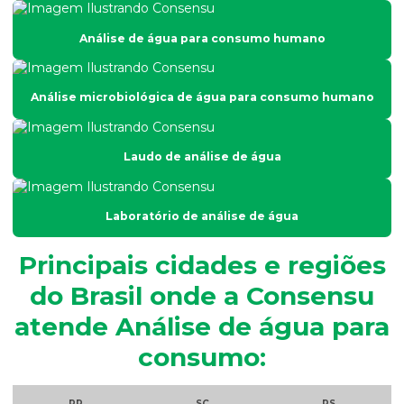
Análise de esgoto
Análise de água para consumo humano
Análise de fertilidade do solo
Análise física do solo
Análise microbiológica de água para consumo humano
Análise físico química e microbiológica de água
Análise de fósforo em efluentes
Laudo de análise de água
Análise de fósforo no solo
Análise de granulometria do solo
Laboratório de análise de água
Análise granulométrica
Principais cidades e regiões
Análise granulométrica do solo
do Brasil onde a Consensu
Análise microbiológica de água
atende Análise de água para
Análise microbiológica de água para consumo humano
consumo:
Análise microbiológica do esgoto
Análise de ph do solo
PR
SC
RS