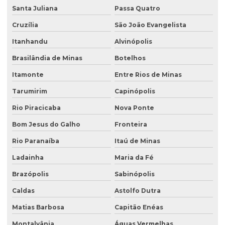
Santa Juliana
Passa Quatro
Retirada de tanques
Cruzília
São João Evangelista
Serviço de consultoria ambiental
Itanhandu
Alvinópolis
Serviço de desativação de tanque subterrâneo
Brasilândia de Minas
Botelhos
Serviço de desativação de tanques
Itamonte
Entre Rios de Minas
Serviço de licenciamento ambiental
Tarumirim
Capinópolis
Serviço de retirada de tanque subterrâneo
Rio Piracicaba
Nova Ponte
Serviço de retirada de tanques
Bom Jesus do Galho
Fronteira
Serviço de sondagem
Rio Paranaíba
Itaú de Minas
Sondagem ambiental
Ladainha
Maria da Fé
Sondagem geofísica
Brazópolis
Sabinópolis
Sondagem geofísica poço artesiano
Caldas
Astolfo Dutra
Matias Barbosa
Capitão Enéas
Sondagem geológica
Montalvânia
Águas Vermelhas