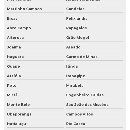
Sondagem geotécnica
Martinho Campos
Candeias
Sondagem de solo para construção
Bicas
Felixlândia
Sondagem de solo para construção civil
Abre Campo
Papagaios
Sondagem de solos e rochas
Alterosa
Grão Mogol
Sondagem de subsolo
Joaíma
Areado
Sondagem de terreno
Itaguara
Carmo de Minas
Sondagem de terreno para construção
Guapé
Itinga
Tampa para poço de monitoramento
Ataléia
Itapagipe
Poté
Mirabela
Miraí
Engenheiro Caldas
Monte Belo
São João das Missões
Ubaporanga
Campos Altos
Itatiaiuçu
Rio Casca