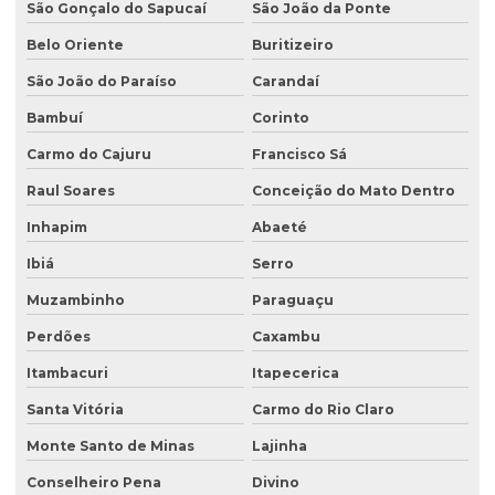
São Gonçalo do Sapucaí
São João da Ponte
Licenciamento ambiental trifásico
Belo Oriente
Buritizeiro
Licenciamento ambiental em unidades de conservação
São João do Paraíso
Carandaí
Licenciamento ambiental urbano
Bambuí
Corinto
Monitoramento de efluentes
Carmo do Cajuru
Francisco Sá
Raul Soares
Conceição do Mato Dentro
Monitoramento de efluentes líquidos
Inhapim
Abaeté
Passivo ambiental investigação detalhada
Ibiá
Serro
Perfuração de poço de monitoramento
Muzambinho
Paraguaçu
Plano de monitoramento de efluentes
Perdões
Caxambu
Plano de recuperação de área degradada
Itambacuri
Itapecerica
Plano de recuperação de área degradada pela mineração
Santa Vitória
Carmo do Rio Claro
Plantas para recuperação de áreas degradadas
Monte Santo de Minas
Lajinha
Poço de monitoramento
Conselheiro Pena
Divino