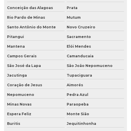
Licenciamento ambiental de fábricas
Conceição das Alagoas
Prata
Licenciamento ambiental de granjas
Rio Pardo de Minas
Mutum
Licenciamento ambiental industrial
Santo Antônio do Monte
Novo Cruzeiro
Licenciamento ambiental para lava jatos
Pitangui
Sacramento
Licenciamento ambiental licença prévia
Mantena
Elói Mendes
Licenciamento ambiental para loteamento
Campos Gerais
Camanducaia
São José da Lapa
São João Nepomuceno
Licenciamento ambiental para loteamento urbano
Jacutinga
Tupaciguara
Licenciamento ambiental para mineração
Coração de Jesus
Aimorés
Licenciamento ambiental para movimentação de terra
Nepomuceno
Pedra Azul
Licenciamento ambiental de oficina mecânica
Minas Novas
Paraopeba
Licenciamento ambiental para postos de combustíveis
Espera Feliz
Monte Sião
Licenciamento ambiental de rodovias
Buritis
Jequitinhonha
Licenciamento ambiental rural