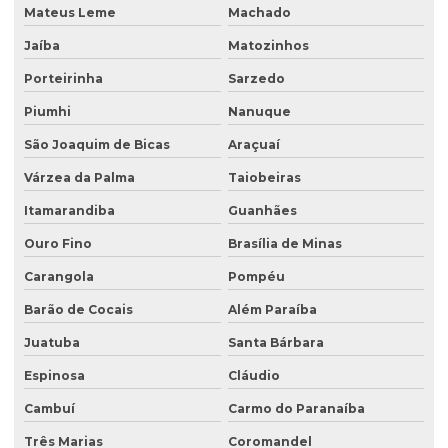
Mateus Leme
Machado
Laboratório de análise de água
Jaíba
Matozinhos
Laboratório de análise de efluentes
Porteirinha
Sarzedo
Laudo de análise de água
Piumhi
Nanuque
Laudo hidrogeológico
São Joaquim de Bicas
Araçuaí
Laudo de passivo ambiental
Várzea da Palma
Taiobeiras
Licenciamento ambiental de aterro sanitário
Itamarandiba
Guanhães
Licenciamento ambiental para atividades agropecuárias
Ouro Fino
Brasília de Minas
Carangola
Pompéu
Licenciamento ambiental de atividades rurais
Barão de Cocais
Além Paraíba
Licenciamento ambiental de barragens
Juatuba
Santa Bárbara
Licenciamento ambiental condomínio residencial
Espinosa
Cláudio
Licenciamento ambiental para construção civil
Cambuí
Carmo do Paranaíba
Licenciamento ambiental para empresas
Três Marias
Coromandel