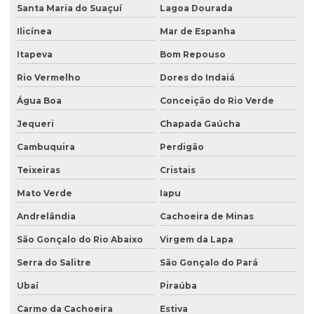
Santa Maria do Suaçuí
Lagoa Dourada
Ilicínea
Mar de Espanha
Itapeva
Bom Repouso
Rio Vermelho
Dores do Indaiá
Água Boa
Conceição do Rio Verde
Jequeri
Chapada Gaúcha
Cambuquira
Perdigão
Teixeiras
Cristais
Mato Verde
Iapu
Andrelândia
Cachoeira de Minas
São Gonçalo do Rio Abaixo
Virgem da Lapa
Serra do Salitre
São Gonçalo do Pará
Ubaí
Piraúba
Carmo da Cachoeira
Estiva