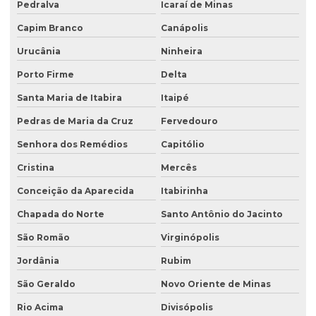
Pedralva
Icaraí de Minas
Capim Branco
Canápolis
Urucânia
Ninheira
Porto Firme
Delta
Santa Maria de Itabira
Itaipé
Pedras de Maria da Cruz
Fervedouro
Senhora dos Remédios
Capitólio
Cristina
Mercês
Conceição da Aparecida
Itabirinha
Chapada do Norte
Santo Antônio do Jacinto
São Romão
Virginópolis
Jordânia
Rubim
São Geraldo
Novo Oriente de Minas
Rio Acima
Divisópolis