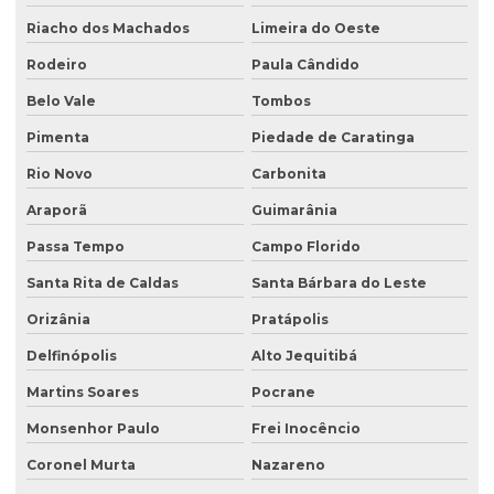
Riacho dos Machados
Limeira do Oeste
Rodeiro
Paula Cândido
Belo Vale
Tombos
Pimenta
Piedade de Caratinga
Rio Novo
Carbonita
Araporã
Guimarânia
Passa Tempo
Campo Florido
Santa Rita de Caldas
Santa Bárbara do Leste
Orizânia
Pratápolis
Delfinópolis
Alto Jequitibá
Martins Soares
Pocrane
Monsenhor Paulo
Frei Inocêncio
Coronel Murta
Nazareno