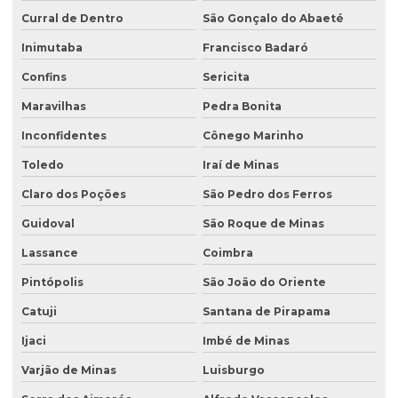
Curral de Dentro
São Gonçalo do Abaeté
Inimutaba
Francisco Badaró
Confins
Sericita
Maravilhas
Pedra Bonita
Inconfidentes
Cônego Marinho
Toledo
Iraí de Minas
Claro dos Poções
São Pedro dos Ferros
Guidoval
São Roque de Minas
Lassance
Coimbra
Pintópolis
São João do Oriente
Catuji
Santana de Pirapama
Ijaci
Imbé de Minas
Varjão de Minas
Luisburgo