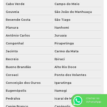
Cabo Verde
Campo do Meio
Gouveia
São João do Manhuaçu
Resende Costa
São Tiago
Planura
Itanhomi
Antônio Carlos
Juruaia
Congonhal
Pirapetinga
Jacinto
Carmo da Mata
Recreio
Ibiraci
Bueno Brandão
Alto Rio Doce
Coroaci
Ponto dos Volantes
Conceição dos Ouros
Igaratinga
Eugenópolis
Itamogi
chamar no
Pedralva
Icaraí de Minas
WhatsApp
Capim Branco
Canápolis