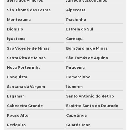
Serra dos Aimorés
Alfredo Vasconcelos
São Thomé das Letras
Alpercata
Montezuma
Riachinho
Dionísio
Estrela do Sul
Iguatama
Careaçu
São Vicente de Minas
Bom Jardim de Minas
Santa Rita de Minas
São Tomás de Aquino
Nova Porteirinha
Piracema
Conquista
Comercinho
Santana da Vargem
Itumirim
Lagamar
Santo Antônio do Retiro
Cabeceira Grande
Espírito Santo do Dourado
Pouso Alto
Capetinga
Periquito
Guarda-Mor