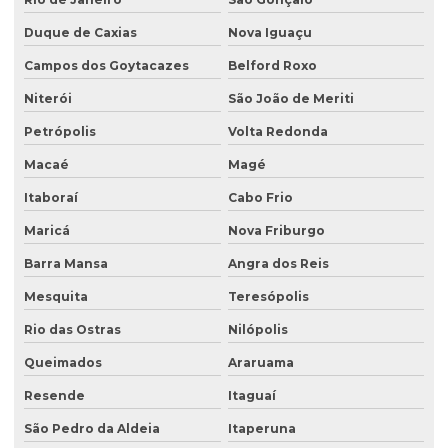
Análise química do solo
Duque de Caxias
Nova Iguaçu
Análise de sólidos em efluentes
Campos dos Goytacazes
Belford Roxo
Análise de solo amostragem
Niterói
São João de Meriti
Petrópolis
Volta Redonda
Análise de solo completa
Macaé
Magé
Análise de solo para construção
Itaboraí
Cabo Frio
Análise de solo contaminado
Maricá
Nova Friburgo
Análise de solo física
Barra Mansa
Angra dos Reis
Análise de solo fósforo
Mesquita
Teresópolis
Análise de solo laboratório
Rio das Ostras
Nilópolis
Análise de solo passivo ambiental
Queimados
Araruama
Análise de solo preço
Resende
Itaguaí
Análise de solo valor
São Pedro da Aldeia
Itaperuna