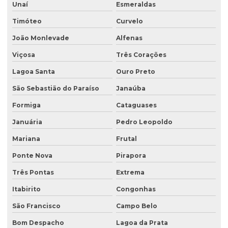
Unaí
Esmeraldas
Empresa sondagem de solo
Timóteo
Curvelo
Empresas de consultoria ambiental
João Monlevade
Alfenas
Empresas de consultoria meio ambiente
Viçosa
Três Corações
Empresas que fazem análise de água
Lagoa Santa
Ouro Preto
Empresas de sondagem
São Sebastião do Paraíso
Janaúba
Ensaio percolação do solo
Formiga
Cataguases
Ensaio triaxial de solos
Januária
Pedro Leopoldo
Escritório de consultoria ambiental
Mariana
Frutal
Estudo hidrogeológico
Ponte Nova
Pirapora
Três Pontas
Extrema
Estudo hidrológico
Itabirito
Congonhas
Estudo hidrológico para outorga
São Francisco
Campo Belo
Estudo hidrológico para pontes
Bom Despacho
Lagoa da Prata