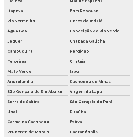
Ilicínea
Mar de Espanha
Itapeva
Bom Repouso
Rio Vermelho
Dores do Indaiá
Água Boa
Conceição do Rio Verde
Jequeri
Chapada Gaúcha
Cambuquira
Perdigão
Teixeiras
Cristais
Mato Verde
Iapu
Andrelândia
Cachoeira de Minas
São Gonçalo do Rio Abaixo
Virgem da Lapa
Serra do Salitre
São Gonçalo do Pará
Ubaí
Piraúba
Carmo da Cachoeira
Estiva
Prudente de Morais
Caetanópolis