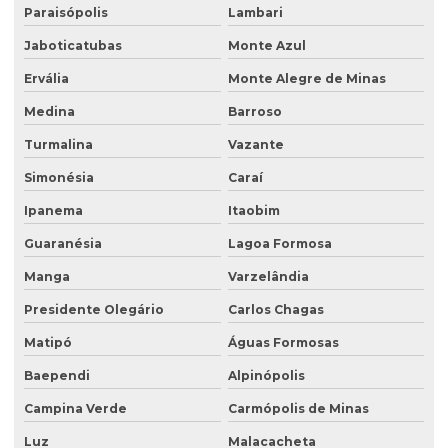
Poço de monitoramento de água subterrânea
Paraisópolis
Lambari
Poço de monitoramento ambiental
Jaboticatubas
Monte Azul
Ervália
Monte Alegre de Minas
Poço de monitoramento de lençol freático
Medina
Barroso
Poço de monitoramento multinível
Turmalina
Vazante
Poço de monitoramento posto de combustível
Simonésia
Caraí
Programa de monitoramento de efluentes líquidos
Ipanema
Itaobim
Projeto recuperação de área degradada
Guaranésia
Lagoa Formosa
Projeto de recuperação de área degradada prad
Manga
Varzelândia
Recuperação ambiental de áreas degradadas
Presidente Olegário
Carlos Chagas
Recuperação de área degradada por garimpo
Matipó
Águas Formosas
Recuperação de área degradada pela agricultura
Baependi
Alpinópolis
Recuperação de área degradada pela mineração
Campina Verde
Carmópolis de Minas
Recuperação de áreas ambientais degradadas
Luz
Malacacheta