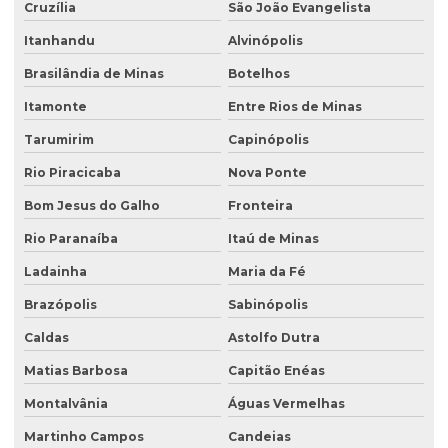
Cruzília
São João Evangelista
Serviço de consultoria ambiental
Itanhandu
Alvinópolis
Serviço de desativação de tanque subterrâneo
Brasilândia de Minas
Botelhos
Serviço de desativação de tanques
Itamonte
Entre Rios de Minas
Serviço de licenciamento ambiental
Tarumirim
Capinópolis
Serviço de retirada de tanque subterrâneo
Rio Piracicaba
Nova Ponte
Serviço de retirada de tanques
Bom Jesus do Galho
Fronteira
Serviço de sondagem
Rio Paranaíba
Itaú de Minas
Sondagem ambiental
Ladainha
Maria da Fé
Sondagem geofísica
Brazópolis
Sabinópolis
Sondagem geofísica poço artesiano
Caldas
Astolfo Dutra
Matias Barbosa
Capitão Enéas
Sondagem geológica
Montalvânia
Águas Vermelhas
Sondagem geotécnica
Martinho Campos
Candeias
Sondagem de solo para construção