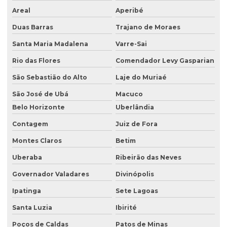
Consultoria ambiental serviços
Areal
Aperibé
Consultoria área ambiental
Duas Barras
Trajano de Moraes
Consultoria e assessoria ambiental
Santa Maria Madalena
Varre-Sai
Rio das Flores
Comendador Levy Gasparian
Consultoria em gestão ambiental
São Sebastião do Alto
Laje do Muriaé
Consultoria inventário florestal
São José de Ubá
Macuco
Consultoria e licenciamento ambiental
Belo Horizonte
Uberlândia
Consultoria de meio ambiente
Contagem
Juiz de Fora
Consultoria técnica ambiental
Montes Claros
Betim
Desativação de tanque de combustível subterrâneo
Uberaba
Ribeirão das Neves
Empresa de análise de água
Governador Valadares
Divinópolis
Empresa de análise granulométrica do solo
Ipatinga
Sete Lagoas
Empresa de análise de solo
Santa Luzia
Ibirité
Poços de Caldas
Patos de Minas
Empresa de análise de solo e sedimento