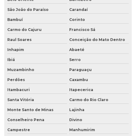
Licenciamento ambiental em unidades de conservação
São João do Paraíso
Carandaí
Licenciamento ambiental urbano
Bambuí
Corinto
Monitoramento de efluentes
Carmo do Cajuru
Francisco Sá
Raul Soares
Conceição do Mato Dentro
Monitoramento de efluentes líquidos
Inhapim
Abaeté
Passivo ambiental investigação detalhada
Ibiá
Serro
Perfuração de poço de monitoramento
Muzambinho
Paraguaçu
Plano de monitoramento de efluentes
Perdões
Caxambu
Plano de recuperação de área degradada
Itambacuri
Itapecerica
Plano de recuperação de área degradada pela mineração
Santa Vitória
Carmo do Rio Claro
Plantas para recuperação de áreas degradadas
Monte Santo de Minas
Lajinha
Poço de monitoramento
Conselheiro Pena
Divino
Poço de monitoramento afogado
Campestre
Manhumirim