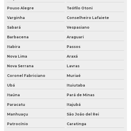
Pouso Alegre
Teófilo Otoni
Empresa coleta de efluentes
Varginha
Conselheiro Lafaiete
Empresa de ensaio percolação do solo
Sabará
Vespasiano
Empresa de ensaio de permeabilidade do solo
Barbacena
Araguari
Empresa de ensaios de solos
Itabira
Passos
Empresa especialista em sondagens de solo
Nova Lima
Araxá
Empresa especializada em análise de água
Nova Serrana
Lavras
Empresa especializada em consultoria ambiental
Coronel Fabriciano
Muriaé
Empresa que faz análise de água
Ubá
Ituiutaba
Empresa que faz análise de solo
Itaúna
Pará de Minas
Empresa de retirada de tanque subterrâneo
Paracatu
Itajubá
Manhuaçu
São João del Rei
Empresa de retirada de tanques
Patrocínio
Caratinga
Empresa de sondagem ambiental