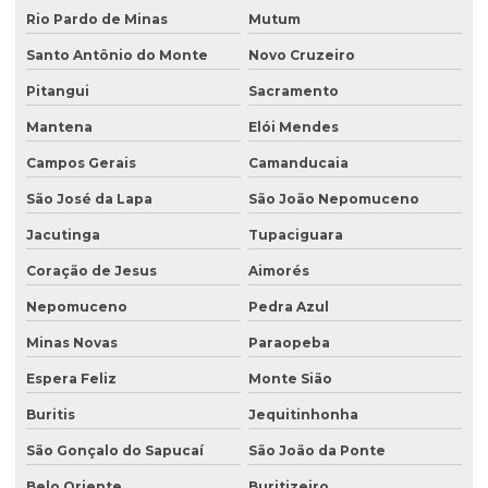
Licenciamento ambiental de granjas
Rio Pardo de Minas
Mutum
Licenciamento ambiental industrial
Santo Antônio do Monte
Novo Cruzeiro
Licenciamento ambiental para lava jatos
Pitangui
Sacramento
Licenciamento ambiental licença prévia
Mantena
Elói Mendes
Licenciamento ambiental para loteamento
Campos Gerais
Camanducaia
São José da Lapa
São João Nepomuceno
Licenciamento ambiental para loteamento urbano
Jacutinga
Tupaciguara
Licenciamento ambiental para mineração
Coração de Jesus
Aimorés
Licenciamento ambiental para movimentação de terra
Nepomuceno
Pedra Azul
Licenciamento ambiental de oficina mecânica
Minas Novas
Paraopeba
Licenciamento ambiental para postos de combustíveis
Espera Feliz
Monte Sião
Licenciamento ambiental de rodovias
Buritis
Jequitinhonha
Licenciamento ambiental rural
São Gonçalo do Sapucaí
São João da Ponte
Licenciamento ambiental trifásico
Belo Oriente
Buritizeiro