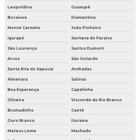
Estudo de passivo ambiental
Leopoldina
Guaxupé
Exploração de águas subterrâneas
Bocaiuva
Diamantina
Gerenciamento de efluentes
Monte Carmelo
João Pinheiro
Instalação de tanque de combustível
Igarapé
Santana do Paraíso
Instalação de tanques de combustíveis subterrâneos
São Lourenço
Santos Dumont
Investigação ambiental
Arcos
São Gotardo
Investigação ambiental confirmatória
Santa Rita do Sapucaí
Andradas
Investigação ambiental detalhada
Almenara
Salinas
Boa Esperança
Capelinha
Investigação ambiental preliminar
Oliveira
Visconde do Rio Branco
Investigação confirmatória
Brumadinho
Caeté
Investigação confirmatória de passivo ambiental
Ouro Branco
Iturama
Investigação detalhada de passivo ambiental
Mateus Leme
Machado
Laboratório de análise de água