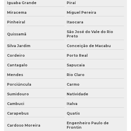
Iguaba Grande
Piraí
Coleta de águas pluviais
Miracema
Miguel Pereira
Coleta de amostra de água para análise microbiológica
Pinheiral
Itaocara
Coleta de amostra de efluentes
São José do Vale do Rio
Quissamã
Preto
Coleta de amostras de água
Silva Jardim
Conceição de Macabu
Coleta de amostras de água e efluentes
Cordeiro
Porto Real
Coleta de efluente para análise
Cantagalo
Sapucaia
Coleta de efluentes industriais
Mendes
Rio Claro
Coleta de efluentes líquidos
Porciúncula
Carmo
Consultoria ambiental
Sumidouro
Natividade
Consultoria ambiental para empresas
Cambuci
Italva
Carapebus
Quatis
Consultoria ambiental e florestal
Engenheiro Paulo de
Consultoria ambiental rural
Cardoso Moreira
Frontin