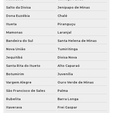
Salto da Divisa
Jenipapo de Minas
Dona Euzébia
Chalé
Itueta
Piranguçu
Mamonas
Laranjal
Bandeira do Sul
Santa Helena de Minas
Nova União
Tumiritinga
Jequitibá
Divisa Nova
Santa Rita do Itueto
Alto Caparaó
Botumirim
Juvenília
Vargem Alegre
Ouro Verde de Minas
São Francisco de Sales
Palma
Rubelita
Barra Longa
Itaverava
Frei Gaspar