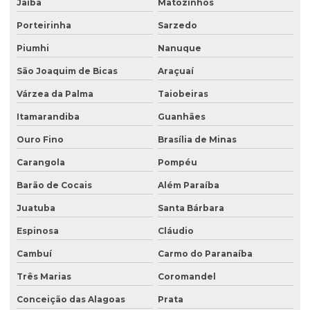
Jaíba
Matozinhos
Laboratório de análise de efluentes
Porteirinha
Sarzedo
Laudo de análise de água
Piumhi
Nanuque
Laudo hidrogeológico
São Joaquim de Bicas
Araçuaí
Laudo de passivo ambiental
Várzea da Palma
Taiobeiras
Licenciamento ambiental de aterro sanitário
Itamarandiba
Guanhães
Licenciamento ambiental para atividades agropecuárias
Ouro Fino
Brasília de Minas
Carangola
Pompéu
Licenciamento ambiental de atividades rurais
Barão de Cocais
Além Paraíba
Licenciamento ambiental de barragens
Juatuba
Santa Bárbara
Licenciamento ambiental condomínio residencial
Espinosa
Cláudio
Licenciamento ambiental para construção civil
Cambuí
Carmo do Paranaíba
Licenciamento ambiental para empresas
Três Marias
Coromandel
Licenciamento ambiental de fábricas
Conceição das Alagoas
Prata