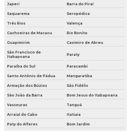
Avaliação ambiental preliminar
Japeri
Barra do Piraí
Avaliação ambiental de terrenos com potencial de contaminação
Saquarema
Seropédica
Três Rios
Valença
Avaliação de área de risco ambiental e sanitária
Cachoeiras de Macacu
Rio Bonito
Avaliação de áreas contaminadas
Guapimirim
Casimiro de Abreu
Avaliação de efluentes industriais
São Francisco de
Paraty
Avaliação de passivo ambiental
Itabapoana
Avaliação preliminar de áreas contaminadas
Paraíba do Sul
Paracambi
Santo Antônio de Pádua
Mangaratiba
Avaliação preliminar de passivo ambiental
Armação dos Búzios
São Fidélis
Coleta de água
São João da Barra
Bom Jesus do Itabapoana
Coleta de água para análise
Vassouras
Tanguá
Coleta de água para análise físico química
Arraial do Cabo
Itatiaia
Coleta de água para análise microbiológica
Paty do Alferes
Bom Jardim
Coleta de água industrial