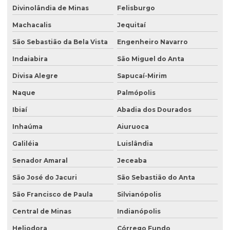
Divinolândia de Minas
Felisburgo
Machacalis
Jequitaí
São Sebastião da Bela Vista
Engenheiro Navarro
Indaiabira
São Miguel do Anta
Divisa Alegre
Sapucaí-Mirim
Naque
Palmópolis
Ibiaí
Abadia dos Dourados
Inhaúma
Aiuruoca
Galiléia
Luislândia
Senador Amaral
Jeceaba
São José do Jacuri
São Sebastião do Anta
São Francisco de Paula
Silvianópolis
Central de Minas
Indianópolis
Heliodora
Córrego Fundo