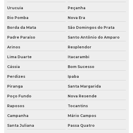
Urucuia
Peçanha
Recuperação de áreas ambientalmente degradadas
Rio Pomba
Nova Era
Recuperação de áreas degradadas e conservação do solo
Borda da Mata
São Domingos do Prata
Recuperação de áreas degradadas e passivos ambientais
Padre Paraíso
Santo Antônio do Amparo
Recuperação de áreas degradadas por regeneração natural
Arinos
Resplendor
Recuperação de áreas degradadas com sistemas agroflorestais
Lima Duarte
Itacarambi
Recuperação de áreas desmatadas
Cássia
Bom Sucesso
Recuperação natural de áreas degradadas
Perdizes
Ipaba
Reflorestamento recuperação de áreas degradadas
Piranga
Santa Margarida
Relatório de investigação de passivo ambiental
Poço Fundo
Nova Resende
Retirada de tanque de combustível subterrâneo
Raposos
Tocantins
Retirada de tanque subterrâneo
Campanha
Mário Campos
Santa Juliana
Passa Quatro
Retirada de tanques