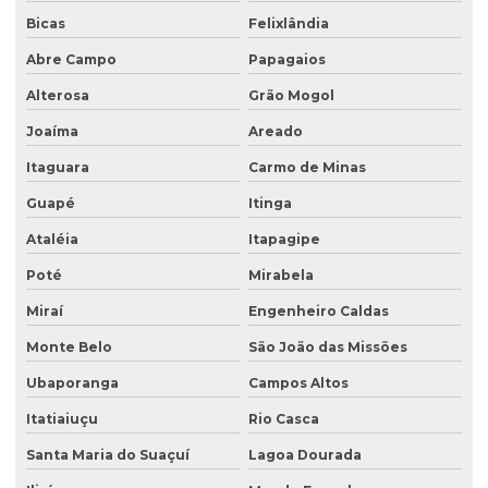
Bicas
Felixlândia
Sondagem de solo para construção civil
Abre Campo
Papagaios
Sondagem de solos e rochas
Alterosa
Grão Mogol
Sondagem de subsolo
Joaíma
Areado
Sondagem de terreno
Itaguara
Carmo de Minas
Sondagem de terreno para construção
Guapé
Itinga
Tampa para poço de monitoramento
Ataléia
Itapagipe
Poté
Mirabela
Miraí
Engenheiro Caldas
Monte Belo
São João das Missões
Ubaporanga
Campos Altos
Itatiaiuçu
Rio Casca
Santa Maria do Suaçuí
Lagoa Dourada