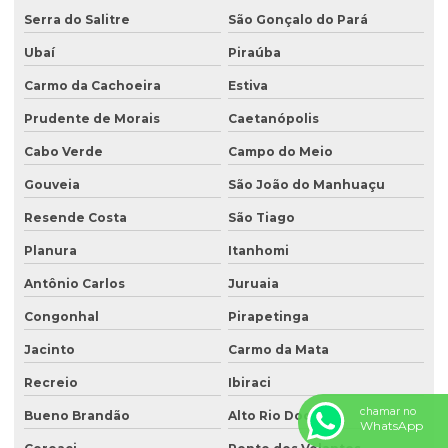
Serra do Salitre
São Gonçalo do Pará
Ubaí
Piraúba
Carmo da Cachoeira
Estiva
Prudente de Morais
Caetanópolis
Cabo Verde
Campo do Meio
Gouveia
São João do Manhuaçu
Resende Costa
São Tiago
Planura
Itanhomi
Antônio Carlos
Juruaia
Congonhal
Pirapetinga
Jacinto
Carmo da Mata
Recreio
Ibiraci
chamar no
Bueno Brandão
Alto Rio Doce
WhatsApp