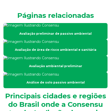
Análise de efluentes industriais
Páginas relacionadas
Análise de efluentes líquidos
Análise de esgoto
Avaliação preliminar de passivo ambiental
Análise de fertilidade do solo
Análise física do solo
Avaliação de área de risco ambiental e sanitária
Análise físico química e microbiológica de água
Análise de fósforo em efluentes
Avaliação ambiental preliminar
Análise de fósforo no solo
Análise de granulometria do solo
Análise de solo passivo ambiental
Análise granulométrica
Principais cidades e regiões
Análise granulométrica do solo
do Brasil onde a Consensu
Análise microbiológica de água