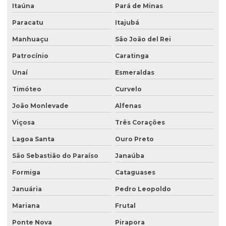
Empresa que faz análise de solo
Itaúna
Pará de Minas
Empresa de retirada de tanque subterrâneo
Paracatu
Itajubá
Manhuaçu
São João del Rei
Empresa de retirada de tanques
Patrocínio
Caratinga
Empresa de sondagem ambiental
Unaí
Esmeraldas
Empresa sondagem de solo
Timóteo
Curvelo
Empresas de consultoria ambiental
João Monlevade
Alfenas
Empresas de consultoria meio ambiente
Viçosa
Três Corações
Empresas que fazem análise de água
Lagoa Santa
Ouro Preto
Empresas de sondagem
São Sebastião do Paraíso
Janaúba
Ensaio percolação do solo
Formiga
Cataguases
Ensaio triaxial de solos
Januária
Pedro Leopoldo
Escritório de consultoria ambiental
Mariana
Frutal
Estudo hidrogeológico
Ponte Nova
Pirapora