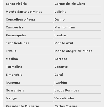
Plano de recuperação de área degradada pela mineração
Santa Vitória
Carmo do Rio Claro
Plantas para recuperação de áreas degradadas
Monte Santo de Minas
Lajinha
Poço de monitoramento
Conselheiro Pena
Divino
Poço de monitoramento afogado
Campestre
Manhumirim
Poço de monitoramento de água subterrânea
Paraisópolis
Lambari
Poço de monitoramento ambiental
Jaboticatubas
Monte Azul
Ervália
Monte Alegre de Minas
Poço de monitoramento de lençol freático
Medina
Barroso
Poço de monitoramento multinível
Turmalina
Vazante
Poço de monitoramento posto de combustível
Simonésia
Caraí
Programa de monitoramento de efluentes líquidos
Ipanema
Itaobim
Projeto recuperação de área degradada
Guaranésia
Lagoa Formosa
Projeto de recuperação de área degradada prad
Manga
Varzelândia
Recuperação ambiental de áreas degradadas
Presidente Olegário
Carlos Chagas