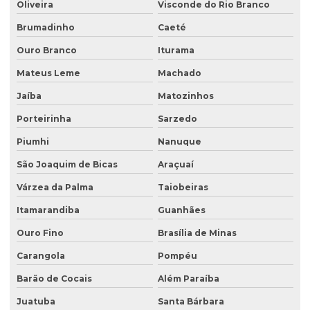
Oliveira
Visconde do Rio Branco
Investigação confirmatória
Brumadinho
Caeté
Investigação confirmatória de passivo ambiental
Ouro Branco
Iturama
Investigação detalhada de passivo ambiental
Mateus Leme
Machado
Laboratório de análise de água
Jaíba
Matozinhos
Laboratório de análise de efluentes
Porteirinha
Sarzedo
Laudo de análise de água
Piumhi
Nanuque
Laudo hidrogeológico
São Joaquim de Bicas
Araçuaí
Laudo de passivo ambiental
Várzea da Palma
Taiobeiras
Licenciamento ambiental de aterro sanitário
Itamarandiba
Guanhães
Licenciamento ambiental para atividades agropecuárias
Ouro Fino
Brasília de Minas
Carangola
Pompéu
Licenciamento ambiental de atividades rurais
Barão de Cocais
Além Paraíba
Licenciamento ambiental de barragens
Juatuba
Santa Bárbara
Licenciamento ambiental condomínio residencial