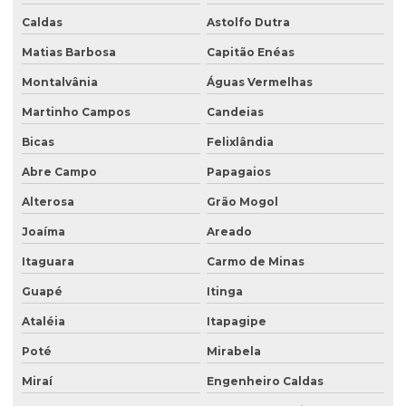
Sondagem geofísica poço artesiano
Caldas
Astolfo Dutra
Matias Barbosa
Capitão Enéas
Sondagem geológica
Montalvânia
Águas Vermelhas
Sondagem geotécnica
Martinho Campos
Candeias
Sondagem de solo para construção
Bicas
Felixlândia
Sondagem de solo para construção civil
Abre Campo
Papagaios
Sondagem de solos e rochas
Alterosa
Grão Mogol
Sondagem de subsolo
Joaíma
Areado
Sondagem de terreno
Itaguara
Carmo de Minas
Sondagem de terreno para construção
Guapé
Itinga
Tampa para poço de monitoramento
Ataléia
Itapagipe
Poté
Mirabela
Miraí
Engenheiro Caldas