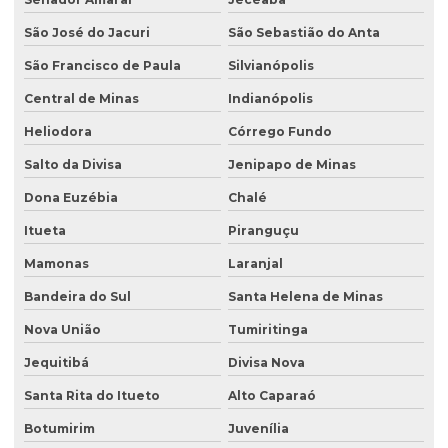
São José do Jacuri
São Sebastião do Anta
São Francisco de Paula
Silvianópolis
Central de Minas
Indianópolis
Heliodora
Córrego Fundo
Salto da Divisa
Jenipapo de Minas
Dona Euzébia
Chalé
Itueta
Piranguçu
Mamonas
Laranjal
Bandeira do Sul
Santa Helena de Minas
Nova União
Tumiritinga
Jequitibá
Divisa Nova
Santa Rita do Itueto
Alto Caparaó
Botumirim
Juvenília