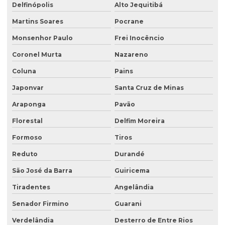
Delfinópolis
Alto Jequitibá
Martins Soares
Pocrane
Monsenhor Paulo
Frei Inocêncio
Coronel Murta
Nazareno
Coluna
Pains
Japonvar
Santa Cruz de Minas
Araponga
Pavão
Florestal
Delfim Moreira
Formoso
Tiros
Reduto
Durandé
São José da Barra
Guiricema
Tiradentes
Angelândia
Senador Firmino
Guarani
Verdelândia
Desterro de Entre Rios