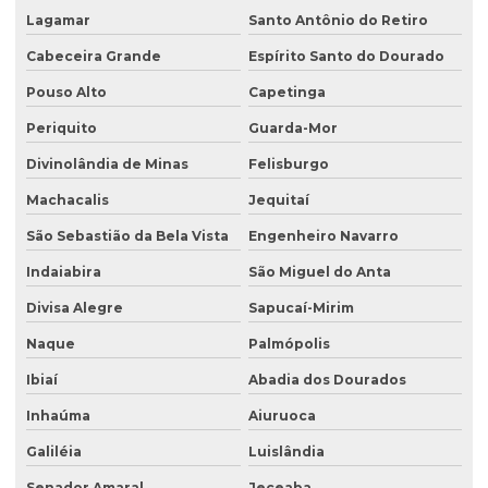
Lagamar
Santo Antônio do Retiro
Cabeceira Grande
Espírito Santo do Dourado
Pouso Alto
Capetinga
Periquito
Guarda-Mor
Divinolândia de Minas
Felisburgo
Machacalis
Jequitaí
São Sebastião da Bela Vista
Engenheiro Navarro
Indaiabira
São Miguel do Anta
Divisa Alegre
Sapucaí-Mirim
Naque
Palmópolis
Ibiaí
Abadia dos Dourados
Inhaúma
Aiuruoca
Galiléia
Luislândia
Senador Amaral
Jeceaba