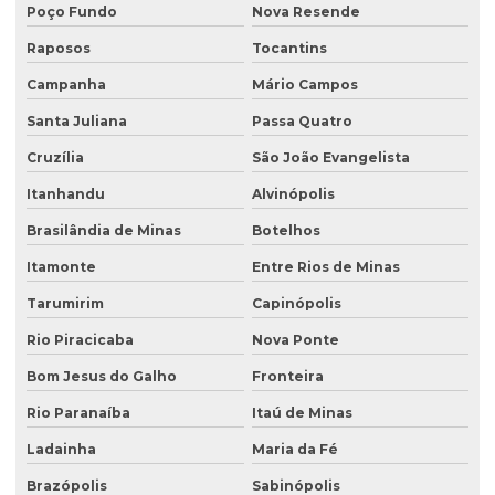
Relatório de investigação de passivo ambiental
Poço Fundo
Nova Resende
Retirada de tanque de combustível subterrâneo
Raposos
Tocantins
Retirada de tanque subterrâneo
Campanha
Mário Campos
Santa Juliana
Passa Quatro
Retirada de tanques
Cruzília
São João Evangelista
Serviço de consultoria ambiental
Itanhandu
Alvinópolis
Serviço de desativação de tanque subterrâneo
Brasilândia de Minas
Botelhos
Serviço de desativação de tanques
Itamonte
Entre Rios de Minas
Serviço de licenciamento ambiental
Tarumirim
Capinópolis
Serviço de retirada de tanque subterrâneo
Rio Piracicaba
Nova Ponte
Serviço de retirada de tanques
Bom Jesus do Galho
Fronteira
Serviço de sondagem
Rio Paranaíba
Itaú de Minas
Sondagem ambiental
Ladainha
Maria da Fé
Sondagem geofísica
Brazópolis
Sabinópolis