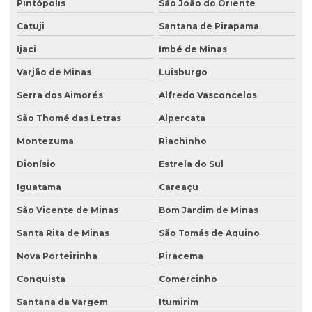
Pintópolis
São João do Oriente
Catuji
Santana de Pirapama
Ijaci
Imbé de Minas
Varjão de Minas
Luisburgo
Serra dos Aimorés
Alfredo Vasconcelos
São Thomé das Letras
Alpercata
Montezuma
Riachinho
Dionísio
Estrela do Sul
Iguatama
Careaçu
São Vicente de Minas
Bom Jardim de Minas
Santa Rita de Minas
São Tomás de Aquino
Nova Porteirinha
Piracema
Conquista
Comercinho
Santana da Vargem
Itumirim