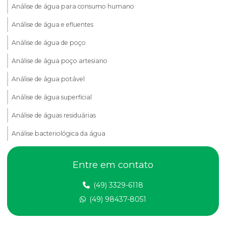
Análise de água para consumo humano
Análise de água e efluentes
Análise de água de poço
Análise de água poço artesiano
Análise de água potável
Análise de água superficial
Análise de águas residuárias
Análise bacteriológica da água
Análise de compactação do solo
Entre em contato
Análise de dbo em efluentes
(49) 3329-6118
Análise de dqo em efluente
(49) 98437-8051
Análise de efluentes
Análise de efluentes empresa