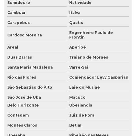
Consultoria ambiental
Sumidouro
Natividade
Consultoria ambiental para empresas
Cambuci
Italva
Carapebus
Quatis
Consultoria ambiental e florestal
Engenheiro Paulo de
Consultoria ambiental rural
Cardoso Moreira
Frontin
Consultoria ambiental serviços
Areal
Aperibé
Consultoria área ambiental
Duas Barras
Trajano de Moraes
Consultoria e assessoria ambiental
Santa Maria Madalena
Varre-Sai
Rio das Flores
Comendador Levy Gasparian
Consultoria em gestão ambiental
São Sebastião do Alto
Laje do Muriaé
Consultoria inventário florestal
São José de Ubá
Macuco
Consultoria e licenciamento ambiental
Belo Horizonte
Uberlândia
Consultoria de meio ambiente
Contagem
Juiz de Fora
Consultoria técnica ambiental
Montes Claros
Betim
Desativação de tanque de combustível subterrâneo
Uberaba
Ribeirão das Neves