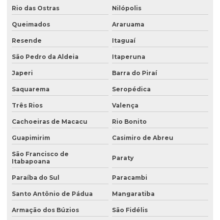
Análise de solo laboratório
Rio das Ostras
Nilópolis
Análise de solo passivo ambiental
Queimados
Araruama
Análise de solo preço
Resende
Itaguaí
Análise de solo valor
São Pedro da Aldeia
Itaperuna
Avaliação ambiental preliminar
Japeri
Barra do Piraí
Avaliação ambiental de terrenos com potencial de contaminação
Saquarema
Seropédica
Três Rios
Valença
Avaliação de área de risco ambiental e sanitária
Cachoeiras de Macacu
Rio Bonito
Avaliação de áreas contaminadas
Guapimirim
Casimiro de Abreu
Avaliação de efluentes industriais
São Francisco de
Paraty
Avaliação de passivo ambiental
Itabapoana
Avaliação preliminar de áreas contaminadas
Paraíba do Sul
Paracambi
Santo Antônio de Pádua
Mangaratiba
Avaliação preliminar de passivo ambiental
Armação dos Búzios
São Fidélis
Coleta de água