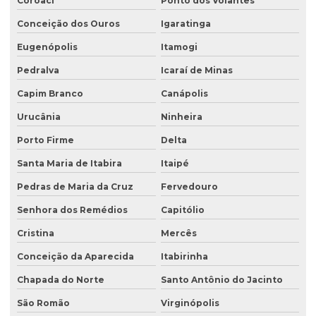
Coroaci
Ponto dos Volantes
Conceição dos Ouros
Igaratinga
Eugenópolis
Itamogi
Pedralva
Icaraí de Minas
Capim Branco
Canápolis
Urucânia
Ninheira
Porto Firme
Delta
Santa Maria de Itabira
Itaipé
Pedras de Maria da Cruz
Fervedouro
Senhora dos Remédios
Capitólio
Cristina
Mercês
Conceição da Aparecida
Itabirinha
Chapada do Norte
Santo Antônio do Jacinto
São Romão
Virginópolis