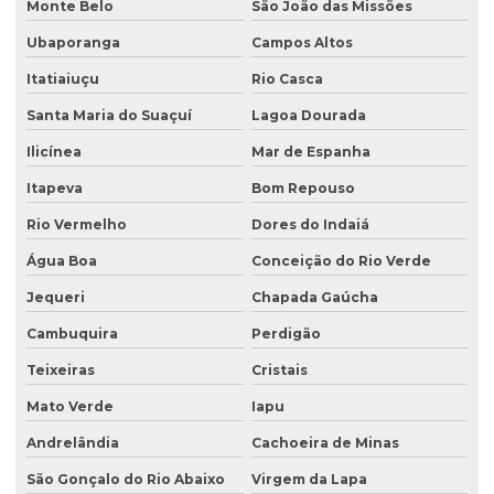
Monte Belo
São João das Missões
Ubaporanga
Campos Altos
Itatiaiuçu
Rio Casca
Santa Maria do Suaçuí
Lagoa Dourada
Ilicínea
Mar de Espanha
Itapeva
Bom Repouso
Rio Vermelho
Dores do Indaiá
Água Boa
Conceição do Rio Verde
Jequeri
Chapada Gaúcha
Cambuquira
Perdigão
Teixeiras
Cristais
Mato Verde
Iapu
Andrelândia
Cachoeira de Minas
São Gonçalo do Rio Abaixo
Virgem da Lapa