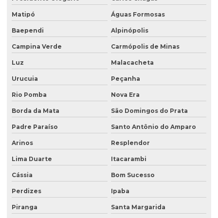
Recuperação de área degradada por garimpo
Matipó
Águas Formosas
Recuperação de área degradada pela agricultura
Baependi
Alpinópolis
Recuperação de área degradada pela mineração
Campina Verde
Carmópolis de Minas
Recuperação de áreas ambientais degradadas
Luz
Malacacheta
Urucuia
Peçanha
Recuperação de áreas ambientalmente degradadas
Rio Pomba
Nova Era
Recuperação de áreas degradadas e conservação do solo
Borda da Mata
São Domingos do Prata
Recuperação de áreas degradadas e passivos ambientais
Padre Paraíso
Santo Antônio do Amparo
Recuperação de áreas degradadas por regeneração natural
Arinos
Resplendor
Recuperação de áreas degradadas com sistemas agroflorestais
Lima Duarte
Itacarambi
Recuperação de áreas desmatadas
Cássia
Bom Sucesso
Recuperação natural de áreas degradadas
Perdizes
Ipaba
Reflorestamento recuperação de áreas degradadas
Piranga
Santa Margarida