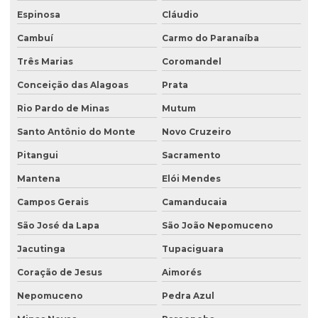
Espinosa
Cláudio
Licenciamento ambiental para construção civil
Cambuí
Carmo do Paranaíba
Licenciamento ambiental para empresas
Três Marias
Coromandel
Licenciamento ambiental de fábricas
Conceição das Alagoas
Prata
Licenciamento ambiental de granjas
Rio Pardo de Minas
Mutum
Licenciamento ambiental industrial
Santo Antônio do Monte
Novo Cruzeiro
Licenciamento ambiental para lava jatos
Pitangui
Sacramento
Licenciamento ambiental licença prévia
Mantena
Elói Mendes
Licenciamento ambiental para loteamento
Campos Gerais
Camanducaia
São José da Lapa
São João Nepomuceno
Licenciamento ambiental para loteamento urbano
Jacutinga
Tupaciguara
Licenciamento ambiental para mineração
Coração de Jesus
Aimorés
Licenciamento ambiental para movimentação de terra
Nepomuceno
Pedra Azul
Licenciamento ambiental de oficina mecânica