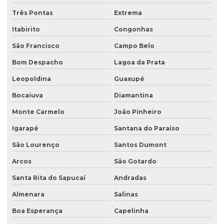
Três Pontas
Extrema
Estudo hidrológico
Itabirito
Congonhas
Estudo hidrológico para outorga
São Francisco
Campo Belo
Estudo hidrológico para pontes
Bom Despacho
Lagoa da Prata
Estudo de passivo ambiental
Leopoldina
Guaxupé
Exploração de águas subterrâneas
Bocaiuva
Diamantina
Gerenciamento de efluentes
Monte Carmelo
João Pinheiro
Instalação de tanque de combustível
Igarapé
Santana do Paraíso
Instalação de tanques de combustíveis subterrâneos
São Lourenço
Santos Dumont
Investigação ambiental
Arcos
São Gotardo
Investigação ambiental confirmatória
Santa Rita do Sapucaí
Andradas
Investigação ambiental detalhada
Almenara
Salinas
Boa Esperança
Capelinha
Investigação ambiental preliminar