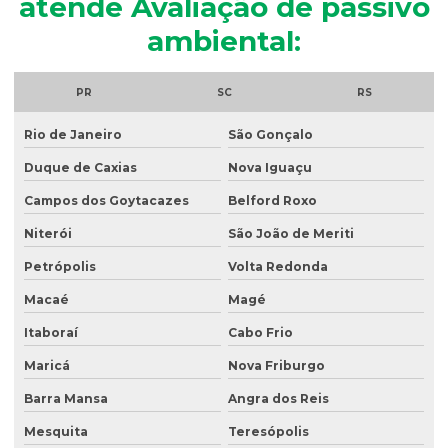
atende Avaliação de passivo
Análise microbiológica de água para consumo humano
ambiental:
Análise microbiológica do esgoto
Análise de ph do solo
PR
SC
RS
Análise de potabilidade da água
Rio de Janeiro
São Gonçalo
Análise química do solo
Duque de Caxias
Nova Iguaçu
Análise de sólidos em efluentes
Campos dos Goytacazes
Belford Roxo
Análise de solo amostragem
Niterói
São João de Meriti
Petrópolis
Volta Redonda
Análise de solo completa
Macaé
Magé
Análise de solo para construção
Itaboraí
Cabo Frio
Análise de solo contaminado
Maricá
Nova Friburgo
Análise de solo física
Barra Mansa
Angra dos Reis
Análise de solo fósforo
Mesquita
Teresópolis