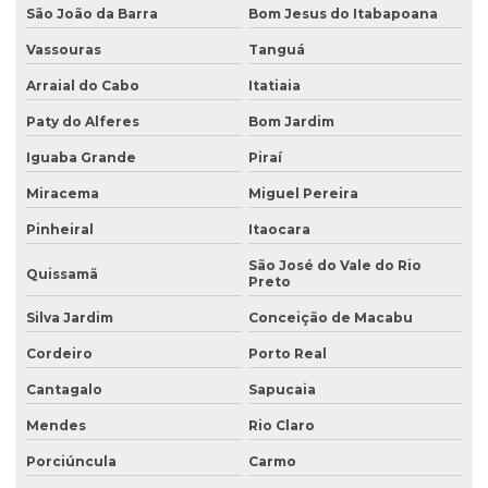
São João da Barra
Bom Jesus do Itabapoana
Coleta de água para análise
Vassouras
Tanguá
Coleta de água para análise físico química
Arraial do Cabo
Itatiaia
Coleta de água para análise microbiológica
Paty do Alferes
Bom Jardim
Coleta de água industrial
Iguaba Grande
Piraí
Coleta de águas pluviais
Miracema
Miguel Pereira
Coleta de amostra de água para análise microbiológica
Pinheiral
Itaocara
Coleta de amostra de efluentes
São José do Vale do Rio
Quissamã
Preto
Coleta de amostras de água
Silva Jardim
Conceição de Macabu
Coleta de amostras de água e efluentes
Cordeiro
Porto Real
Coleta de efluente para análise
Cantagalo
Sapucaia
Coleta de efluentes industriais
Mendes
Rio Claro
Coleta de efluentes líquidos
Porciúncula
Carmo