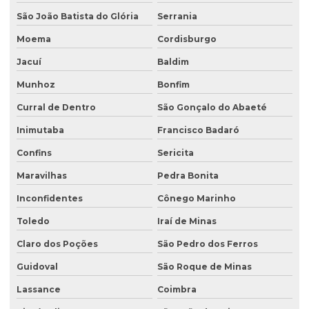
São João Batista do Glória
Serrania
Moema
Cordisburgo
Jacuí
Baldim
Munhoz
Bonfim
Curral de Dentro
São Gonçalo do Abaeté
Inimutaba
Francisco Badaró
Confins
Sericita
Maravilhas
Pedra Bonita
Inconfidentes
Cônego Marinho
Toledo
Iraí de Minas
Claro dos Poções
São Pedro dos Ferros
Guidoval
São Roque de Minas
Lassance
Coimbra