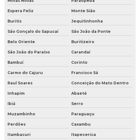
Minas Novas
Paraopeba
Licenciamento ambiental para postos de combustíveis
Espera Feliz
Monte Sião
Licenciamento ambiental de rodovias
Buritis
Jequitinhonha
Licenciamento ambiental rural
São Gonçalo do Sapucaí
São João da Ponte
Licenciamento ambiental trifásico
Belo Oriente
Buritizeiro
Licenciamento ambiental em unidades de conservação
São João do Paraíso
Carandaí
Licenciamento ambiental urbano
Bambuí
Corinto
Monitoramento de efluentes
Carmo do Cajuru
Francisco Sá
Raul Soares
Conceição do Mato Dentro
Monitoramento de efluentes líquidos
Inhapim
Abaeté
Passivo ambiental investigação detalhada
Ibiá
Serro
Perfuração de poço de monitoramento
Muzambinho
Paraguaçu
Plano de monitoramento de efluentes
Perdões
Caxambu
Plano de recuperação de área degradada
Itambacuri
Itapecerica