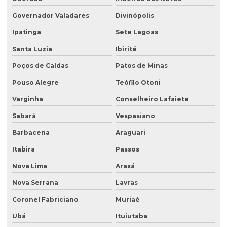
Empresa de análise de água
Governador Valadares
Divinópolis
Empresa de análise granulométrica do solo
Ipatinga
Sete Lagoas
Empresa de análise de solo
Santa Luzia
Ibirité
Poços de Caldas
Patos de Minas
Empresa de análise de solo e sedimento
Pouso Alegre
Teófilo Otoni
Empresa coleta de efluentes
Varginha
Conselheiro Lafaiete
Empresa de ensaio percolação do solo
Sabará
Vespasiano
Empresa de ensaio de permeabilidade do solo
Barbacena
Araguari
Empresa de ensaios de solos
Itabira
Passos
Empresa especialista em sondagens de solo
Nova Lima
Araxá
Empresa especializada em análise de água
Nova Serrana
Lavras
Empresa especializada em consultoria ambiental
Coronel Fabriciano
Muriaé
Empresa que faz análise de água
Ubá
Ituiutaba