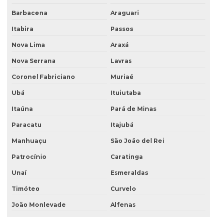
Empresa de ensaio de permeabilidade do solo
Barbacena
Araguari
Empresa de ensaios de solos
Itabira
Passos
Empresa especialista em sondagens de solo
Nova Lima
Araxá
Empresa especializada em análise de água
Nova Serrana
Lavras
Empresa especializada em consultoria ambiental
Coronel Fabriciano
Muriaé
Empresa que faz análise de água
Ubá
Ituiutaba
Empresa que faz análise de solo
Itaúna
Pará de Minas
Empresa de retirada de tanque subterrâneo
Paracatu
Itajubá
Manhuaçu
São João del Rei
Empresa de retirada de tanques
Patrocínio
Caratinga
Empresa de sondagem ambiental
Unaí
Esmeraldas
Empresa sondagem de solo
Timóteo
Curvelo
Empresas de consultoria ambiental
João Monlevade
Alfenas
Empresas de consultoria meio ambiente