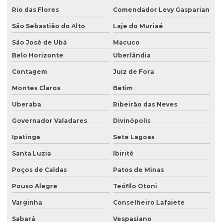
Rio das Flores
Comendador Levy Gasparian
Consultoria em gestão ambiental
São Sebastião do Alto
Laje do Muriaé
Consultoria inventário florestal
São José de Ubá
Macuco
Consultoria e licenciamento ambiental
Belo Horizonte
Uberlândia
Consultoria de meio ambiente
Contagem
Juiz de Fora
Consultoria técnica ambiental
Montes Claros
Betim
Desativação de tanque de combustível subterrâneo
Uberaba
Ribeirão das Neves
Empresa de análise de água
Governador Valadares
Divinópolis
Empresa de análise granulométrica do solo
Ipatinga
Sete Lagoas
Empresa de análise de solo
Santa Luzia
Ibirité
Poços de Caldas
Patos de Minas
Empresa de análise de solo e sedimento
Pouso Alegre
Teófilo Otoni
Empresa coleta de efluentes
Varginha
Conselheiro Lafaiete
Empresa de ensaio percolação do solo
Sabará
Vespasiano