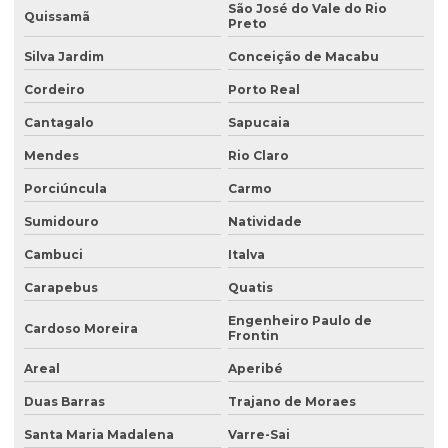
Coleta de amostra de efluentes
São José do Vale do Rio
Quissamã
Preto
Coleta de amostras de água
Silva Jardim
Conceição de Macabu
Coleta de amostras de água e efluentes
Cordeiro
Porto Real
Coleta de efluente para análise
Cantagalo
Sapucaia
Coleta de efluentes industriais
Mendes
Rio Claro
Coleta de efluentes líquidos
Porciúncula
Carmo
Consultoria ambiental
Sumidouro
Natividade
Consultoria ambiental para empresas
Cambuci
Italva
Carapebus
Quatis
Consultoria ambiental e florestal
Engenheiro Paulo de
Consultoria ambiental rural
Cardoso Moreira
Frontin
Consultoria ambiental serviços
Areal
Aperibé
Consultoria área ambiental
Duas Barras
Trajano de Moraes
Consultoria e assessoria ambiental
Santa Maria Madalena
Varre-Sai