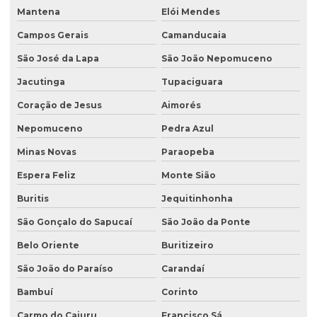
Licenciamento ambiental licença prévia
Mantena
Elói Mendes
Licenciamento ambiental para loteamento
Campos Gerais
Camanducaia
São José da Lapa
São João Nepomuceno
Licenciamento ambiental para loteamento urbano
Jacutinga
Tupaciguara
Licenciamento ambiental para mineração
Coração de Jesus
Aimorés
Licenciamento ambiental para movimentação de terra
Nepomuceno
Pedra Azul
Licenciamento ambiental de oficina mecânica
Minas Novas
Paraopeba
Licenciamento ambiental para postos de combustíveis
Espera Feliz
Monte Sião
Licenciamento ambiental de rodovias
Buritis
Jequitinhonha
Licenciamento ambiental rural
São Gonçalo do Sapucaí
São João da Ponte
Licenciamento ambiental trifásico
Belo Oriente
Buritizeiro
Licenciamento ambiental em unidades de conservação
São João do Paraíso
Carandaí
Licenciamento ambiental urbano
Bambuí
Corinto
Monitoramento de efluentes
Carmo do Cajuru
Francisco Sá