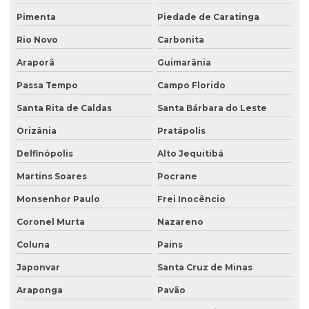
Pimenta
Piedade de Caratinga
Rio Novo
Carbonita
Araporã
Guimarânia
Passa Tempo
Campo Florido
Santa Rita de Caldas
Santa Bárbara do Leste
Orizânia
Pratápolis
Delfinópolis
Alto Jequitibá
Martins Soares
Pocrane
Monsenhor Paulo
Frei Inocêncio
Coronel Murta
Nazareno
Coluna
Pains
Japonvar
Santa Cruz de Minas
Araponga
Pavão