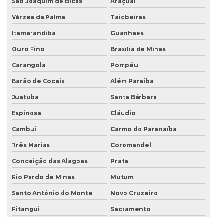
São Joaquim de Bicas
Araçuaí
Laudo de passivo ambiental
Várzea da Palma
Taiobeiras
Licenciamento ambiental de aterro sanitário
Itamarandiba
Guanhães
Licenciamento ambiental para atividades agropecuárias
Ouro Fino
Brasília de Minas
Carangola
Pompéu
Licenciamento ambiental de atividades rurais
Barão de Cocais
Além Paraíba
Licenciamento ambiental de barragens
Juatuba
Santa Bárbara
Licenciamento ambiental condomínio residencial
Espinosa
Cláudio
Licenciamento ambiental para construção civil
Cambuí
Carmo do Paranaíba
Licenciamento ambiental para empresas
Três Marias
Coromandel
Licenciamento ambiental de fábricas
Conceição das Alagoas
Prata
Licenciamento ambiental de granjas
Rio Pardo de Minas
Mutum
Licenciamento ambiental industrial
Santo Antônio do Monte
Novo Cruzeiro
Licenciamento ambiental para lava jatos
Pitangui
Sacramento