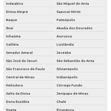
Indaiabira
São Miguel do Anta
Divisa Alegre
Sapucaí-Mirim
Naque
Palmópolis
Ibiaí
Abadia dos Dourados
Inhaúma
Aiuruoca
Galiléia
Luislândia
Senador Amaral
Jeceaba
São José do Jacuri
São Sebastião do Anta
São Francisco de Paula
Silvianópolis
Central de Minas
Indianópolis
Heliodora
Córrego Fundo
Salto da Divisa
Jenipapo de Minas
Dona Euzébia
Chalé
Itueta
Piranguçu