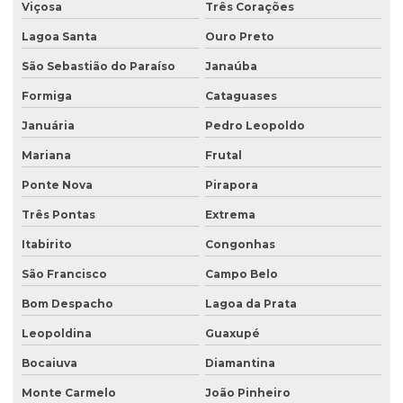
Viçosa
Três Corações
Empresas que fazem análise de água
Lagoa Santa
Ouro Preto
Empresas de sondagem
São Sebastião do Paraíso
Janaúba
Ensaio percolação do solo
Formiga
Cataguases
Ensaio triaxial de solos
Januária
Pedro Leopoldo
Escritório de consultoria ambiental
Mariana
Frutal
Estudo hidrogeológico
Ponte Nova
Pirapora
Três Pontas
Extrema
Estudo hidrológico
Itabirito
Congonhas
Estudo hidrológico para outorga
São Francisco
Campo Belo
Estudo hidrológico para pontes
Bom Despacho
Lagoa da Prata
Estudo de passivo ambiental
Leopoldina
Guaxupé
Exploração de águas subterrâneas
Bocaiuva
Diamantina
Gerenciamento de efluentes
Monte Carmelo
João Pinheiro