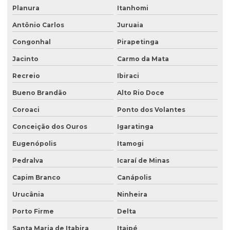
Planura
Itanhomi
Antônio Carlos
Juruaia
Congonhal
Pirapetinga
Jacinto
Carmo da Mata
Recreio
Ibiraci
Bueno Brandão
Alto Rio Doce
Coroaci
Ponto dos Volantes
Conceição dos Ouros
Igaratinga
Eugenópolis
Itamogi
Pedralva
Icaraí de Minas
Capim Branco
Canápolis
Urucânia
Ninheira
Porto Firme
Delta
Santa Maria de Itabira
Itaipé