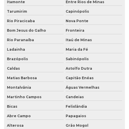
Itamonte
Entre Rios de Minas
Serviço de licenciamento ambiental
Tarumirim
Capinópolis
Serviço de retirada de tanque subterrâneo
Rio Piracicaba
Nova Ponte
Serviço de retirada de tanques
Bom Jesus do Galho
Fronteira
Serviço de sondagem
Rio Paranaíba
Itaú de Minas
Sondagem ambiental
Ladainha
Maria da Fé
Sondagem geofísica
Brazópolis
Sabinópolis
Sondagem geofísica poço artesiano
Caldas
Astolfo Dutra
Matias Barbosa
Capitão Enéas
Sondagem geológica
Montalvânia
Águas Vermelhas
Sondagem geotécnica
Martinho Campos
Candeias
Sondagem de solo para construção
Bicas
Felixlândia
Sondagem de solo para construção civil
Abre Campo
Papagaios
Sondagem de solos e rochas
Alterosa
Grão Mogol