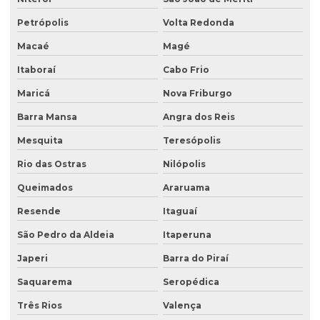
Petrópolis
Volta Redonda
Análise de solo completa
Macaé
Magé
Análise de solo para construção
Itaboraí
Cabo Frio
Análise de solo contaminado
Maricá
Nova Friburgo
Análise de solo física
Barra Mansa
Angra dos Reis
Análise de solo fósforo
Mesquita
Teresópolis
Análise de solo laboratório
Rio das Ostras
Nilópolis
Análise de solo passivo ambiental
Queimados
Araruama
Análise de solo preço
Resende
Itaguaí
Análise de solo valor
São Pedro da Aldeia
Itaperuna
Avaliação ambiental preliminar
Japeri
Barra do Piraí
Avaliação ambiental de terrenos com potencial de contaminação
Saquarema
Seropédica
Três Rios
Valença
Avaliação de área de risco ambiental e sanitária