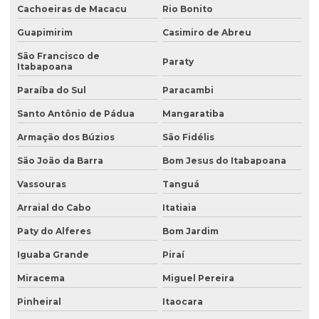
Cachoeiras de Macacu
Rio Bonito
Avaliação de áreas contaminadas
Guapimirim
Casimiro de Abreu
Avaliação de efluentes industriais
São Francisco de
Paraty
Avaliação de passivo ambiental
Itabapoana
Avaliação preliminar de áreas contaminadas
Paraíba do Sul
Paracambi
Santo Antônio de Pádua
Mangaratiba
Avaliação preliminar de passivo ambiental
Armação dos Búzios
São Fidélis
Coleta de água
São João da Barra
Bom Jesus do Itabapoana
Coleta de água para análise
Vassouras
Tanguá
Coleta de água para análise físico química
Arraial do Cabo
Itatiaia
Coleta de água para análise microbiológica
Paty do Alferes
Bom Jardim
Coleta de água industrial
Iguaba Grande
Piraí
Coleta de águas pluviais
Miracema
Miguel Pereira
Coleta de amostra de água para análise microbiológica
Pinheiral
Itaocara