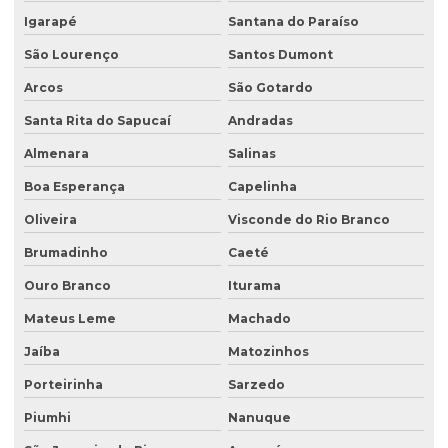
Instalação de tanque de combustível
Igarapé
Santana do Paraíso
Instalação de tanques de combustíveis subterrâneos
São Lourenço
Santos Dumont
Investigação ambiental
Arcos
São Gotardo
Investigação ambiental confirmatória
Santa Rita do Sapucaí
Andradas
Investigação ambiental detalhada
Almenara
Salinas
Boa Esperança
Capelinha
Investigação ambiental preliminar
Oliveira
Visconde do Rio Branco
Investigação confirmatória
Brumadinho
Caeté
Investigação confirmatória de passivo ambiental
Ouro Branco
Iturama
Investigação detalhada de passivo ambiental
Mateus Leme
Machado
Laboratório de análise de água
Jaíba
Matozinhos
Laboratório de análise de efluentes
Porteirinha
Sarzedo
Laudo de análise de água
Piumhi
Nanuque
Laudo hidrogeológico