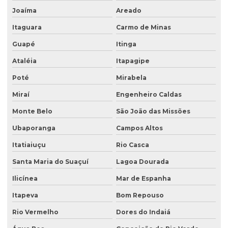
Sondagem de subsolo
Joaíma
Areado
Sondagem de terreno
Itaguara
Carmo de Minas
Sondagem de terreno para construção
Guapé
Itinga
Tampa para poço de monitoramento
Ataléia
Itapagipe
Poté
Mirabela
Miraí
Engenheiro Caldas
Monte Belo
São João das Missões
Ubaporanga
Campos Altos
Itatiaiuçu
Rio Casca
Santa Maria do Suaçuí
Lagoa Dourada
Ilicínea
Mar de Espanha
Itapeva
Bom Repouso
Rio Vermelho
Dores do Indaiá