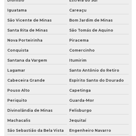
Dionísio
Estrela do Sul
Iguatama
Careaçu
São Vicente de Minas
Bom Jardim de Minas
Santa Rita de Minas
São Tomás de Aquino
Nova Porteirinha
Piracema
Conquista
Comercinho
Santana da Vargem
Itumirim
Lagamar
Santo Antônio do Retiro
Cabeceira Grande
Espírito Santo do Dourado
Pouso Alto
Capetinga
Periquito
Guarda-Mor
Divinolândia de Minas
Felisburgo
Machacalis
Jequitaí
São Sebastião da Bela Vista
Engenheiro Navarro