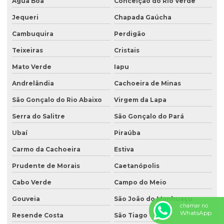
Água Boa
Conceição do Rio Verde
Jequeri
Chapada Gaúcha
Cambuquira
Perdigão
Teixeiras
Cristais
Mato Verde
Iapu
Andrelândia
Cachoeira de Minas
São Gonçalo do Rio Abaixo
Virgem da Lapa
Serra do Salitre
São Gonçalo do Pará
Ubaí
Piraúba
Carmo da Cachoeira
Estiva
Prudente de Morais
Caetanópolis
Cabo Verde
Campo do Meio
Gouveia
São João do Manhuaçu
chamar no
WhatsApp
Resende Costa
São Tiago