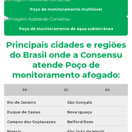
Análise de fósforo em efluentes
Poço de monitoramento multinível
Análise de fósforo no solo
Análise de granulometria do solo
Poço de monitoramento de água subterrânea
Análise granulométrica
Principais cidades e regiões
Análise granulométrica do solo
do Brasil onde a Consensu
Análise microbiológica de água
atende Poço de
Análise microbiológica de água para consumo humano
monitoramento afogado:
Análise microbiológica do esgoto
Análise de ph do solo
PR
SC
RS
Análise de potabilidade da água
Rio de Janeiro
São Gonçalo
Análise química do solo
Duque de Caxias
Nova Iguaçu
Análise de sólidos em efluentes
Campos dos Goytacazes
Belford Roxo
Análise de solo amostragem
Niterói
São João de Meriti