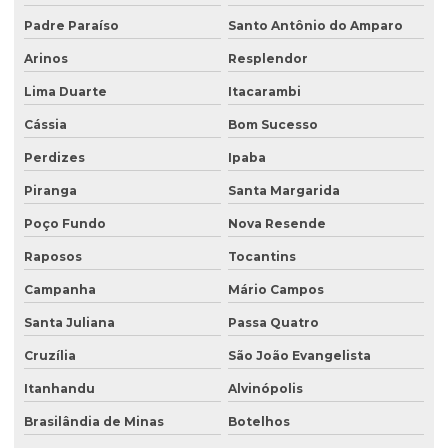
Recuperação de áreas degradadas e passivos ambientais
Padre Paraíso
Santo Antônio do Amparo
Recuperação de áreas degradadas por regeneração natural
Arinos
Resplendor
Recuperação de áreas degradadas com sistemas agroflorestais
Lima Duarte
Itacarambi
Recuperação de áreas desmatadas
Cássia
Bom Sucesso
Recuperação natural de áreas degradadas
Perdizes
Ipaba
Reflorestamento recuperação de áreas degradadas
Piranga
Santa Margarida
Relatório de investigação de passivo ambiental
Poço Fundo
Nova Resende
Retirada de tanque de combustível subterrâneo
Raposos
Tocantins
Retirada de tanque subterrâneo
Campanha
Mário Campos
Santa Juliana
Passa Quatro
Retirada de tanques
Cruzília
São João Evangelista
Serviço de consultoria ambiental
Itanhandu
Alvinópolis
Serviço de desativação de tanque subterrâneo
Brasilândia de Minas
Botelhos
Serviço de desativação de tanques