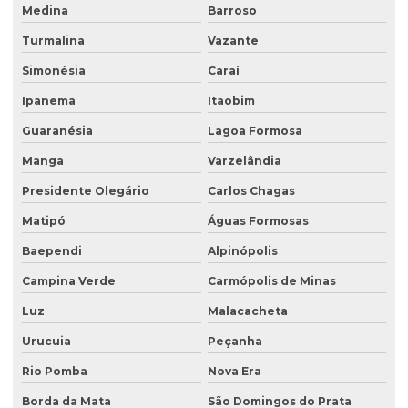
Medina
Barroso
Poço de monitoramento multinível
Turmalina
Vazante
Poço de monitoramento posto de combustível
Simonésia
Caraí
Programa de monitoramento de efluentes líquidos
Ipanema
Itaobim
Projeto recuperação de área degradada
Guaranésia
Lagoa Formosa
Projeto de recuperação de área degradada prad
Manga
Varzelândia
Recuperação ambiental de áreas degradadas
Presidente Olegário
Carlos Chagas
Recuperação de área degradada por garimpo
Matipó
Águas Formosas
Recuperação de área degradada pela agricultura
Baependi
Alpinópolis
Recuperação de área degradada pela mineração
Campina Verde
Carmópolis de Minas
Recuperação de áreas ambientais degradadas
Luz
Malacacheta
Urucuia
Peçanha
Recuperação de áreas ambientalmente degradadas
Rio Pomba
Nova Era
Recuperação de áreas degradadas e conservação do solo
Borda da Mata
São Domingos do Prata