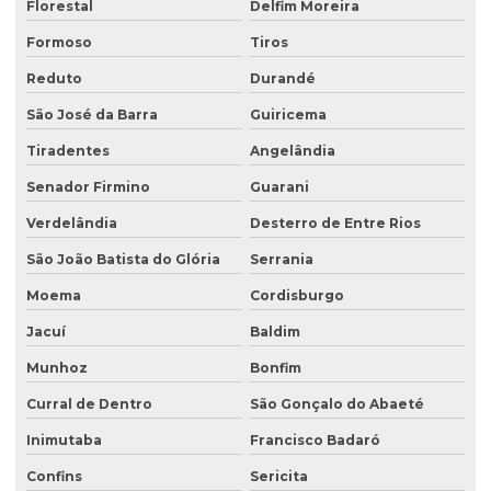
Florestal
Delfim Moreira
Formoso
Tiros
Reduto
Durandé
São José da Barra
Guiricema
Tiradentes
Angelândia
Senador Firmino
Guarani
Verdelândia
Desterro de Entre Rios
São João Batista do Glória
Serrania
Moema
Cordisburgo
Jacuí
Baldim
Munhoz
Bonfim
Curral de Dentro
São Gonçalo do Abaeté
Inimutaba
Francisco Badaró
Confins
Sericita