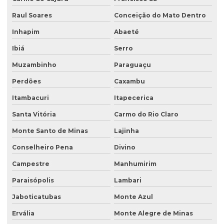
Raul Soares
Conceição do Mato Dentro
Monitoramento de efluentes líquidos
Inhapim
Abaeté
Passivo ambiental investigação detalhada
Ibiá
Serro
Perfuração de poço de monitoramento
Muzambinho
Paraguaçu
Plano de monitoramento de efluentes
Perdões
Caxambu
Plano de recuperação de área degradada
Itambacuri
Itapecerica
Plano de recuperação de área degradada pela mineração
Santa Vitória
Carmo do Rio Claro
Plantas para recuperação de áreas degradadas
Monte Santo de Minas
Lajinha
Poço de monitoramento
Conselheiro Pena
Divino
Poço de monitoramento afogado
Campestre
Manhumirim
Poço de monitoramento de água subterrânea
Paraisópolis
Lambari
Poço de monitoramento ambiental
Jaboticatubas
Monte Azul
Ervália
Monte Alegre de Minas
Poço de monitoramento de lençol freático