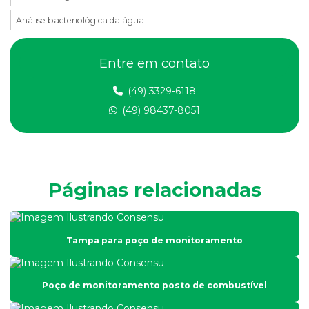
Análise bacteriológica da água
Análise de compactação do solo
Entre em contato
Análise de dbo em efluentes
(49) 3329-6118
Análise de dqo em efluente
(49) 98437-8051
Análise de efluentes
Análise de efluentes empresa
Análise de efluentes industriais
Páginas relacionadas
Análise de efluentes líquidos
Análise de esgoto
Tampa para poço de monitoramento
Análise de fertilidade do solo
Análise física do solo
Poço de monitoramento posto de combustível
Análise físico química e microbiológica de água