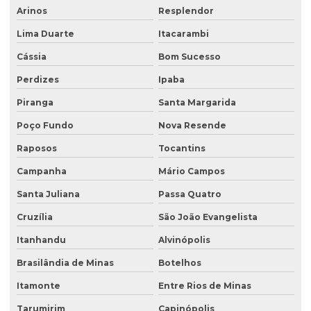
Arinos
Resplendor
Recuperação de áreas degradadas com sistemas agroflorestais
Lima Duarte
Itacarambi
Recuperação de áreas desmatadas
Cássia
Bom Sucesso
Recuperação natural de áreas degradadas
Perdizes
Ipaba
Reflorestamento recuperação de áreas degradadas
Piranga
Santa Margarida
Relatório de investigação de passivo ambiental
Poço Fundo
Nova Resende
Retirada de tanque de combustível subterrâneo
Raposos
Tocantins
Retirada de tanque subterrâneo
Campanha
Mário Campos
Santa Juliana
Passa Quatro
Retirada de tanques
Cruzília
São João Evangelista
Serviço de consultoria ambiental
Itanhandu
Alvinópolis
Serviço de desativação de tanque subterrâneo
Brasilândia de Minas
Botelhos
Serviço de desativação de tanques
Itamonte
Entre Rios de Minas
Serviço de licenciamento ambiental
Tarumirim
Capinópolis