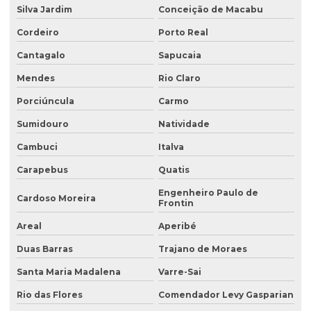
Silva Jardim
Conceição de Macabu
Coleta de amostras de água e efluentes
Cordeiro
Porto Real
Coleta de efluente para análise
Cantagalo
Sapucaia
Coleta de efluentes industriais
Mendes
Rio Claro
Coleta de efluentes líquidos
Porciúncula
Carmo
Consultoria ambiental
Sumidouro
Natividade
Consultoria ambiental para empresas
Cambuci
Italva
Carapebus
Quatis
Consultoria ambiental e florestal
Engenheiro Paulo de
Consultoria ambiental rural
Cardoso Moreira
Frontin
Consultoria ambiental serviços
Areal
Aperibé
Consultoria área ambiental
Duas Barras
Trajano de Moraes
Consultoria e assessoria ambiental
Santa Maria Madalena
Varre-Sai
Rio das Flores
Comendador Levy Gasparian
Consultoria em gestão ambiental