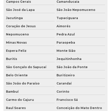
Licenciamento ambiental para loteamento
Campos Gerais
Camanducaia
São José da Lapa
São João Nepomuceno
Licenciamento ambiental para loteamento urbano
Jacutinga
Tupaciguara
Licenciamento ambiental para mineração
Coração de Jesus
Aimorés
Licenciamento ambiental para movimentação de terra
Nepomuceno
Pedra Azul
Licenciamento ambiental de oficina mecânica
Minas Novas
Paraopeba
Licenciamento ambiental para postos de combustíveis
Espera Feliz
Monte Sião
Licenciamento ambiental de rodovias
Buritis
Jequitinhonha
Licenciamento ambiental rural
São Gonçalo do Sapucaí
São João da Ponte
Licenciamento ambiental trifásico
Belo Oriente
Buritizeiro
Licenciamento ambiental em unidades de conservação
São João do Paraíso
Carandaí
Licenciamento ambiental urbano
Bambuí
Corinto
Monitoramento de efluentes
Carmo do Cajuru
Francisco Sá
Raul Soares
Conceição do Mato Dentro
Monitoramento de efluentes líquidos