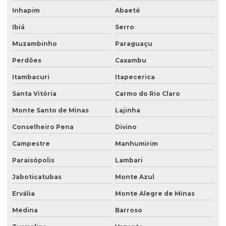
Inhapim
Abaeté
Passivo ambiental investigação detalhada
Ibiá
Serro
Perfuração de poço de monitoramento
Muzambinho
Paraguaçu
Plano de monitoramento de efluentes
Perdões
Caxambu
Plano de recuperação de área degradada
Itambacuri
Itapecerica
Plano de recuperação de área degradada pela mineração
Santa Vitória
Carmo do Rio Claro
Plantas para recuperação de áreas degradadas
Monte Santo de Minas
Lajinha
Poço de monitoramento
Conselheiro Pena
Divino
Poço de monitoramento afogado
Campestre
Manhumirim
Poço de monitoramento de água subterrânea
Paraisópolis
Lambari
Poço de monitoramento ambiental
Jaboticatubas
Monte Azul
Ervália
Monte Alegre de Minas
Poço de monitoramento de lençol freático
Medina
Barroso
Poço de monitoramento multinível