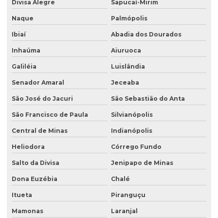
Divisa Alegre
Sapucaí-Mirim
Naque
Palmópolis
Ibiaí
Abadia dos Dourados
Inhaúma
Aiuruoca
Galiléia
Luislândia
Senador Amaral
Jeceaba
São José do Jacuri
São Sebastião do Anta
São Francisco de Paula
Silvianópolis
Central de Minas
Indianópolis
Heliodora
Córrego Fundo
Salto da Divisa
Jenipapo de Minas
Dona Euzébia
Chalé
Itueta
Piranguçu
Mamonas
Laranjal