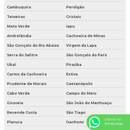
Cambuquira
Perdigão
Teixeiras
Cristais
Mato Verde
Iapu
Andrelândia
Cachoeira de Minas
São Gonçalo do Rio Abaixo
Virgem da Lapa
Serra do Salitre
São Gonçalo do Pará
Ubaí
Piraúba
Carmo da Cachoeira
Estiva
Prudente de Morais
Caetanópolis
Cabo Verde
Campo do Meio
Gouveia
São João do Manhuaçu
Resende Costa
São Tiago
chamar no
Planura
Itanhomi
WhatsApp