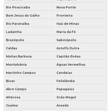
Serviço de retirada de tanque subterrâneo
Rio Piracicaba
Nova Ponte
Serviço de retirada de tanques
Bom Jesus do Galho
Fronteira
Serviço de sondagem
Rio Paranaíba
Itaú de Minas
Sondagem ambiental
Ladainha
Maria da Fé
Sondagem geofísica
Brazópolis
Sabinópolis
Sondagem geofísica poço artesiano
Caldas
Astolfo Dutra
Matias Barbosa
Capitão Enéas
Sondagem geológica
Montalvânia
Águas Vermelhas
Sondagem geotécnica
Martinho Campos
Candeias
Sondagem de solo para construção
Bicas
Felixlândia
Sondagem de solo para construção civil
Abre Campo
Papagaios
Sondagem de solos e rochas
Alterosa
Grão Mogol
Sondagem de subsolo
Joaíma
Areado
Sondagem de terreno