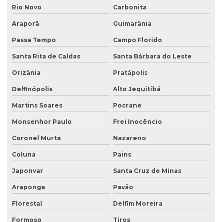
Rio Novo
Carbonita
Araporã
Guimarânia
Passa Tempo
Campo Florido
Santa Rita de Caldas
Santa Bárbara do Leste
Orizânia
Pratápolis
Delfinópolis
Alto Jequitibá
Martins Soares
Pocrane
Monsenhor Paulo
Frei Inocêncio
Coronel Murta
Nazareno
Coluna
Pains
Japonvar
Santa Cruz de Minas
Araponga
Pavão
Florestal
Delfim Moreira
Formoso
Tiros