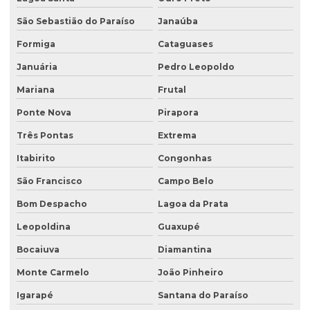
Empresas de sondagem
São Sebastião do Paraíso
Janaúba
Ensaio percolação do solo
Formiga
Cataguases
Ensaio triaxial de solos
Januária
Pedro Leopoldo
Escritório de consultoria ambiental
Mariana
Frutal
Estudo hidrogeológico
Ponte Nova
Pirapora
Três Pontas
Extrema
Estudo hidrológico
Itabirito
Congonhas
Estudo hidrológico para outorga
São Francisco
Campo Belo
Estudo hidrológico para pontes
Bom Despacho
Lagoa da Prata
Estudo de passivo ambiental
Leopoldina
Guaxupé
Exploração de águas subterrâneas
Bocaiuva
Diamantina
Gerenciamento de efluentes
Monte Carmelo
João Pinheiro
Instalação de tanque de combustível
Igarapé
Santana do Paraíso