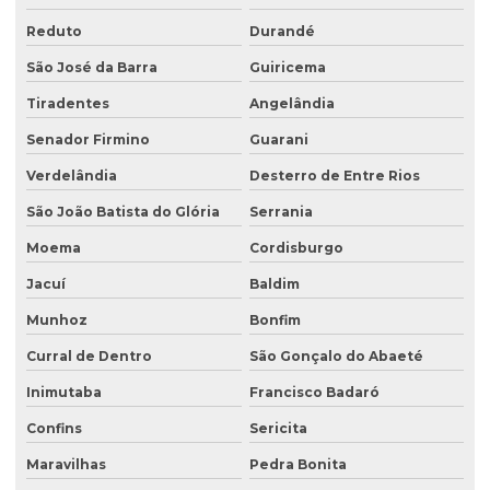
Reduto
Durandé
São José da Barra
Guiricema
Tiradentes
Angelândia
Senador Firmino
Guarani
Verdelândia
Desterro de Entre Rios
São João Batista do Glória
Serrania
Moema
Cordisburgo
Jacuí
Baldim
Munhoz
Bonfim
Curral de Dentro
São Gonçalo do Abaeté
Inimutaba
Francisco Badaró
Confins
Sericita
Maravilhas
Pedra Bonita