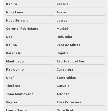
Itabira
Passos
Empresa especialista em sondagens de solo
Nova Lima
Araxá
Empresa especializada em análise de água
Nova Serrana
Lavras
Empresa especializada em consultoria ambiental
Coronel Fabriciano
Muriaé
Empresa que faz análise de água
Ubá
Ituiutaba
Empresa que faz análise de solo
Itaúna
Pará de Minas
Empresa de retirada de tanque subterrâneo
Paracatu
Itajubá
Manhuaçu
São João del Rei
Empresa de retirada de tanques
Patrocínio
Caratinga
Empresa de sondagem ambiental
Unaí
Esmeraldas
Empresa sondagem de solo
Timóteo
Curvelo
Empresas de consultoria ambiental
João Monlevade
Alfenas
Empresas de consultoria meio ambiente
Viçosa
Três Corações
Empresas que fazem análise de água
Lagoa Santa
Ouro Preto