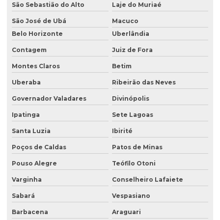
São Sebastião do Alto
Laje do Muriaé
Consultoria inventário florestal
São José de Ubá
Macuco
Consultoria e licenciamento ambiental
Belo Horizonte
Uberlândia
Consultoria de meio ambiente
Contagem
Juiz de Fora
Consultoria técnica ambiental
Montes Claros
Betim
Desativação de tanque de combustível subterrâneo
Uberaba
Ribeirão das Neves
Empresa de análise de água
Governador Valadares
Divinópolis
Empresa de análise granulométrica do solo
Ipatinga
Sete Lagoas
Empresa de análise de solo
Santa Luzia
Ibirité
Poços de Caldas
Patos de Minas
Empresa de análise de solo e sedimento
Pouso Alegre
Teófilo Otoni
Empresa coleta de efluentes
Varginha
Conselheiro Lafaiete
Empresa de ensaio percolação do solo
Sabará
Vespasiano
Empresa de ensaio de permeabilidade do solo
Barbacena
Araguari
Empresa de ensaios de solos