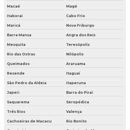
Macaé
Magé
Análise de solo para construção
Itaboraí
Cabo Frio
Análise de solo contaminado
Maricá
Nova Friburgo
Análise de solo física
Barra Mansa
Angra dos Reis
Análise de solo fósforo
Mesquita
Teresópolis
Análise de solo laboratório
Rio das Ostras
Nilópolis
Análise de solo passivo ambiental
Queimados
Araruama
Análise de solo preço
Resende
Itaguaí
Análise de solo valor
São Pedro da Aldeia
Itaperuna
Avaliação ambiental preliminar
Japeri
Barra do Piraí
Avaliação ambiental de terrenos com potencial de contaminação
Saquarema
Seropédica
Três Rios
Valença
Avaliação de área de risco ambiental e sanitária
Cachoeiras de Macacu
Rio Bonito
Avaliação de áreas contaminadas