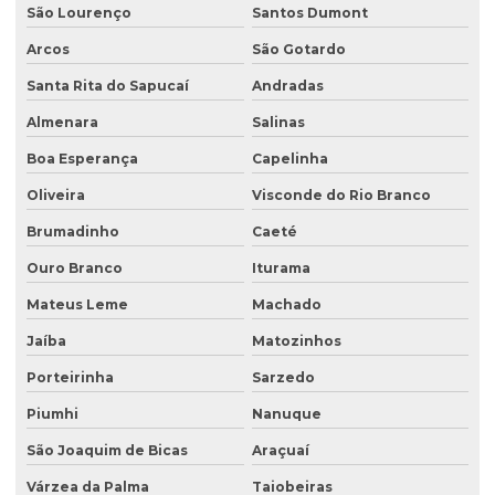
Instalação de tanques de combustíveis subterrâneos
São Lourenço
Santos Dumont
Investigação ambiental
Arcos
São Gotardo
Investigação ambiental confirmatória
Santa Rita do Sapucaí
Andradas
Investigação ambiental detalhada
Almenara
Salinas
Boa Esperança
Capelinha
Investigação ambiental preliminar
Oliveira
Visconde do Rio Branco
Investigação confirmatória
Brumadinho
Caeté
Investigação confirmatória de passivo ambiental
Ouro Branco
Iturama
Investigação detalhada de passivo ambiental
Mateus Leme
Machado
Laboratório de análise de água
Jaíba
Matozinhos
Laboratório de análise de efluentes
Porteirinha
Sarzedo
Laudo de análise de água
Piumhi
Nanuque
Laudo hidrogeológico
São Joaquim de Bicas
Araçuaí
Laudo de passivo ambiental
Várzea da Palma
Taiobeiras