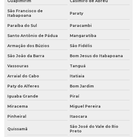
Guapimirim
Casimiro de Abreu
Avaliação de efluentes industriais
São Francisco de
Paraty
Avaliação de passivo ambiental
Itabapoana
Avaliação preliminar de áreas contaminadas
Paraíba do Sul
Paracambi
Santo Antônio de Pádua
Mangaratiba
Avaliação preliminar de passivo ambiental
Armação dos Búzios
São Fidélis
Coleta de água
São João da Barra
Bom Jesus do Itabapoana
Coleta de água para análise
Vassouras
Tanguá
Coleta de água para análise físico química
Arraial do Cabo
Itatiaia
Coleta de água para análise microbiológica
Paty do Alferes
Bom Jardim
Coleta de água industrial
Iguaba Grande
Piraí
Coleta de águas pluviais
Miracema
Miguel Pereira
Coleta de amostra de água para análise microbiológica
Pinheiral
Itaocara
Coleta de amostra de efluentes
São José do Vale do Rio
Quissamã
Preto
Coleta de amostras de água