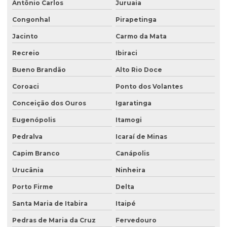
Antônio Carlos
Juruaia
Congonhal
Pirapetinga
Jacinto
Carmo da Mata
Recreio
Ibiraci
Bueno Brandão
Alto Rio Doce
Coroaci
Ponto dos Volantes
Conceição dos Ouros
Igaratinga
Eugenópolis
Itamogi
Pedralva
Icaraí de Minas
Capim Branco
Canápolis
Urucânia
Ninheira
Porto Firme
Delta
Santa Maria de Itabira
Itaipé
Pedras de Maria da Cruz
Fervedouro