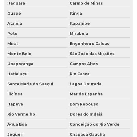
Itaguara
Carmo de Minas
Sondagem de terreno para construção
Guapé
Itinga
Tampa para poço de monitoramento
Ataléia
Itapagipe
Poté
Mirabela
Miraí
Engenheiro Caldas
Monte Belo
São João das Missões
Ubaporanga
Campos Altos
Itatiaiuçu
Rio Casca
Santa Maria do Suaçuí
Lagoa Dourada
Ilicínea
Mar de Espanha
Itapeva
Bom Repouso
Rio Vermelho
Dores do Indaiá
Água Boa
Conceição do Rio Verde
Jequeri
Chapada Gaúcha