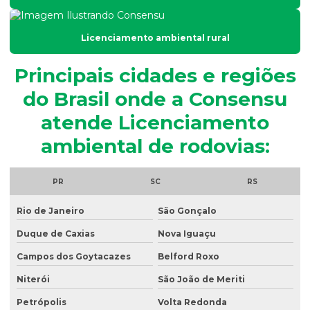
Análise de fósforo no solo
Análise de granulometria do solo
Licenciamento ambiental rural
Análise granulométrica
Principais cidades e regiões
Análise granulométrica do solo
do Brasil onde a Consensu
Análise microbiológica de água
atende Licenciamento
Análise microbiológica de água para consumo humano
ambiental de rodovias:
Análise microbiológica do esgoto
Análise de ph do solo
PR
SC
RS
Análise de potabilidade da água
Rio de Janeiro
São Gonçalo
Análise química do solo
Duque de Caxias
Nova Iguaçu
Análise de sólidos em efluentes
Campos dos Goytacazes
Belford Roxo
Análise de solo amostragem
Niterói
São João de Meriti
Petrópolis
Volta Redonda
Análise de solo completa