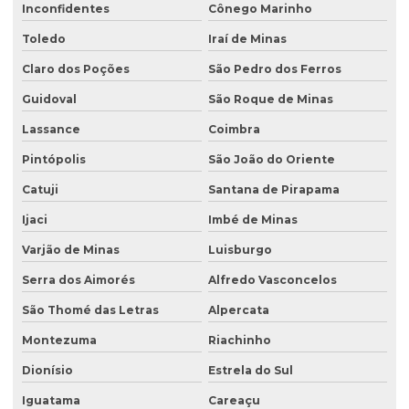
Inconfidentes
Cônego Marinho
Toledo
Iraí de Minas
Claro dos Poções
São Pedro dos Ferros
Guidoval
São Roque de Minas
Lassance
Coimbra
Pintópolis
São João do Oriente
Catuji
Santana de Pirapama
Ijaci
Imbé de Minas
Varjão de Minas
Luisburgo
Serra dos Aimorés
Alfredo Vasconcelos
São Thomé das Letras
Alpercata
Montezuma
Riachinho
Dionísio
Estrela do Sul
Iguatama
Careaçu