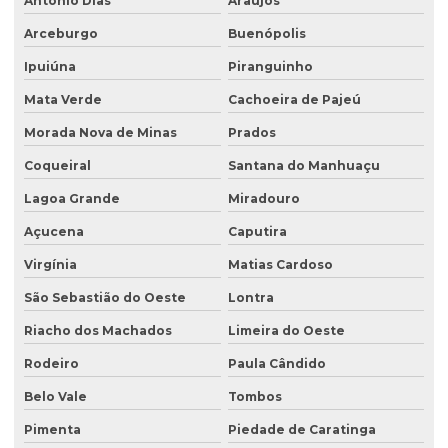
Antônio Dias
Araújos
Arceburgo
Buenópolis
Ipuiúna
Piranguinho
Mata Verde
Cachoeira de Pajeú
Morada Nova de Minas
Prados
Coqueiral
Santana do Manhuaçu
Lagoa Grande
Miradouro
Açucena
Caputira
Virgínia
Matias Cardoso
São Sebastião do Oeste
Lontra
Riacho dos Machados
Limeira do Oeste
Rodeiro
Paula Cândido
Belo Vale
Tombos
Pimenta
Piedade de Caratinga