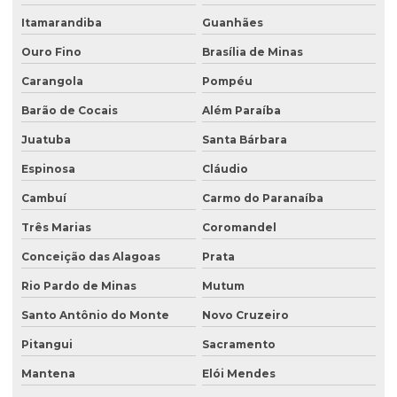
Licenciamento ambiental de aterro sanitário
Itamarandiba
Guanhães
Licenciamento ambiental para atividades agropecuárias
Ouro Fino
Brasília de Minas
Carangola
Pompéu
Licenciamento ambiental de atividades rurais
Barão de Cocais
Além Paraíba
Licenciamento ambiental de barragens
Juatuba
Santa Bárbara
Licenciamento ambiental condomínio residencial
Espinosa
Cláudio
Licenciamento ambiental para construção civil
Cambuí
Carmo do Paranaíba
Licenciamento ambiental para empresas
Três Marias
Coromandel
Licenciamento ambiental de fábricas
Conceição das Alagoas
Prata
Licenciamento ambiental de granjas
Rio Pardo de Minas
Mutum
Licenciamento ambiental industrial
Santo Antônio do Monte
Novo Cruzeiro
Licenciamento ambiental para lava jatos
Pitangui
Sacramento
Licenciamento ambiental licença prévia
Mantena
Elói Mendes