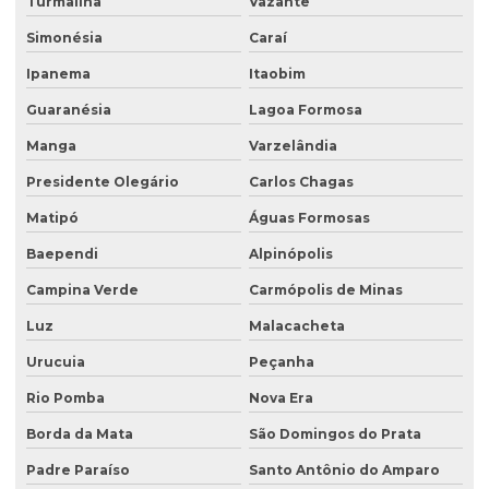
Turmalina
Vazante
Poço de monitoramento posto de combustível
Simonésia
Caraí
Programa de monitoramento de efluentes líquidos
Ipanema
Itaobim
Projeto recuperação de área degradada
Guaranésia
Lagoa Formosa
Projeto de recuperação de área degradada prad
Manga
Varzelândia
Recuperação ambiental de áreas degradadas
Presidente Olegário
Carlos Chagas
Recuperação de área degradada por garimpo
Matipó
Águas Formosas
Recuperação de área degradada pela agricultura
Baependi
Alpinópolis
Recuperação de área degradada pela mineração
Campina Verde
Carmópolis de Minas
Recuperação de áreas ambientais degradadas
Luz
Malacacheta
Urucuia
Peçanha
Recuperação de áreas ambientalmente degradadas
Rio Pomba
Nova Era
Recuperação de áreas degradadas e conservação do solo
Borda da Mata
São Domingos do Prata
Recuperação de áreas degradadas e passivos ambientais
Padre Paraíso
Santo Antônio do Amparo
Recuperação de áreas degradadas por regeneração natural