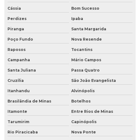
Recuperação de áreas desmatadas
Cássia
Bom Sucesso
Recuperação natural de áreas degradadas
Perdizes
Ipaba
Reflorestamento recuperação de áreas degradadas
Piranga
Santa Margarida
Relatório de investigação de passivo ambiental
Poço Fundo
Nova Resende
Retirada de tanque de combustível subterrâneo
Raposos
Tocantins
Retirada de tanque subterrâneo
Campanha
Mário Campos
Santa Juliana
Passa Quatro
Retirada de tanques
Cruzília
São João Evangelista
Serviço de consultoria ambiental
Itanhandu
Alvinópolis
Serviço de desativação de tanque subterrâneo
Brasilândia de Minas
Botelhos
Serviço de desativação de tanques
Itamonte
Entre Rios de Minas
Serviço de licenciamento ambiental
Tarumirim
Capinópolis
Serviço de retirada de tanque subterrâneo
Rio Piracicaba
Nova Ponte
Serviço de retirada de tanques