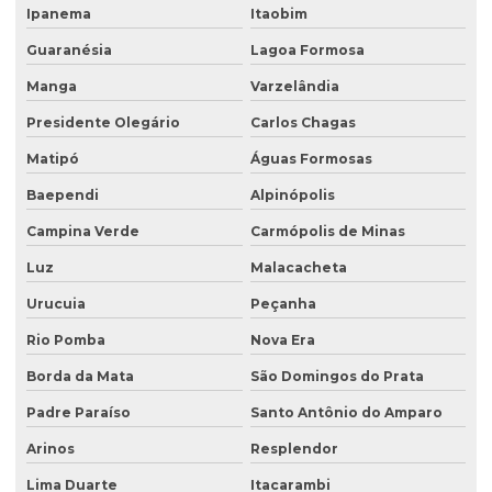
Ipanema
Itaobim
Projeto recuperação de área degradada
Guaranésia
Lagoa Formosa
Projeto de recuperação de área degradada prad
Manga
Varzelândia
Recuperação ambiental de áreas degradadas
Presidente Olegário
Carlos Chagas
Recuperação de área degradada por garimpo
Matipó
Águas Formosas
Recuperação de área degradada pela agricultura
Baependi
Alpinópolis
Recuperação de área degradada pela mineração
Campina Verde
Carmópolis de Minas
Recuperação de áreas ambientais degradadas
Luz
Malacacheta
Urucuia
Peçanha
Recuperação de áreas ambientalmente degradadas
Rio Pomba
Nova Era
Recuperação de áreas degradadas e conservação do solo
Borda da Mata
São Domingos do Prata
Recuperação de áreas degradadas e passivos ambientais
Padre Paraíso
Santo Antônio do Amparo
Recuperação de áreas degradadas por regeneração natural
Arinos
Resplendor
Recuperação de áreas degradadas com sistemas agroflorestais
Lima Duarte
Itacarambi