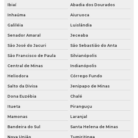
Ibiaí
Abadia dos Dourados
Inhaúma
Aiuruoca
Galiléia
Luislândia
Senador Amaral
Jeceaba
São José do Jacuri
São Sebastião do Anta
São Francisco de Paula
Silvianópolis
Central de Minas
Indianópolis
Heliodora
Córrego Fundo
Salto da Divisa
Jenipapo de Minas
Dona Euzébia
Chalé
Itueta
Piranguçu
Mamonas
Laranjal
Bandeira do Sul
Santa Helena de Minas
Nova União
Tumiritinga