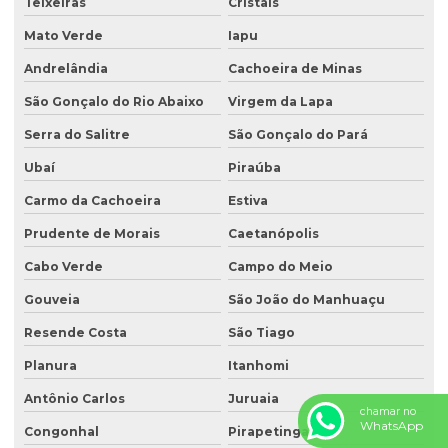
Teixeiras
Cristais
Mato Verde
Iapu
Andrelândia
Cachoeira de Minas
São Gonçalo do Rio Abaixo
Virgem da Lapa
Serra do Salitre
São Gonçalo do Pará
Ubaí
Piraúba
Carmo da Cachoeira
Estiva
Prudente de Morais
Caetanópolis
Cabo Verde
Campo do Meio
Gouveia
São João do Manhuaçu
Resende Costa
São Tiago
Planura
Itanhomi
Antônio Carlos
Juruaia
chamar no
WhatsApp
Congonhal
Pirapetinga