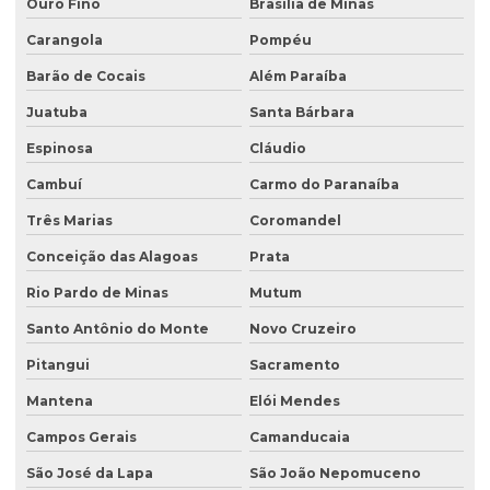
Licenciamento ambiental para atividades agropecuárias
Ouro Fino
Brasília de Minas
Carangola
Pompéu
Licenciamento ambiental de atividades rurais
Barão de Cocais
Além Paraíba
Licenciamento ambiental de barragens
Juatuba
Santa Bárbara
Licenciamento ambiental condomínio residencial
Espinosa
Cláudio
Licenciamento ambiental para construção civil
Cambuí
Carmo do Paranaíba
Licenciamento ambiental para empresas
Três Marias
Coromandel
Licenciamento ambiental de fábricas
Conceição das Alagoas
Prata
Licenciamento ambiental de granjas
Rio Pardo de Minas
Mutum
Licenciamento ambiental industrial
Santo Antônio do Monte
Novo Cruzeiro
Licenciamento ambiental para lava jatos
Pitangui
Sacramento
Licenciamento ambiental licença prévia
Mantena
Elói Mendes
Licenciamento ambiental para loteamento
Campos Gerais
Camanducaia
São José da Lapa
São João Nepomuceno
Licenciamento ambiental para loteamento urbano