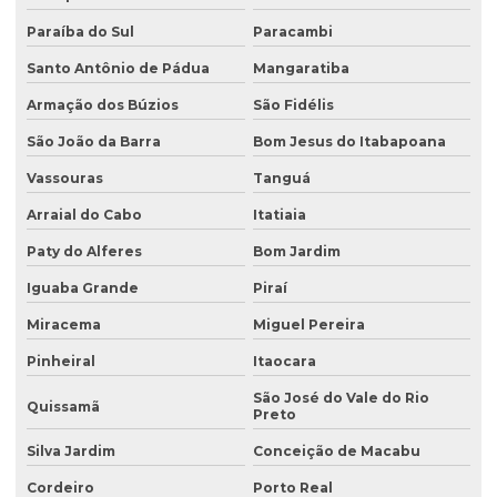
Avaliação preliminar de áreas contaminadas
Paraíba do Sul
Paracambi
Santo Antônio de Pádua
Mangaratiba
Avaliação preliminar de passivo ambiental
Armação dos Búzios
São Fidélis
Coleta de água
São João da Barra
Bom Jesus do Itabapoana
Coleta de água para análise
Vassouras
Tanguá
Coleta de água para análise físico química
Arraial do Cabo
Itatiaia
Coleta de água para análise microbiológica
Paty do Alferes
Bom Jardim
Coleta de água industrial
Iguaba Grande
Piraí
Coleta de águas pluviais
Miracema
Miguel Pereira
Coleta de amostra de água para análise microbiológica
Pinheiral
Itaocara
Coleta de amostra de efluentes
São José do Vale do Rio
Quissamã
Preto
Coleta de amostras de água
Silva Jardim
Conceição de Macabu
Coleta de amostras de água e efluentes
Cordeiro
Porto Real