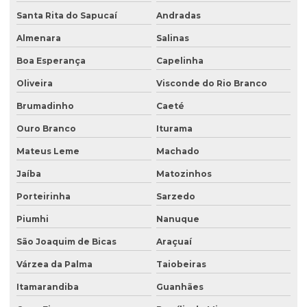
Investigação ambiental confirmatória
Santa Rita do Sapucaí
Andradas
Investigação ambiental detalhada
Almenara
Salinas
Boa Esperança
Capelinha
Investigação ambiental preliminar
Oliveira
Visconde do Rio Branco
Investigação confirmatória
Brumadinho
Caeté
Investigação confirmatória de passivo ambiental
Ouro Branco
Iturama
Investigação detalhada de passivo ambiental
Mateus Leme
Machado
Laboratório de análise de água
Jaíba
Matozinhos
Laboratório de análise de efluentes
Porteirinha
Sarzedo
Laudo de análise de água
Piumhi
Nanuque
Laudo hidrogeológico
São Joaquim de Bicas
Araçuaí
Laudo de passivo ambiental
Várzea da Palma
Taiobeiras
Licenciamento ambiental de aterro sanitário
Itamarandiba
Guanhães