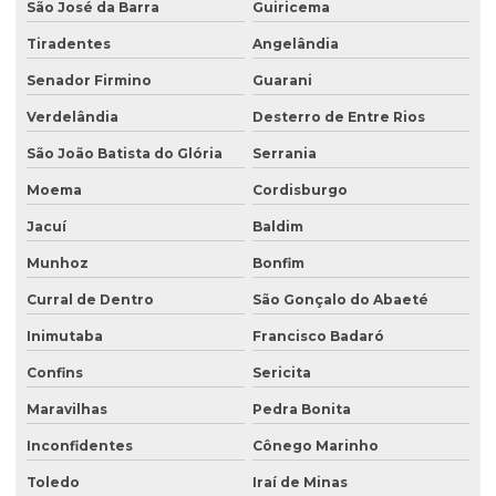
São José da Barra
Guiricema
Tiradentes
Angelândia
Senador Firmino
Guarani
Verdelândia
Desterro de Entre Rios
São João Batista do Glória
Serrania
Moema
Cordisburgo
Jacuí
Baldim
Munhoz
Bonfim
Curral de Dentro
São Gonçalo do Abaeté
Inimutaba
Francisco Badaró
Confins
Sericita
Maravilhas
Pedra Bonita
Inconfidentes
Cônego Marinho
Toledo
Iraí de Minas