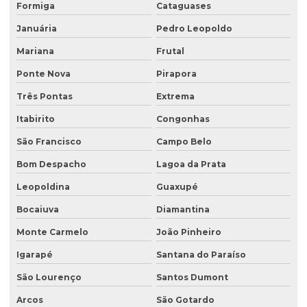
Formiga
Cataguases
Ensaio triaxial de solos
Januária
Pedro Leopoldo
Escritório de consultoria ambiental
Mariana
Frutal
Estudo hidrogeológico
Ponte Nova
Pirapora
Três Pontas
Extrema
Estudo hidrológico
Itabirito
Congonhas
Estudo hidrológico para outorga
São Francisco
Campo Belo
Estudo hidrológico para pontes
Bom Despacho
Lagoa da Prata
Estudo de passivo ambiental
Leopoldina
Guaxupé
Exploração de águas subterrâneas
Bocaiuva
Diamantina
Gerenciamento de efluentes
Monte Carmelo
João Pinheiro
Instalação de tanque de combustível
Igarapé
Santana do Paraíso
Instalação de tanques de combustíveis subterrâneos
São Lourenço
Santos Dumont
Investigação ambiental
Arcos
São Gotardo