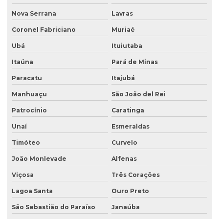
Empresa especializada em análise de água
Nova Serrana
Lavras
Empresa especializada em consultoria ambiental
Coronel Fabriciano
Muriaé
Empresa que faz análise de água
Ubá
Ituiutaba
Empresa que faz análise de solo
Itaúna
Pará de Minas
Empresa de retirada de tanque subterrâneo
Paracatu
Itajubá
Manhuaçu
São João del Rei
Empresa de retirada de tanques
Patrocínio
Caratinga
Empresa de sondagem ambiental
Unaí
Esmeraldas
Empresa sondagem de solo
Timóteo
Curvelo
Empresas de consultoria ambiental
João Monlevade
Alfenas
Empresas de consultoria meio ambiente
Viçosa
Três Corações
Empresas que fazem análise de água
Lagoa Santa
Ouro Preto
Empresas de sondagem
São Sebastião do Paraíso
Janaúba
Ensaio percolação do solo