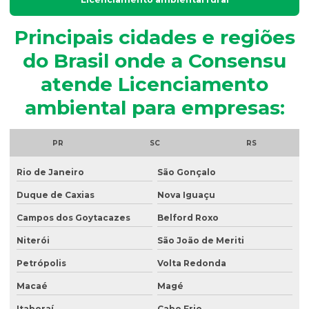
Análise granulométrica
Principais cidades e regiões
Análise granulométrica do solo
do Brasil onde a Consensu
Análise microbiológica de água
atende Licenciamento
Análise microbiológica de água para consumo humano
ambiental para empresas:
Análise microbiológica do esgoto
Análise de ph do solo
PR
SC
RS
Análise de potabilidade da água
Rio de Janeiro
São Gonçalo
Análise química do solo
Duque de Caxias
Nova Iguaçu
Análise de sólidos em efluentes
Campos dos Goytacazes
Belford Roxo
Análise de solo amostragem
Niterói
São João de Meriti
Petrópolis
Volta Redonda
Análise de solo completa
Macaé
Magé
Análise de solo para construção
Itaboraí
Cabo Frio