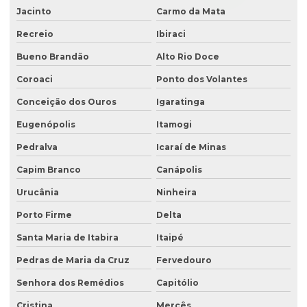
Jacinto
Carmo da Mata
Recreio
Ibiraci
Bueno Brandão
Alto Rio Doce
Coroaci
Ponto dos Volantes
Conceição dos Ouros
Igaratinga
Eugenópolis
Itamogi
Pedralva
Icaraí de Minas
Capim Branco
Canápolis
Urucânia
Ninheira
Porto Firme
Delta
Santa Maria de Itabira
Itaipé
Pedras de Maria da Cruz
Fervedouro
Senhora dos Remédios
Capitólio
Cristina
Mercês