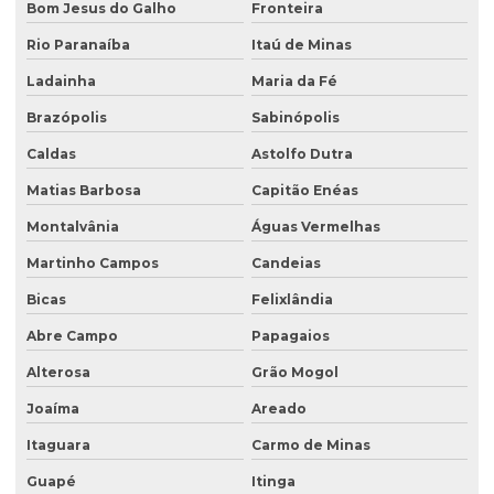
Bom Jesus do Galho
Fronteira
Serviço de sondagem
Rio Paranaíba
Itaú de Minas
Sondagem ambiental
Ladainha
Maria da Fé
Sondagem geofísica
Brazópolis
Sabinópolis
Sondagem geofísica poço artesiano
Caldas
Astolfo Dutra
Matias Barbosa
Capitão Enéas
Sondagem geológica
Montalvânia
Águas Vermelhas
Sondagem geotécnica
Martinho Campos
Candeias
Sondagem de solo para construção
Bicas
Felixlândia
Sondagem de solo para construção civil
Abre Campo
Papagaios
Sondagem de solos e rochas
Alterosa
Grão Mogol
Sondagem de subsolo
Joaíma
Areado
Sondagem de terreno
Itaguara
Carmo de Minas
Sondagem de terreno para construção
Guapé
Itinga