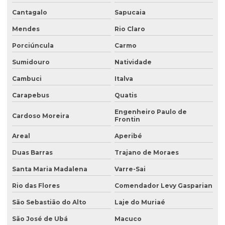
Coleta de efluente para análise
Cantagalo
Sapucaia
Coleta de efluentes industriais
Mendes
Rio Claro
Coleta de efluentes líquidos
Porciúncula
Carmo
Consultoria ambiental
Sumidouro
Natividade
Consultoria ambiental para empresas
Cambuci
Italva
Carapebus
Quatis
Consultoria ambiental e florestal
Engenheiro Paulo de
Consultoria ambiental rural
Cardoso Moreira
Frontin
Consultoria ambiental serviços
Areal
Aperibé
Consultoria área ambiental
Duas Barras
Trajano de Moraes
Consultoria e assessoria ambiental
Santa Maria Madalena
Varre-Sai
Rio das Flores
Comendador Levy Gasparian
Consultoria em gestão ambiental
São Sebastião do Alto
Laje do Muriaé
Consultoria inventário florestal
São José de Ubá
Macuco
Consultoria e licenciamento ambiental