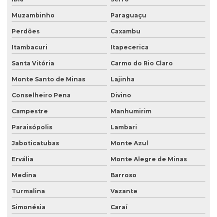
Perfuração de poço de monitoramento
Muzambinho
Paraguaçu
Plano de monitoramento de efluentes
Perdões
Caxambu
Plano de recuperação de área degradada
Itambacuri
Itapecerica
Plano de recuperação de área degradada pela mineração
Santa Vitória
Carmo do Rio Claro
Plantas para recuperação de áreas degradadas
Monte Santo de Minas
Lajinha
Poço de monitoramento
Conselheiro Pena
Divino
Poço de monitoramento afogado
Campestre
Manhumirim
Poço de monitoramento de água subterrânea
Paraisópolis
Lambari
Poço de monitoramento ambiental
Jaboticatubas
Monte Azul
Ervália
Monte Alegre de Minas
Poço de monitoramento de lençol freático
Medina
Barroso
Poço de monitoramento multinível
Turmalina
Vazante
Poço de monitoramento posto de combustível
Simonésia
Caraí
Programa de monitoramento de efluentes líquidos