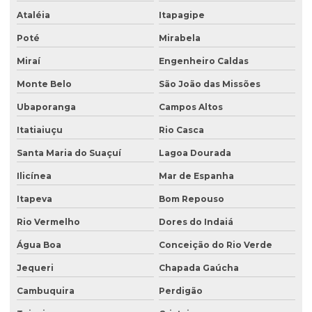
Tampa para poço de monitoramento
Ataléia
Itapagipe
Poté
Mirabela
Miraí
Engenheiro Caldas
Monte Belo
São João das Missões
Ubaporanga
Campos Altos
Itatiaiuçu
Rio Casca
Santa Maria do Suaçuí
Lagoa Dourada
Ilicínea
Mar de Espanha
Itapeva
Bom Repouso
Rio Vermelho
Dores do Indaiá
Água Boa
Conceição do Rio Verde
Jequeri
Chapada Gaúcha
Cambuquira
Perdigão