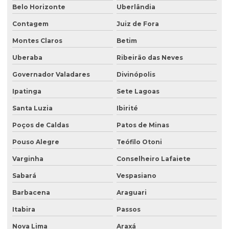
Belo Horizonte
Uberlândia
Consultoria de meio ambiente
Contagem
Juiz de Fora
Consultoria técnica ambiental
Montes Claros
Betim
Desativação de tanque de combustível subterrâneo
Uberaba
Ribeirão das Neves
Empresa de análise de água
Governador Valadares
Divinópolis
Empresa de análise granulométrica do solo
Ipatinga
Sete Lagoas
Empresa de análise de solo
Santa Luzia
Ibirité
Poços de Caldas
Patos de Minas
Empresa de análise de solo e sedimento
Pouso Alegre
Teófilo Otoni
Empresa coleta de efluentes
Varginha
Conselheiro Lafaiete
Empresa de ensaio percolação do solo
Sabará
Vespasiano
Empresa de ensaio de permeabilidade do solo
Barbacena
Araguari
Empresa de ensaios de solos
Itabira
Passos
Empresa especialista em sondagens de solo
Nova Lima
Araxá