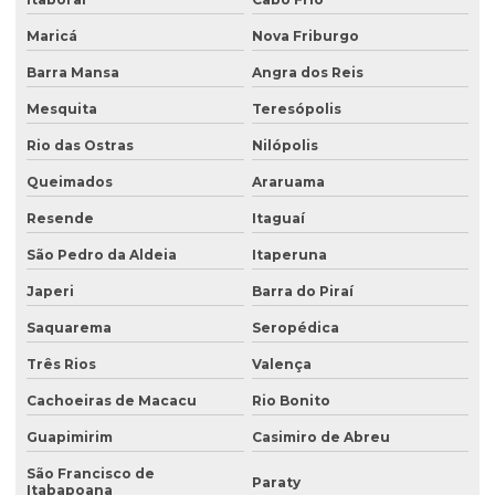
Análise de solo contaminado
Maricá
Nova Friburgo
Análise de solo física
Barra Mansa
Angra dos Reis
Análise de solo fósforo
Mesquita
Teresópolis
Análise de solo laboratório
Rio das Ostras
Nilópolis
Análise de solo passivo ambiental
Queimados
Araruama
Análise de solo preço
Resende
Itaguaí
Análise de solo valor
São Pedro da Aldeia
Itaperuna
Avaliação ambiental preliminar
Japeri
Barra do Piraí
Avaliação ambiental de terrenos com potencial de contaminação
Saquarema
Seropédica
Três Rios
Valença
Avaliação de área de risco ambiental e sanitária
Cachoeiras de Macacu
Rio Bonito
Avaliação de áreas contaminadas
Guapimirim
Casimiro de Abreu
Avaliação de efluentes industriais
São Francisco de
Paraty
Avaliação de passivo ambiental
Itabapoana