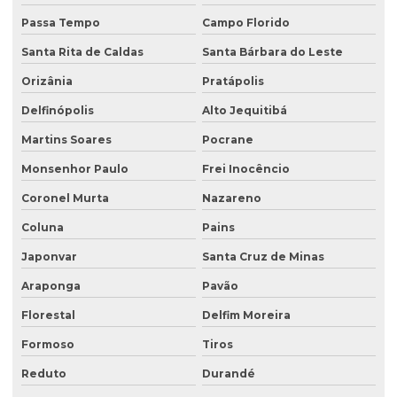
Passa Tempo
Campo Florido
Santa Rita de Caldas
Santa Bárbara do Leste
Orizânia
Pratápolis
Delfinópolis
Alto Jequitibá
Martins Soares
Pocrane
Monsenhor Paulo
Frei Inocêncio
Coronel Murta
Nazareno
Coluna
Pains
Japonvar
Santa Cruz de Minas
Araponga
Pavão
Florestal
Delfim Moreira
Formoso
Tiros
Reduto
Durandé