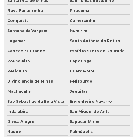
Santa Rita de Minas
São Tomás de Aquino
Nova Porteirinha
Piracema
Conquista
Comercinho
Santana da Vargem
Itumirim
Lagamar
Santo Antônio do Retiro
Cabeceira Grande
Espírito Santo do Dourado
Pouso Alto
Capetinga
Periquito
Guarda-Mor
Divinolândia de Minas
Felisburgo
Machacalis
Jequitaí
São Sebastião da Bela Vista
Engenheiro Navarro
Indaiabira
São Miguel do Anta
Divisa Alegre
Sapucaí-Mirim
Naque
Palmópolis