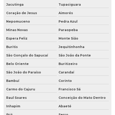
Jacutinga
Tupaciguara
Licenciamento ambiental para mineração
Coração de Jesus
Aimorés
Licenciamento ambiental para movimentação de terra
Nepomuceno
Pedra Azul
Licenciamento ambiental de oficina mecânica
Minas Novas
Paraopeba
Licenciamento ambiental para postos de combustíveis
Espera Feliz
Monte Sião
Licenciamento ambiental de rodovias
Buritis
Jequitinhonha
Licenciamento ambiental rural
São Gonçalo do Sapucaí
São João da Ponte
Licenciamento ambiental trifásico
Belo Oriente
Buritizeiro
Licenciamento ambiental em unidades de conservação
São João do Paraíso
Carandaí
Licenciamento ambiental urbano
Bambuí
Corinto
Monitoramento de efluentes
Carmo do Cajuru
Francisco Sá
Raul Soares
Conceição do Mato Dentro
Monitoramento de efluentes líquidos
Inhapim
Abaeté
Passivo ambiental investigação detalhada
Ibiá
Serro