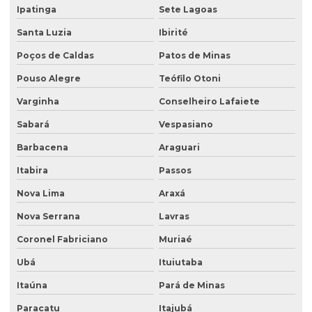
Empresa de análise granulométrica do solo
Ipatinga
Sete Lagoas
Empresa de análise de solo
Santa Luzia
Ibirité
Poços de Caldas
Patos de Minas
Empresa de análise de solo e sedimento
Pouso Alegre
Teófilo Otoni
Empresa coleta de efluentes
Varginha
Conselheiro Lafaiete
Empresa de ensaio percolação do solo
Sabará
Vespasiano
Empresa de ensaio de permeabilidade do solo
Barbacena
Araguari
Empresa de ensaios de solos
Itabira
Passos
Empresa especialista em sondagens de solo
Nova Lima
Araxá
Empresa especializada em análise de água
Nova Serrana
Lavras
Empresa especializada em consultoria ambiental
Coronel Fabriciano
Muriaé
Empresa que faz análise de água
Ubá
Ituiutaba
Empresa que faz análise de solo
Itaúna
Pará de Minas
Empresa de retirada de tanque subterrâneo
Paracatu
Itajubá