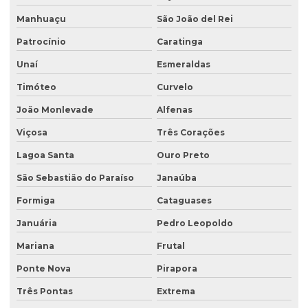
Manhuaçu
São João del Rei
Empresa de retirada de tanques
Patrocínio
Caratinga
Empresa de sondagem ambiental
Unaí
Esmeraldas
Empresa sondagem de solo
Timóteo
Curvelo
Empresas de consultoria ambiental
João Monlevade
Alfenas
Empresas de consultoria meio ambiente
Viçosa
Três Corações
Empresas que fazem análise de água
Lagoa Santa
Ouro Preto
Empresas de sondagem
São Sebastião do Paraíso
Janaúba
Ensaio percolação do solo
Formiga
Cataguases
Ensaio triaxial de solos
Januária
Pedro Leopoldo
Escritório de consultoria ambiental
Mariana
Frutal
Estudo hidrogeológico
Ponte Nova
Pirapora
Três Pontas
Extrema
Estudo hidrológico