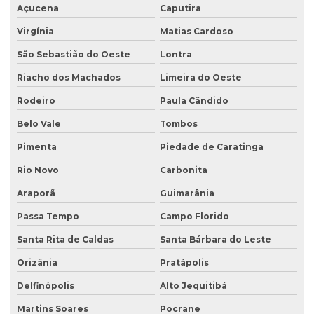
Açucena
Caputira
Virgínia
Matias Cardoso
São Sebastião do Oeste
Lontra
Riacho dos Machados
Limeira do Oeste
Rodeiro
Paula Cândido
Belo Vale
Tombos
Pimenta
Piedade de Caratinga
Rio Novo
Carbonita
Araporã
Guimarânia
Passa Tempo
Campo Florido
Santa Rita de Caldas
Santa Bárbara do Leste
Orizânia
Pratápolis
Delfinópolis
Alto Jequitibá
Martins Soares
Pocrane