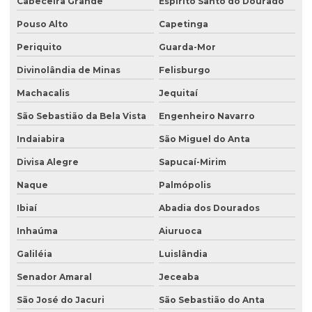
Cabeceira Grande
Espírito Santo do Dourado
Pouso Alto
Capetinga
Periquito
Guarda-Mor
Divinolândia de Minas
Felisburgo
Machacalis
Jequitaí
São Sebastião da Bela Vista
Engenheiro Navarro
Indaiabira
São Miguel do Anta
Divisa Alegre
Sapucaí-Mirim
Naque
Palmópolis
Ibiaí
Abadia dos Dourados
Inhaúma
Aiuruoca
Galiléia
Luislândia
Senador Amaral
Jeceaba
São José do Jacuri
São Sebastião do Anta