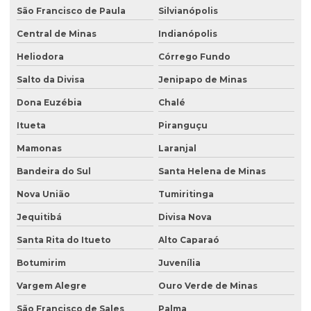
São Francisco de Paula
Silvianópolis
Central de Minas
Indianópolis
Heliodora
Córrego Fundo
Salto da Divisa
Jenipapo de Minas
Dona Euzébia
Chalé
Itueta
Piranguçu
Mamonas
Laranjal
Bandeira do Sul
Santa Helena de Minas
Nova União
Tumiritinga
Jequitibá
Divisa Nova
Santa Rita do Itueto
Alto Caparaó
Botumirim
Juvenília
Vargem Alegre
Ouro Verde de Minas
São Francisco de Sales
Palma