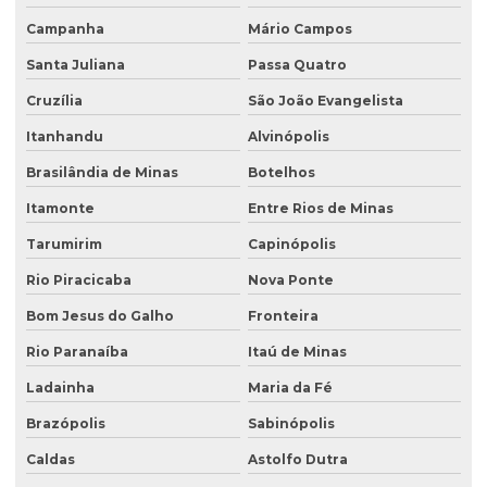
Retirada de tanque subterrâneo
Campanha
Mário Campos
Santa Juliana
Passa Quatro
Retirada de tanques
Cruzília
São João Evangelista
Serviço de consultoria ambiental
Itanhandu
Alvinópolis
Serviço de desativação de tanque subterrâneo
Brasilândia de Minas
Botelhos
Serviço de desativação de tanques
Itamonte
Entre Rios de Minas
Serviço de licenciamento ambiental
Tarumirim
Capinópolis
Serviço de retirada de tanque subterrâneo
Rio Piracicaba
Nova Ponte
Serviço de retirada de tanques
Bom Jesus do Galho
Fronteira
Serviço de sondagem
Rio Paranaíba
Itaú de Minas
Sondagem ambiental
Ladainha
Maria da Fé
Sondagem geofísica
Brazópolis
Sabinópolis
Sondagem geofísica poço artesiano
Caldas
Astolfo Dutra