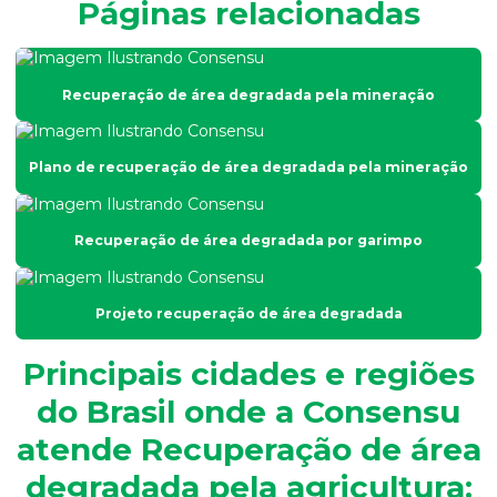
Páginas relacionadas
Análise de efluentes líquidos
Análise de esgoto
Recuperação de área degradada pela mineração
Análise de fertilidade do solo
Análise física do solo
Plano de recuperação de área degradada pela mineração
Análise físico química e microbiológica de água
Análise de fósforo em efluentes
Recuperação de área degradada por garimpo
Análise de fósforo no solo
Análise de granulometria do solo
Projeto recuperação de área degradada
Análise granulométrica
Principais cidades e regiões
Análise granulométrica do solo
do Brasil onde a Consensu
Análise microbiológica de água
atende Recuperação de área
Análise microbiológica de água para consumo humano
degradada pela agricultura: