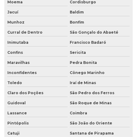
Moema
Cordisburgo
Jacuí
Baldim
Munhoz
Bonfim
Curral de Dentro
São Gonçalo do Abaeté
Inimutaba
Francisco Badaró
Confins
Sericita
Maravilhas
Pedra Bonita
Inconfidentes
Cônego Marinho
Toledo
Iraí de Minas
Claro dos Poções
São Pedro dos Ferros
Guidoval
São Roque de Minas
Lassance
Coimbra
Pintópolis
São João do Oriente
Catuji
Santana de Pirapama