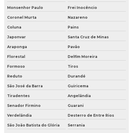
Monsenhor Paulo
Frei Inocêncio
Coronel Murta
Nazareno
Coluna
Pains
Japonvar
Santa Cruz de Minas
Araponga
Pavão
Florestal
Delfim Moreira
Formoso
Tiros
Reduto
Durandé
São José da Barra
Guiricema
Tiradentes
Angelândia
Senador Firmino
Guarani
Verdelândia
Desterro de Entre Rios
São João Batista do Glória
Serrania