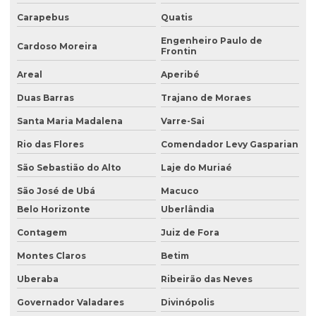
Carapebus
Quatis
Consultoria ambiental e florestal
Engenheiro Paulo de
Consultoria ambiental rural
Cardoso Moreira
Frontin
Consultoria ambiental serviços
Areal
Aperibé
Consultoria área ambiental
Duas Barras
Trajano de Moraes
Consultoria e assessoria ambiental
Santa Maria Madalena
Varre-Sai
Rio das Flores
Comendador Levy Gasparian
Consultoria em gestão ambiental
São Sebastião do Alto
Laje do Muriaé
Consultoria inventário florestal
São José de Ubá
Macuco
Consultoria e licenciamento ambiental
Belo Horizonte
Uberlândia
Consultoria de meio ambiente
Contagem
Juiz de Fora
Consultoria técnica ambiental
Montes Claros
Betim
Desativação de tanque de combustível subterrâneo
Uberaba
Ribeirão das Neves
Empresa de análise de água
Governador Valadares
Divinópolis