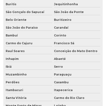
Licenciamento ambiental de rodovias
Buritis
Jequitinhonha
Licenciamento ambiental rural
São Gonçalo do Sapucaí
São João da Ponte
Licenciamento ambiental trifásico
Belo Oriente
Buritizeiro
Licenciamento ambiental em unidades de conservação
São João do Paraíso
Carandaí
Licenciamento ambiental urbano
Bambuí
Corinto
Monitoramento de efluentes
Carmo do Cajuru
Francisco Sá
Raul Soares
Conceição do Mato Dentro
Monitoramento de efluentes líquidos
Inhapim
Abaeté
Passivo ambiental investigação detalhada
Ibiá
Serro
Perfuração de poço de monitoramento
Muzambinho
Paraguaçu
Plano de monitoramento de efluentes
Perdões
Caxambu
Plano de recuperação de área degradada
Itambacuri
Itapecerica
Plano de recuperação de área degradada pela mineração
Santa Vitória
Carmo do Rio Claro
Plantas para recuperação de áreas degradadas
Monte Santo de Minas
Lajinha