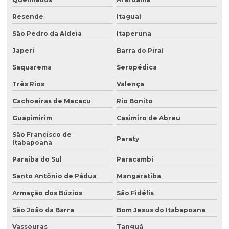
Análise de solo preço
Resende
Itaguaí
Análise de solo valor
São Pedro da Aldeia
Itaperuna
Avaliação ambiental preliminar
Japeri
Barra do Piraí
Avaliação ambiental de terrenos com potencial de contaminação
Saquarema
Seropédica
Três Rios
Valença
Avaliação de área de risco ambiental e sanitária
Cachoeiras de Macacu
Rio Bonito
Avaliação de áreas contaminadas
Guapimirim
Casimiro de Abreu
Avaliação de efluentes industriais
São Francisco de
Paraty
Avaliação de passivo ambiental
Itabapoana
Avaliação preliminar de áreas contaminadas
Paraíba do Sul
Paracambi
Santo Antônio de Pádua
Mangaratiba
Avaliação preliminar de passivo ambiental
Armação dos Búzios
São Fidélis
Coleta de água
São João da Barra
Bom Jesus do Itabapoana
Coleta de água para análise
Vassouras
Tanguá