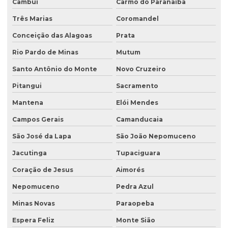
Cambuí
Carmo do Paranaíba
Licenciamento ambiental para empresas
Três Marias
Coromandel
Licenciamento ambiental de fábricas
Conceição das Alagoas
Prata
Licenciamento ambiental de granjas
Rio Pardo de Minas
Mutum
Licenciamento ambiental industrial
Santo Antônio do Monte
Novo Cruzeiro
Licenciamento ambiental para lava jatos
Pitangui
Sacramento
Licenciamento ambiental licença prévia
Mantena
Elói Mendes
Licenciamento ambiental para loteamento
Campos Gerais
Camanducaia
São José da Lapa
São João Nepomuceno
Licenciamento ambiental para loteamento urbano
Jacutinga
Tupaciguara
Licenciamento ambiental para mineração
Coração de Jesus
Aimorés
Licenciamento ambiental para movimentação de terra
Nepomuceno
Pedra Azul
Licenciamento ambiental de oficina mecânica
Minas Novas
Paraopeba
Licenciamento ambiental para postos de combustíveis
Espera Feliz
Monte Sião