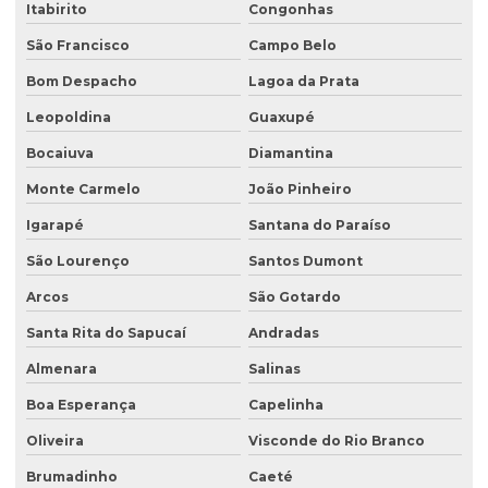
Itabirito
Congonhas
Estudo hidrológico para outorga
São Francisco
Campo Belo
Estudo hidrológico para pontes
Bom Despacho
Lagoa da Prata
Estudo de passivo ambiental
Leopoldina
Guaxupé
Exploração de águas subterrâneas
Bocaiuva
Diamantina
Gerenciamento de efluentes
Monte Carmelo
João Pinheiro
Instalação de tanque de combustível
Igarapé
Santana do Paraíso
Instalação de tanques de combustíveis subterrâneos
São Lourenço
Santos Dumont
Investigação ambiental
Arcos
São Gotardo
Investigação ambiental confirmatória
Santa Rita do Sapucaí
Andradas
Investigação ambiental detalhada
Almenara
Salinas
Boa Esperança
Capelinha
Investigação ambiental preliminar
Oliveira
Visconde do Rio Branco
Investigação confirmatória
Brumadinho
Caeté
Investigação confirmatória de passivo ambiental