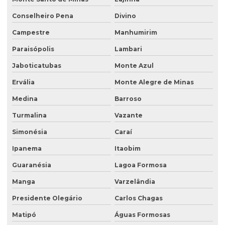
Poço de monitoramento
Conselheiro Pena
Divino
Poço de monitoramento afogado
Campestre
Manhumirim
Poço de monitoramento de água subterrânea
Paraisópolis
Lambari
Poço de monitoramento ambiental
Jaboticatubas
Monte Azul
Ervália
Monte Alegre de Minas
Poço de monitoramento de lençol freático
Medina
Barroso
Poço de monitoramento multinível
Turmalina
Vazante
Poço de monitoramento posto de combustível
Simonésia
Caraí
Programa de monitoramento de efluentes líquidos
Ipanema
Itaobim
Projeto recuperação de área degradada
Guaranésia
Lagoa Formosa
Projeto de recuperação de área degradada prad
Manga
Varzelândia
Recuperação ambiental de áreas degradadas
Presidente Olegário
Carlos Chagas
Recuperação de área degradada por garimpo
Matipó
Águas Formosas