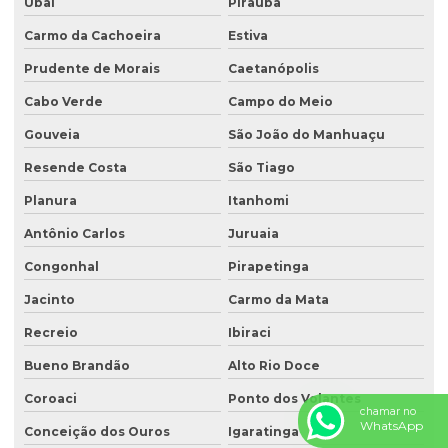
Ubaí
Piraúba
Carmo da Cachoeira
Estiva
Prudente de Morais
Caetanópolis
Cabo Verde
Campo do Meio
Gouveia
São João do Manhuaçu
Resende Costa
São Tiago
Planura
Itanhomi
Antônio Carlos
Juruaia
Congonhal
Pirapetinga
Jacinto
Carmo da Mata
Recreio
Ibiraci
Bueno Brandão
Alto Rio Doce
Coroaci
Ponto dos Volantes
chamar no
WhatsApp
Conceição dos Ouros
Igaratinga