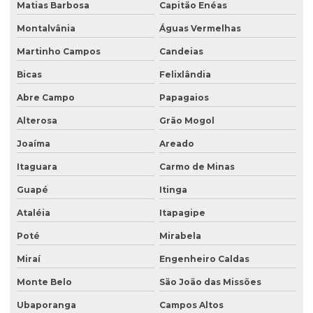
Matias Barbosa
Capitão Enéas
Sondagem geológica
Montalvânia
Águas Vermelhas
Sondagem geotécnica
Martinho Campos
Candeias
Sondagem de solo para construção
Bicas
Felixlândia
Sondagem de solo para construção civil
Abre Campo
Papagaios
Sondagem de solos e rochas
Alterosa
Grão Mogol
Sondagem de subsolo
Joaíma
Areado
Sondagem de terreno
Itaguara
Carmo de Minas
Sondagem de terreno para construção
Guapé
Itinga
Tampa para poço de monitoramento
Ataléia
Itapagipe
Poté
Mirabela
Miraí
Engenheiro Caldas
Monte Belo
São João das Missões
Ubaporanga
Campos Altos