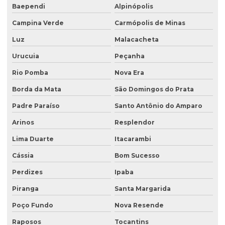
Recuperação de área degradada pela agricultura
Baependi
Alpinópolis
Recuperação de área degradada pela mineração
Campina Verde
Carmópolis de Minas
Recuperação de áreas ambientais degradadas
Luz
Malacacheta
Urucuia
Peçanha
Recuperação de áreas ambientalmente degradadas
Rio Pomba
Nova Era
Recuperação de áreas degradadas e conservação do solo
Borda da Mata
São Domingos do Prata
Recuperação de áreas degradadas e passivos ambientais
Padre Paraíso
Santo Antônio do Amparo
Recuperação de áreas degradadas por regeneração natural
Arinos
Resplendor
Recuperação de áreas degradadas com sistemas agroflorestais
Lima Duarte
Itacarambi
Recuperação de áreas desmatadas
Cássia
Bom Sucesso
Recuperação natural de áreas degradadas
Perdizes
Ipaba
Reflorestamento recuperação de áreas degradadas
Piranga
Santa Margarida
Relatório de investigação de passivo ambiental
Poço Fundo
Nova Resende
Retirada de tanque de combustível subterrâneo
Raposos
Tocantins