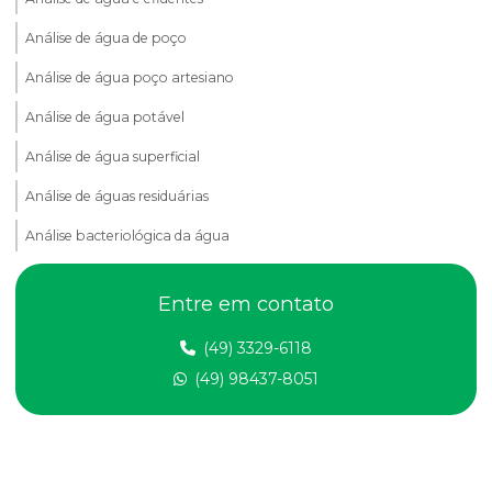
Análise de água de poço
Análise de água poço artesiano
Análise de água potável
Análise de água superficial
Análise de águas residuárias
Análise bacteriológica da água
Análise de compactação do solo
Entre em contato
Análise de dbo em efluentes
(49) 3329-6118
Análise de dqo em efluente
(49) 98437-8051
Análise de efluentes
Análise de efluentes empresa
Análise de efluentes industriais