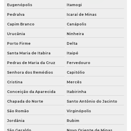
Eugenópolis
Itamogi
Pedralva
Icaraí de Minas
Capim Branco
Canápolis
Urucânia
Ninheira
Porto Firme
Delta
Santa Maria de Itabira
Itaipé
Pedras de Maria da Cruz
Fervedouro
Senhora dos Remédios
Capitólio
Cristina
Mercês
Conceição da Aparecida
Itabirinha
Chapada do Norte
Santo Antônio do Jacinto
São Romão
Virginópolis
Jordânia
Rubim
São Geraldo
Novo Oriente de Minas