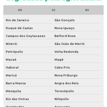
Análise microbiológica do esgoto
Análise de ph do solo
PR
SC
RS
Análise de potabilidade da água
Rio de Janeiro
São Gonçalo
Análise química do solo
Duque de Caxias
Nova Iguaçu
Análise de sólidos em efluentes
Campos dos Goytacazes
Belford Roxo
Análise de solo amostragem
Niterói
São João de Meriti
Petrópolis
Volta Redonda
Análise de solo completa
Macaé
Magé
Análise de solo para construção
Itaboraí
Cabo Frio
Análise de solo contaminado
Maricá
Nova Friburgo
Análise de solo física
Barra Mansa
Angra dos Reis
Análise de solo fósforo
Mesquita
Teresópolis
Análise de solo laboratório
Rio das Ostras
Nilópolis
Análise de solo passivo ambiental
Queimados
Araruama