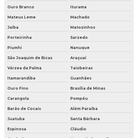
Ouro Branco
Iturama
Investigação detalhada de passivo ambiental
Mateus Leme
Machado
Laboratório de análise de água
Jaíba
Matozinhos
Laboratório de análise de efluentes
Porteirinha
Sarzedo
Laudo de análise de água
Piumhi
Nanuque
Laudo hidrogeológico
São Joaquim de Bicas
Araçuaí
Laudo de passivo ambiental
Várzea da Palma
Taiobeiras
Licenciamento ambiental de aterro sanitário
Itamarandiba
Guanhães
Licenciamento ambiental para atividades agropecuárias
Ouro Fino
Brasília de Minas
Carangola
Pompéu
Licenciamento ambiental de atividades rurais
Barão de Cocais
Além Paraíba
Licenciamento ambiental de barragens
Juatuba
Santa Bárbara
Licenciamento ambiental condomínio residencial
Espinosa
Cláudio
Licenciamento ambiental para construção civil