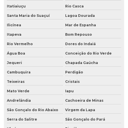
Itatiaiuçu
Rio Casca
Santa Maria do Suaçuí
Lagoa Dourada
Ilicínea
Mar de Espanha
Itapeva
Bom Repouso
Rio Vermelho
Dores do Indaiá
Água Boa
Conceição do Rio Verde
Jequeri
Chapada Gaúcha
Cambuquira
Perdigão
Teixeiras
Cristais
Mato Verde
Iapu
Andrelândia
Cachoeira de Minas
São Gonçalo do Rio Abaixo
Virgem da Lapa
Serra do Salitre
São Gonçalo do Pará