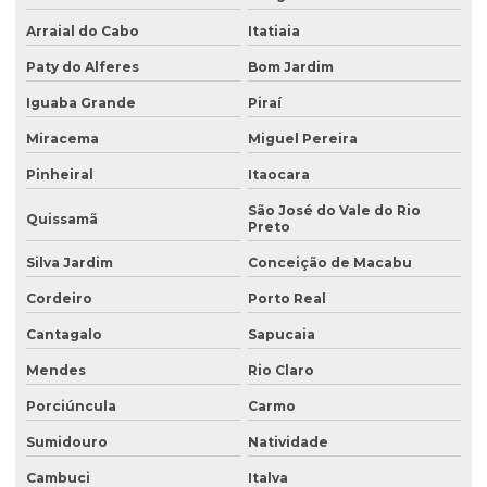
Coleta de água para análise físico química
Arraial do Cabo
Itatiaia
Coleta de água para análise microbiológica
Paty do Alferes
Bom Jardim
Coleta de água industrial
Iguaba Grande
Piraí
Coleta de águas pluviais
Miracema
Miguel Pereira
Coleta de amostra de água para análise microbiológica
Pinheiral
Itaocara
Coleta de amostra de efluentes
São José do Vale do Rio
Quissamã
Preto
Coleta de amostras de água
Silva Jardim
Conceição de Macabu
Coleta de amostras de água e efluentes
Cordeiro
Porto Real
Coleta de efluente para análise
Cantagalo
Sapucaia
Coleta de efluentes industriais
Mendes
Rio Claro
Coleta de efluentes líquidos
Porciúncula
Carmo
Consultoria ambiental
Sumidouro
Natividade
Consultoria ambiental para empresas
Cambuci
Italva