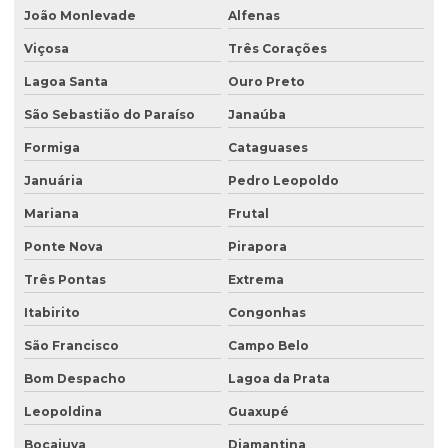
João Monlevade
Alfenas
Empresas de consultoria meio ambiente
Viçosa
Três Corações
Empresas que fazem análise de água
Lagoa Santa
Ouro Preto
Empresas de sondagem
São Sebastião do Paraíso
Janaúba
Ensaio percolação do solo
Formiga
Cataguases
Ensaio triaxial de solos
Januária
Pedro Leopoldo
Escritório de consultoria ambiental
Mariana
Frutal
Estudo hidrogeológico
Ponte Nova
Pirapora
Três Pontas
Extrema
Estudo hidrológico
Itabirito
Congonhas
Estudo hidrológico para outorga
São Francisco
Campo Belo
Estudo hidrológico para pontes
Bom Despacho
Lagoa da Prata
Estudo de passivo ambiental
Leopoldina
Guaxupé
Exploração de águas subterrâneas
Bocaiuva
Diamantina