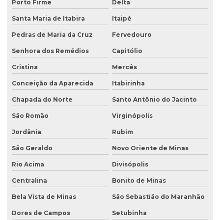
Porto Firme
Delta
Santa Maria de Itabira
Itaipé
Pedras de Maria da Cruz
Fervedouro
Senhora dos Remédios
Capitólio
Cristina
Mercês
Conceição da Aparecida
Itabirinha
Chapada do Norte
Santo Antônio do Jacinto
São Romão
Virginópolis
Jordânia
Rubim
São Geraldo
Novo Oriente de Minas
Rio Acima
Divisópolis
Centralina
Bonito de Minas
Bela Vista de Minas
São Sebastião do Maranhão
Dores de Campos
Setubinha