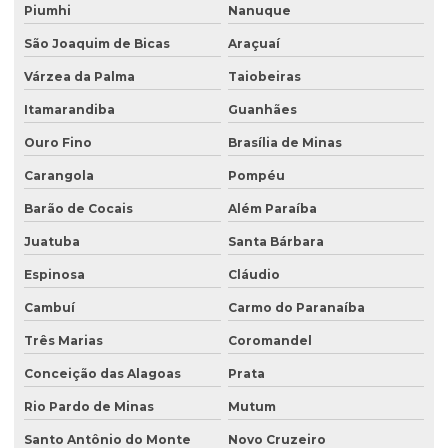
Piumhi
Nanuque
Laudo hidrogeológico
São Joaquim de Bicas
Araçuaí
Laudo de passivo ambiental
Várzea da Palma
Taiobeiras
Licenciamento ambiental de aterro sanitário
Itamarandiba
Guanhães
Licenciamento ambiental para atividades agropecuárias
Ouro Fino
Brasília de Minas
Carangola
Pompéu
Licenciamento ambiental de atividades rurais
Barão de Cocais
Além Paraíba
Licenciamento ambiental de barragens
Juatuba
Santa Bárbara
Licenciamento ambiental condomínio residencial
Espinosa
Cláudio
Licenciamento ambiental para construção civil
Cambuí
Carmo do Paranaíba
Licenciamento ambiental para empresas
Três Marias
Coromandel
Licenciamento ambiental de fábricas
Conceição das Alagoas
Prata
Licenciamento ambiental de granjas
Rio Pardo de Minas
Mutum
Licenciamento ambiental industrial
Santo Antônio do Monte
Novo Cruzeiro