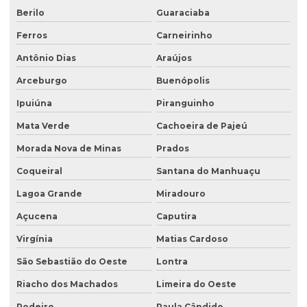
Berilo
Guaraciaba
Ferros
Carneirinho
Antônio Dias
Araújos
Arceburgo
Buenópolis
Ipuiúna
Piranguinho
Mata Verde
Cachoeira de Pajeú
Morada Nova de Minas
Prados
Coqueiral
Santana do Manhuaçu
Lagoa Grande
Miradouro
Açucena
Caputira
Virgínia
Matias Cardoso
São Sebastião do Oeste
Lontra
Riacho dos Machados
Limeira do Oeste
Rodeiro
Paula Cândido