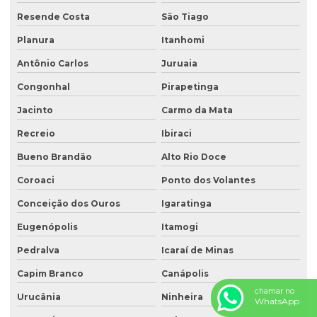
Resende Costa
São Tiago
Planura
Itanhomi
Antônio Carlos
Juruaia
Congonhal
Pirapetinga
Jacinto
Carmo da Mata
Recreio
Ibiraci
Bueno Brandão
Alto Rio Doce
Coroaci
Ponto dos Volantes
Conceição dos Ouros
Igaratinga
Eugenópolis
Itamogi
Pedralva
Icaraí de Minas
Capim Branco
Canápolis
chamar no
Urucânia
Ninheira
WhatsApp