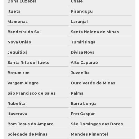
Dona Euzébia
Chalé
Itueta
Piranguçu
Mamonas
Laranjal
Bandeira do Sul
Santa Helena de Minas
Nova União
Tumiritinga
Jequitibá
Divisa Nova
Santa Rita do Itueto
Alto Caparaó
Botumirim
Juvenília
Vargem Alegre
Ouro Verde de Minas
São Francisco de Sales
Palma
Rubelita
Barra Longa
Itaverava
Frei Gaspar
Bom Jesus do Amparo
São Domingos das Dores
Soledade de Minas
Mendes Pimentel