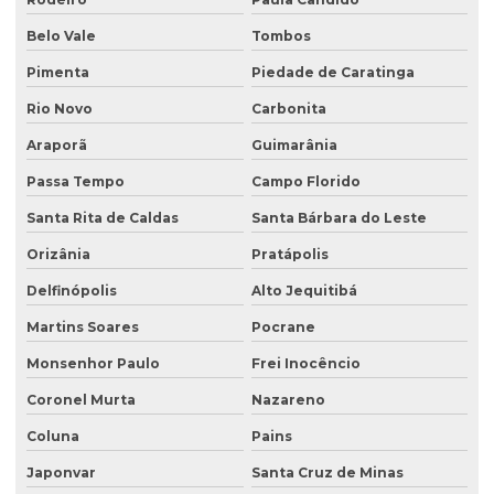
Belo Vale
Tombos
Pimenta
Piedade de Caratinga
Rio Novo
Carbonita
Araporã
Guimarânia
Passa Tempo
Campo Florido
Santa Rita de Caldas
Santa Bárbara do Leste
Orizânia
Pratápolis
Delfinópolis
Alto Jequitibá
Martins Soares
Pocrane
Monsenhor Paulo
Frei Inocêncio
Coronel Murta
Nazareno
Coluna
Pains
Japonvar
Santa Cruz de Minas