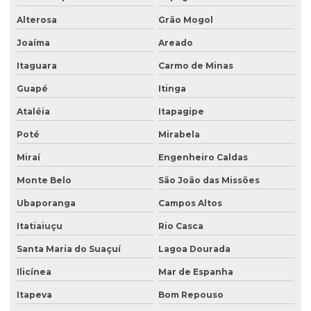
Sondagem de solos e rochas
Alterosa
Grão Mogol
Sondagem de subsolo
Joaíma
Areado
Sondagem de terreno
Itaguara
Carmo de Minas
Sondagem de terreno para construção
Guapé
Itinga
Tampa para poço de monitoramento
Ataléia
Itapagipe
Poté
Mirabela
Miraí
Engenheiro Caldas
Monte Belo
São João das Missões
Ubaporanga
Campos Altos
Itatiaiuçu
Rio Casca
Santa Maria do Suaçuí
Lagoa Dourada
Ilicínea
Mar de Espanha
Itapeva
Bom Repouso