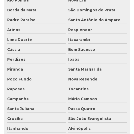
Rio Pomba
Nova Era
Recuperação de áreas degradadas e conservação do solo
Borda da Mata
São Domingos do Prata
Recuperação de áreas degradadas e passivos ambientais
Padre Paraíso
Santo Antônio do Amparo
Recuperação de áreas degradadas por regeneração natural
Arinos
Resplendor
Recuperação de áreas degradadas com sistemas agroflorestais
Lima Duarte
Itacarambi
Recuperação de áreas desmatadas
Cássia
Bom Sucesso
Recuperação natural de áreas degradadas
Perdizes
Ipaba
Reflorestamento recuperação de áreas degradadas
Piranga
Santa Margarida
Relatório de investigação de passivo ambiental
Poço Fundo
Nova Resende
Retirada de tanque de combustível subterrâneo
Raposos
Tocantins
Retirada de tanque subterrâneo
Campanha
Mário Campos
Santa Juliana
Passa Quatro
Retirada de tanques
Cruzília
São João Evangelista
Serviço de consultoria ambiental
Itanhandu
Alvinópolis
Serviço de desativação de tanque subterrâneo