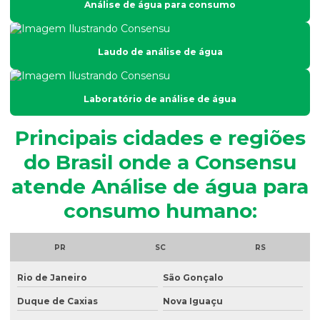
Análise de água para consumo
Análise físico química e microbiológica de água
Análise de fósforo em efluentes
Laudo de análise de água
Análise de fósforo no solo
Análise de granulometria do solo
Laboratório de análise de água
Análise granulométrica
Principais cidades e regiões
Análise granulométrica do solo
do Brasil onde a Consensu
Análise microbiológica de água
atende Análise de água para
Análise microbiológica de água para consumo humano
consumo humano:
Análise microbiológica do esgoto
Análise de ph do solo
PR
SC
RS
Análise de potabilidade da água
Rio de Janeiro
São Gonçalo
Análise química do solo
Duque de Caxias
Nova Iguaçu