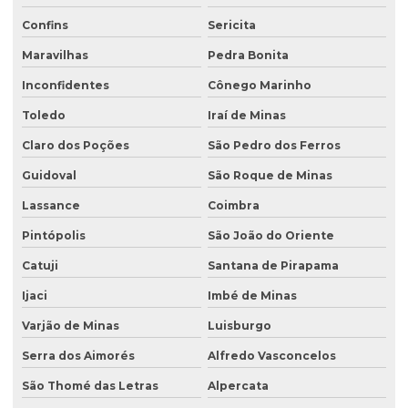
Confins
Sericita
Maravilhas
Pedra Bonita
Inconfidentes
Cônego Marinho
Toledo
Iraí de Minas
Claro dos Poções
São Pedro dos Ferros
Guidoval
São Roque de Minas
Lassance
Coimbra
Pintópolis
São João do Oriente
Catuji
Santana de Pirapama
Ijaci
Imbé de Minas
Varjão de Minas
Luisburgo
Serra dos Aimorés
Alfredo Vasconcelos
São Thomé das Letras
Alpercata