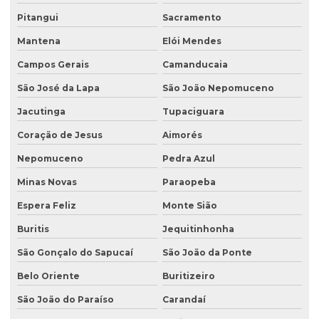
Licenciamento ambiental para lava jatos
Pitangui
Sacramento
Licenciamento ambiental licença prévia
Mantena
Elói Mendes
Licenciamento ambiental para loteamento
Campos Gerais
Camanducaia
São José da Lapa
São João Nepomuceno
Licenciamento ambiental para loteamento urbano
Jacutinga
Tupaciguara
Licenciamento ambiental para mineração
Coração de Jesus
Aimorés
Licenciamento ambiental para movimentação de terra
Nepomuceno
Pedra Azul
Licenciamento ambiental de oficina mecânica
Minas Novas
Paraopeba
Licenciamento ambiental para postos de combustíveis
Espera Feliz
Monte Sião
Licenciamento ambiental de rodovias
Buritis
Jequitinhonha
Licenciamento ambiental rural
São Gonçalo do Sapucaí
São João da Ponte
Licenciamento ambiental trifásico
Belo Oriente
Buritizeiro
Licenciamento ambiental em unidades de conservação
São João do Paraíso
Carandaí