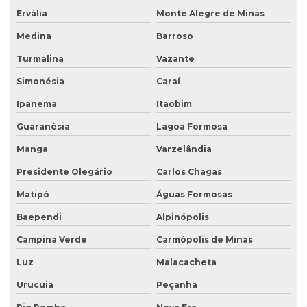
Ervália
Monte Alegre de Minas
Poço de monitoramento de lençol freático
Medina
Barroso
Poço de monitoramento multinível
Turmalina
Vazante
Poço de monitoramento posto de combustível
Simonésia
Caraí
Programa de monitoramento de efluentes líquidos
Ipanema
Itaobim
Projeto recuperação de área degradada
Guaranésia
Lagoa Formosa
Projeto de recuperação de área degradada prad
Manga
Varzelândia
Recuperação ambiental de áreas degradadas
Presidente Olegário
Carlos Chagas
Recuperação de área degradada por garimpo
Matipó
Águas Formosas
Recuperação de área degradada pela agricultura
Baependi
Alpinópolis
Recuperação de área degradada pela mineração
Campina Verde
Carmópolis de Minas
Recuperação de áreas ambientais degradadas
Luz
Malacacheta
Urucuia
Peçanha
Recuperação de áreas ambientalmente degradadas