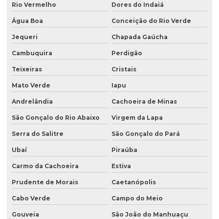
Rio Vermelho
Dores do Indaiá
Água Boa
Conceição do Rio Verde
Jequeri
Chapada Gaúcha
Cambuquira
Perdigão
Teixeiras
Cristais
Mato Verde
Iapu
Andrelândia
Cachoeira de Minas
São Gonçalo do Rio Abaixo
Virgem da Lapa
Serra do Salitre
São Gonçalo do Pará
Ubaí
Piraúba
Carmo da Cachoeira
Estiva
Prudente de Morais
Caetanópolis
Cabo Verde
Campo do Meio
Gouveia
São João do Manhuaçu