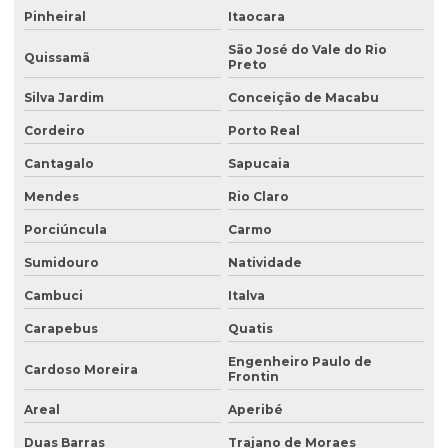
Coleta de amostra de água para análise microbiológica
Pinheiral
Itaocara
Coleta de amostra de efluentes
São José do Vale do Rio
Quissamã
Preto
Coleta de amostras de água
Silva Jardim
Conceição de Macabu
Coleta de amostras de água e efluentes
Cordeiro
Porto Real
Coleta de efluente para análise
Cantagalo
Sapucaia
Coleta de efluentes industriais
Mendes
Rio Claro
Coleta de efluentes líquidos
Porciúncula
Carmo
Consultoria ambiental
Sumidouro
Natividade
Consultoria ambiental para empresas
Cambuci
Italva
Carapebus
Quatis
Consultoria ambiental e florestal
Engenheiro Paulo de
Consultoria ambiental rural
Cardoso Moreira
Frontin
Consultoria ambiental serviços
Areal
Aperibé
Consultoria área ambiental
Duas Barras
Trajano de Moraes