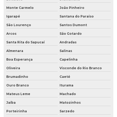
Gerenciamento de efluentes
Monte Carmelo
João Pinheiro
Instalação de tanque de combustível
Igarapé
Santana do Paraíso
Instalação de tanques de combustíveis subterrâneos
São Lourenço
Santos Dumont
Investigação ambiental
Arcos
São Gotardo
Investigação ambiental confirmatória
Santa Rita do Sapucaí
Andradas
Investigação ambiental detalhada
Almenara
Salinas
Boa Esperança
Capelinha
Investigação ambiental preliminar
Oliveira
Visconde do Rio Branco
Investigação confirmatória
Brumadinho
Caeté
Investigação confirmatória de passivo ambiental
Ouro Branco
Iturama
Investigação detalhada de passivo ambiental
Mateus Leme
Machado
Laboratório de análise de água
Jaíba
Matozinhos
Laboratório de análise de efluentes
Porteirinha
Sarzedo
Laudo de análise de água