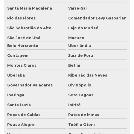
Consultoria e assessoria ambiental
Santa Maria Madalena
Varre-Sai
Rio das Flores
Comendador Levy Gasparian
Consultoria em gestão ambiental
São Sebastião do Alto
Laje do Muriaé
Consultoria inventário florestal
São José de Ubá
Macuco
Consultoria e licenciamento ambiental
Belo Horizonte
Uberlândia
Consultoria de meio ambiente
Contagem
Juiz de Fora
Consultoria técnica ambiental
Montes Claros
Betim
Desativação de tanque de combustível subterrâneo
Uberaba
Ribeirão das Neves
Empresa de análise de água
Governador Valadares
Divinópolis
Empresa de análise granulométrica do solo
Ipatinga
Sete Lagoas
Empresa de análise de solo
Santa Luzia
Ibirité
Poços de Caldas
Patos de Minas
Empresa de análise de solo e sedimento
Pouso Alegre
Teófilo Otoni
Empresa coleta de efluentes