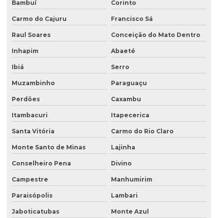
Licenciamento ambiental urbano
Bambuí
Corinto
Monitoramento de efluentes
Carmo do Cajuru
Francisco Sá
Raul Soares
Conceição do Mato Dentro
Monitoramento de efluentes líquidos
Inhapim
Abaeté
Passivo ambiental investigação detalhada
Ibiá
Serro
Perfuração de poço de monitoramento
Muzambinho
Paraguaçu
Plano de monitoramento de efluentes
Perdões
Caxambu
Plano de recuperação de área degradada
Itambacuri
Itapecerica
Plano de recuperação de área degradada pela mineração
Santa Vitória
Carmo do Rio Claro
Plantas para recuperação de áreas degradadas
Monte Santo de Minas
Lajinha
Poço de monitoramento
Conselheiro Pena
Divino
Poço de monitoramento afogado
Campestre
Manhumirim
Poço de monitoramento de água subterrânea
Paraisópolis
Lambari
Poço de monitoramento ambiental
Jaboticatubas
Monte Azul