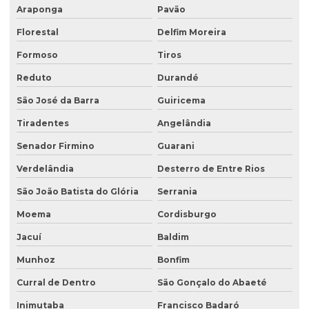
Araponga
Pavão
Florestal
Delfim Moreira
Formoso
Tiros
Reduto
Durandé
São José da Barra
Guiricema
Tiradentes
Angelândia
Senador Firmino
Guarani
Verdelândia
Desterro de Entre Rios
São João Batista do Glória
Serrania
Moema
Cordisburgo
Jacuí
Baldim
Munhoz
Bonfim
Curral de Dentro
São Gonçalo do Abaeté
Inimutaba
Francisco Badaró