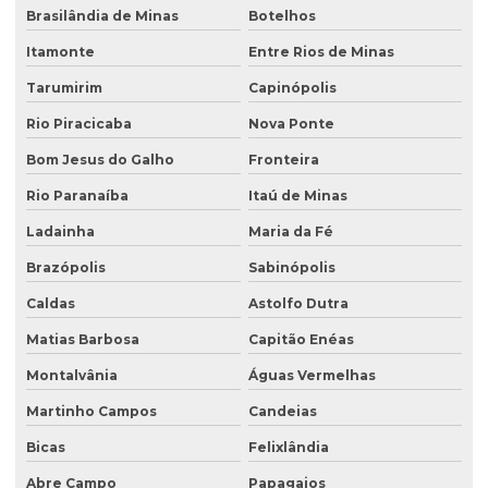
Brasilândia de Minas
Botelhos
Serviço de desativação de tanques
Itamonte
Entre Rios de Minas
Serviço de licenciamento ambiental
Tarumirim
Capinópolis
Serviço de retirada de tanque subterrâneo
Rio Piracicaba
Nova Ponte
Serviço de retirada de tanques
Bom Jesus do Galho
Fronteira
Serviço de sondagem
Rio Paranaíba
Itaú de Minas
Sondagem ambiental
Ladainha
Maria da Fé
Sondagem geofísica
Brazópolis
Sabinópolis
Sondagem geofísica poço artesiano
Caldas
Astolfo Dutra
Matias Barbosa
Capitão Enéas
Sondagem geológica
Montalvânia
Águas Vermelhas
Sondagem geotécnica
Martinho Campos
Candeias
Sondagem de solo para construção
Bicas
Felixlândia
Sondagem de solo para construção civil
Abre Campo
Papagaios