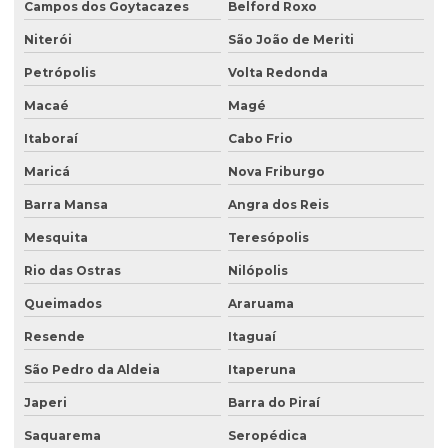
Análise de sólidos em efluentes
Campos dos Goytacazes
Belford Roxo
Análise de solo amostragem
Niterói
São João de Meriti
Petrópolis
Volta Redonda
Análise de solo completa
Macaé
Magé
Análise de solo para construção
Itaboraí
Cabo Frio
Análise de solo contaminado
Maricá
Nova Friburgo
Análise de solo física
Barra Mansa
Angra dos Reis
Análise de solo fósforo
Mesquita
Teresópolis
Análise de solo laboratório
Rio das Ostras
Nilópolis
Análise de solo passivo ambiental
Queimados
Araruama
Análise de solo preço
Resende
Itaguaí
Análise de solo valor
São Pedro da Aldeia
Itaperuna
Avaliação ambiental preliminar
Japeri
Barra do Piraí
Avaliação ambiental de terrenos com potencial de contaminação
Saquarema
Seropédica