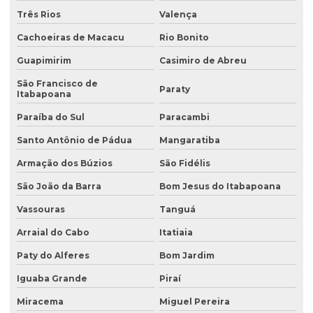
Três Rios
Valença
Avaliação de área de risco ambiental e sanitária
Cachoeiras de Macacu
Rio Bonito
Avaliação de áreas contaminadas
Guapimirim
Casimiro de Abreu
Avaliação de efluentes industriais
São Francisco de
Paraty
Avaliação de passivo ambiental
Itabapoana
Avaliação preliminar de áreas contaminadas
Paraíba do Sul
Paracambi
Santo Antônio de Pádua
Mangaratiba
Avaliação preliminar de passivo ambiental
Armação dos Búzios
São Fidélis
Coleta de água
São João da Barra
Bom Jesus do Itabapoana
Coleta de água para análise
Vassouras
Tanguá
Coleta de água para análise físico química
Arraial do Cabo
Itatiaia
Coleta de água para análise microbiológica
Paty do Alferes
Bom Jardim
Coleta de água industrial
Iguaba Grande
Piraí
Coleta de águas pluviais
Miracema
Miguel Pereira