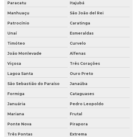
Empresa de retirada de tanque subterrâneo
Paracatu
Itajubá
Manhuaçu
São João del Rei
Empresa de retirada de tanques
Patrocínio
Caratinga
Empresa de sondagem ambiental
Unaí
Esmeraldas
Empresa sondagem de solo
Timóteo
Curvelo
Empresas de consultoria ambiental
João Monlevade
Alfenas
Empresas de consultoria meio ambiente
Viçosa
Três Corações
Empresas que fazem análise de água
Lagoa Santa
Ouro Preto
Empresas de sondagem
São Sebastião do Paraíso
Janaúba
Ensaio percolação do solo
Formiga
Cataguases
Ensaio triaxial de solos
Januária
Pedro Leopoldo
Escritório de consultoria ambiental
Mariana
Frutal
Estudo hidrogeológico
Ponte Nova
Pirapora
Três Pontas
Extrema
Estudo hidrológico