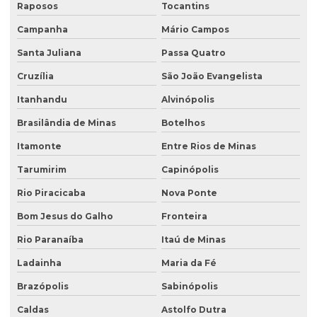
Retirada de tanque de combustível subterrâneo
Raposos
Tocantins
Retirada de tanque subterrâneo
Campanha
Mário Campos
Santa Juliana
Passa Quatro
Retirada de tanques
Cruzília
São João Evangelista
Serviço de consultoria ambiental
Itanhandu
Alvinópolis
Serviço de desativação de tanque subterrâneo
Brasilândia de Minas
Botelhos
Serviço de desativação de tanques
Itamonte
Entre Rios de Minas
Serviço de licenciamento ambiental
Tarumirim
Capinópolis
Serviço de retirada de tanque subterrâneo
Rio Piracicaba
Nova Ponte
Serviço de retirada de tanques
Bom Jesus do Galho
Fronteira
Serviço de sondagem
Rio Paranaíba
Itaú de Minas
Sondagem ambiental
Ladainha
Maria da Fé
Sondagem geofísica
Brazópolis
Sabinópolis
Sondagem geofísica poço artesiano
Caldas
Astolfo Dutra