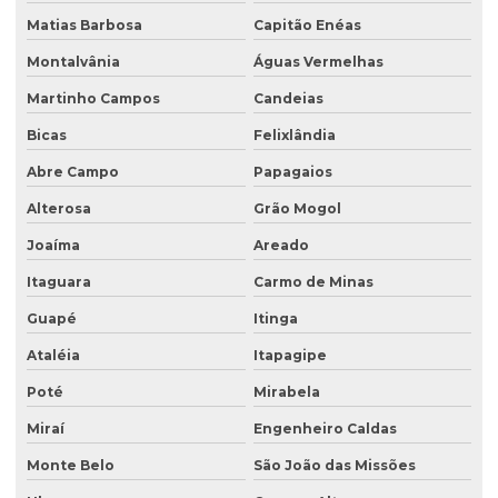
Matias Barbosa
Capitão Enéas
Sondagem geológica
Montalvânia
Águas Vermelhas
Sondagem geotécnica
Martinho Campos
Candeias
Sondagem de solo para construção
Bicas
Felixlândia
Sondagem de solo para construção civil
Abre Campo
Papagaios
Sondagem de solos e rochas
Alterosa
Grão Mogol
Sondagem de subsolo
Joaíma
Areado
Sondagem de terreno
Itaguara
Carmo de Minas
Sondagem de terreno para construção
Guapé
Itinga
Tampa para poço de monitoramento
Ataléia
Itapagipe
Poté
Mirabela
Miraí
Engenheiro Caldas
Monte Belo
São João das Missões