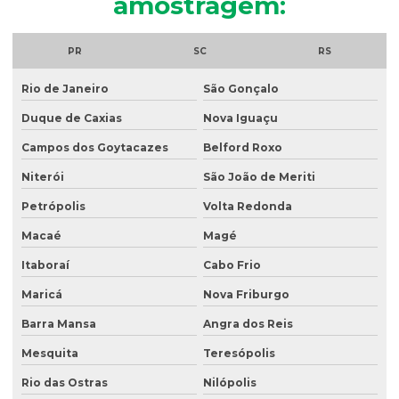
amostragem:
Análise microbiológica do esgoto
Análise de ph do solo
PR
SC
RS
Análise de potabilidade da água
Rio de Janeiro
São Gonçalo
Análise química do solo
Duque de Caxias
Nova Iguaçu
Análise de sólidos em efluentes
Campos dos Goytacazes
Belford Roxo
Análise de solo amostragem
Niterói
São João de Meriti
Petrópolis
Volta Redonda
Análise de solo completa
Macaé
Magé
Análise de solo para construção
Itaboraí
Cabo Frio
Análise de solo contaminado
Maricá
Nova Friburgo
Análise de solo física
Barra Mansa
Angra dos Reis
Análise de solo fósforo
Mesquita
Teresópolis
Análise de solo laboratório
Rio das Ostras
Nilópolis