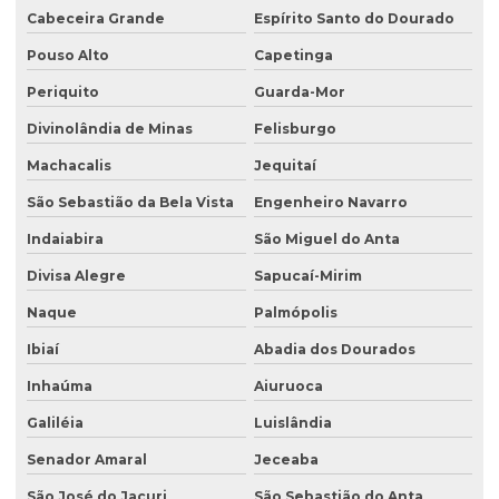
Cabeceira Grande
Espírito Santo do Dourado
Pouso Alto
Capetinga
Periquito
Guarda-Mor
Divinolândia de Minas
Felisburgo
Machacalis
Jequitaí
São Sebastião da Bela Vista
Engenheiro Navarro
Indaiabira
São Miguel do Anta
Divisa Alegre
Sapucaí-Mirim
Naque
Palmópolis
Ibiaí
Abadia dos Dourados
Inhaúma
Aiuruoca
Galiléia
Luislândia
Senador Amaral
Jeceaba
São José do Jacuri
São Sebastião do Anta