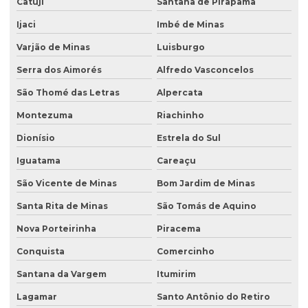
Catuji
Santana de Pirapama
Ijaci
Imbé de Minas
Varjão de Minas
Luisburgo
Serra dos Aimorés
Alfredo Vasconcelos
São Thomé das Letras
Alpercata
Montezuma
Riachinho
Dionísio
Estrela do Sul
Iguatama
Careaçu
São Vicente de Minas
Bom Jardim de Minas
Santa Rita de Minas
São Tomás de Aquino
Nova Porteirinha
Piracema
Conquista
Comercinho
Santana da Vargem
Itumirim
Lagamar
Santo Antônio do Retiro