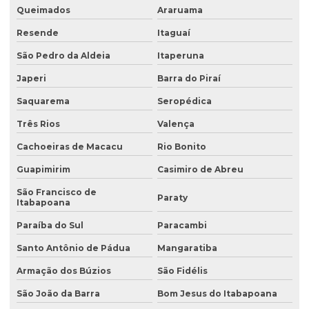
Análise de solo passivo ambiental
Queimados
Araruama
Análise de solo preço
Resende
Itaguaí
Análise de solo valor
São Pedro da Aldeia
Itaperuna
Avaliação ambiental preliminar
Japeri
Barra do Piraí
Avaliação ambiental de terrenos com potencial de contaminação
Saquarema
Seropédica
Três Rios
Valença
Avaliação de área de risco ambiental e sanitária
Cachoeiras de Macacu
Rio Bonito
Avaliação de áreas contaminadas
Guapimirim
Casimiro de Abreu
Avaliação de efluentes industriais
São Francisco de
Paraty
Avaliação de passivo ambiental
Itabapoana
Avaliação preliminar de áreas contaminadas
Paraíba do Sul
Paracambi
Santo Antônio de Pádua
Mangaratiba
Avaliação preliminar de passivo ambiental
Armação dos Búzios
São Fidélis
Coleta de água
São João da Barra
Bom Jesus do Itabapoana
Coleta de água para análise