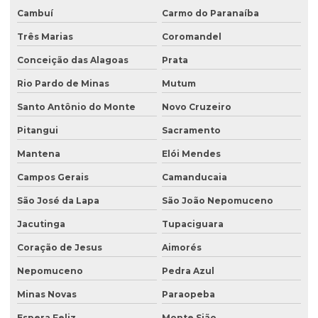
Cambuí
Carmo do Paranaíba
Licenciamento ambiental para empresas
Três Marias
Coromandel
Licenciamento ambiental de fábricas
Conceição das Alagoas
Prata
Licenciamento ambiental de granjas
Rio Pardo de Minas
Mutum
Licenciamento ambiental industrial
Santo Antônio do Monte
Novo Cruzeiro
Licenciamento ambiental para lava jatos
Pitangui
Sacramento
Licenciamento ambiental licença prévia
Mantena
Elói Mendes
Licenciamento ambiental para loteamento
Campos Gerais
Camanducaia
São José da Lapa
São João Nepomuceno
Licenciamento ambiental para loteamento urbano
Jacutinga
Tupaciguara
Licenciamento ambiental para mineração
Coração de Jesus
Aimorés
Licenciamento ambiental para movimentação de terra
Nepomuceno
Pedra Azul
Licenciamento ambiental de oficina mecânica
Minas Novas
Paraopeba
Licenciamento ambiental para postos de combustíveis
Espera Feliz
Monte Sião