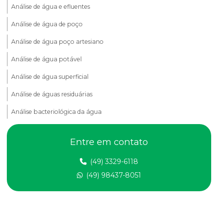
Análise de água e efluentes
Análise de água de poço
Análise de água poço artesiano
Análise de água potável
Análise de água superficial
Análise de águas residuárias
Análise bacteriológica da água
Análise de compactação do solo
Entre em contato
Análise de dbo em efluentes
(49) 3329-6118
Análise de dqo em efluente
(49) 98437-8051
Análise de efluentes
Análise de efluentes empresa
Análise de efluentes industriais