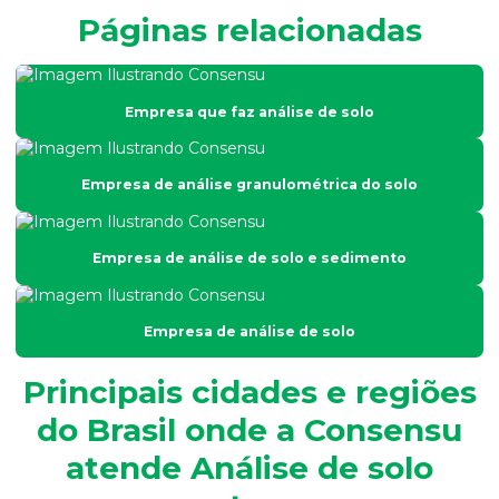
Páginas relacionadas
Análise de efluentes líquidos
Análise de esgoto
Empresa que faz análise de solo
Análise de fertilidade do solo
Análise física do solo
Empresa de análise granulométrica do solo
Análise físico química e microbiológica de água
Análise de fósforo em efluentes
Empresa de análise de solo e sedimento
Análise de fósforo no solo
Análise de granulometria do solo
Empresa de análise de solo
Análise granulométrica
Principais cidades e regiões
Análise granulométrica do solo
do Brasil onde a Consensu
Análise microbiológica de água
atende Análise de solo
Análise microbiológica de água para consumo humano