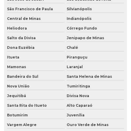
São Francisco de Paula
Silvianópolis
Central de Minas
Indianópolis
Heliodora
Córrego Fundo
Salto da Divisa
Jenipapo de Minas
Dona Euzébia
Chalé
Itueta
Piranguçu
Mamonas
Laranjal
Bandeira do Sul
Santa Helena de Minas
Nova União
Tumiritinga
Jequitibá
Divisa Nova
Santa Rita do Itueto
Alto Caparaó
Botumirim
Juvenília
Vargem Alegre
Ouro Verde de Minas