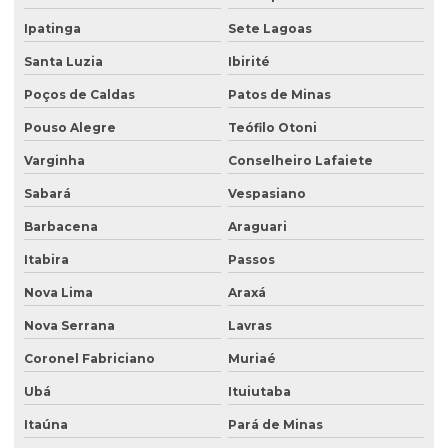
Empresa de análise granulométrica do solo
Ipatinga
Sete Lagoas
Empresa de análise de solo
Santa Luzia
Ibirité
Poços de Caldas
Patos de Minas
Empresa de análise de solo e sedimento
Pouso Alegre
Teófilo Otoni
Empresa coleta de efluentes
Varginha
Conselheiro Lafaiete
Empresa de ensaio percolação do solo
Sabará
Vespasiano
Empresa de ensaio de permeabilidade do solo
Barbacena
Araguari
Empresa de ensaios de solos
Itabira
Passos
Empresa especialista em sondagens de solo
Nova Lima
Araxá
Empresa especializada em análise de água
Nova Serrana
Lavras
Empresa especializada em consultoria ambiental
Coronel Fabriciano
Muriaé
Empresa que faz análise de água
Ubá
Ituiutaba
Empresa que faz análise de solo
Itaúna
Pará de Minas