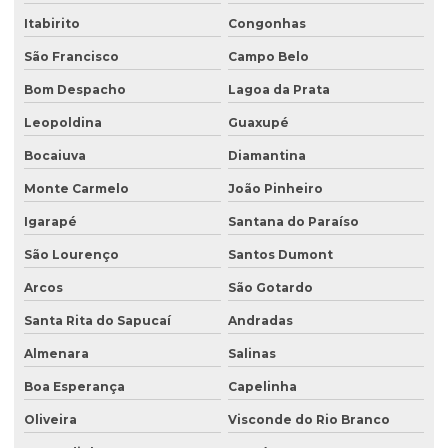
Itabirito
Congonhas
Estudo hidrológico para outorga
São Francisco
Campo Belo
Estudo hidrológico para pontes
Bom Despacho
Lagoa da Prata
Estudo de passivo ambiental
Leopoldina
Guaxupé
Exploração de águas subterrâneas
Bocaiuva
Diamantina
Gerenciamento de efluentes
Monte Carmelo
João Pinheiro
Instalação de tanque de combustível
Igarapé
Santana do Paraíso
Instalação de tanques de combustíveis subterrâneos
São Lourenço
Santos Dumont
Investigação ambiental
Arcos
São Gotardo
Investigação ambiental confirmatória
Santa Rita do Sapucaí
Andradas
Investigação ambiental detalhada
Almenara
Salinas
Boa Esperança
Capelinha
Investigação ambiental preliminar
Oliveira
Visconde do Rio Branco
Investigação confirmatória