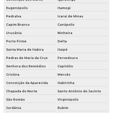
Eugenópolis
Itamogi
Pedralva
Icaraí de Minas
Capim Branco
Canápolis
Urucânia
Ninheira
Porto Firme
Delta
Santa Maria de Itabira
Itaipé
Pedras de Maria da Cruz
Fervedouro
Senhora dos Remédios
Capitólio
Cristina
Mercês
Conceição da Aparecida
Itabirinha
Chapada do Norte
Santo Antônio do Jacinto
São Romão
Virginópolis
Jordânia
Rubim