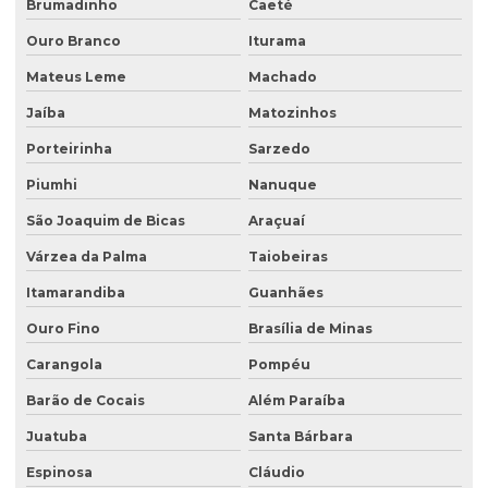
Brumadinho
Caeté
Investigação confirmatória de passivo ambiental
Ouro Branco
Iturama
Investigação detalhada de passivo ambiental
Mateus Leme
Machado
Laboratório de análise de água
Jaíba
Matozinhos
Laboratório de análise de efluentes
Porteirinha
Sarzedo
Laudo de análise de água
Piumhi
Nanuque
Laudo hidrogeológico
São Joaquim de Bicas
Araçuaí
Laudo de passivo ambiental
Várzea da Palma
Taiobeiras
Licenciamento ambiental de aterro sanitário
Itamarandiba
Guanhães
Licenciamento ambiental para atividades agropecuárias
Ouro Fino
Brasília de Minas
Carangola
Pompéu
Licenciamento ambiental de atividades rurais
Barão de Cocais
Além Paraíba
Licenciamento ambiental de barragens
Juatuba
Santa Bárbara
Licenciamento ambiental condomínio residencial
Espinosa
Cláudio
Licenciamento ambiental para construção civil