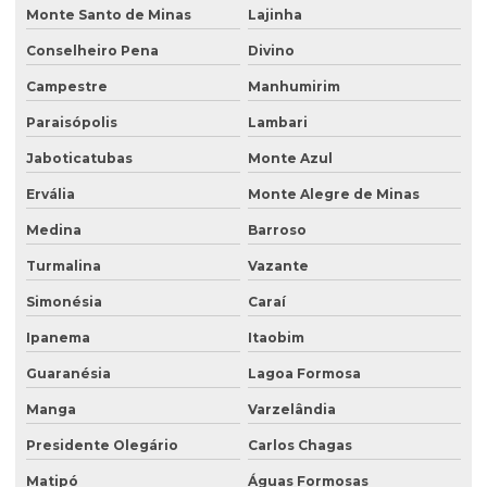
Plantas para recuperação de áreas degradadas
Monte Santo de Minas
Lajinha
Poço de monitoramento
Conselheiro Pena
Divino
Poço de monitoramento afogado
Campestre
Manhumirim
Poço de monitoramento de água subterrânea
Paraisópolis
Lambari
Poço de monitoramento ambiental
Jaboticatubas
Monte Azul
Ervália
Monte Alegre de Minas
Poço de monitoramento de lençol freático
Medina
Barroso
Poço de monitoramento multinível
Turmalina
Vazante
Poço de monitoramento posto de combustível
Simonésia
Caraí
Programa de monitoramento de efluentes líquidos
Ipanema
Itaobim
Projeto recuperação de área degradada
Guaranésia
Lagoa Formosa
Projeto de recuperação de área degradada prad
Manga
Varzelândia
Recuperação ambiental de áreas degradadas
Presidente Olegário
Carlos Chagas
Recuperação de área degradada por garimpo
Matipó
Águas Formosas