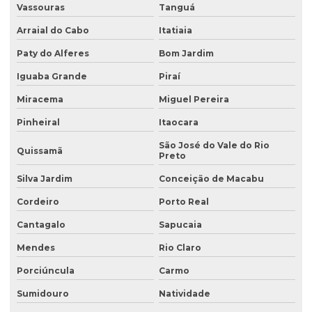
Vassouras
Tanguá
Coleta de água para análise físico química
Arraial do Cabo
Itatiaia
Coleta de água para análise microbiológica
Paty do Alferes
Bom Jardim
Coleta de água industrial
Iguaba Grande
Piraí
Coleta de águas pluviais
Miracema
Miguel Pereira
Coleta de amostra de água para análise microbiológica
Pinheiral
Itaocara
Coleta de amostra de efluentes
São José do Vale do Rio
Quissamã
Preto
Coleta de amostras de água
Silva Jardim
Conceição de Macabu
Coleta de amostras de água e efluentes
Cordeiro
Porto Real
Coleta de efluente para análise
Cantagalo
Sapucaia
Coleta de efluentes industriais
Mendes
Rio Claro
Coleta de efluentes líquidos
Porciúncula
Carmo
Consultoria ambiental
Sumidouro
Natividade