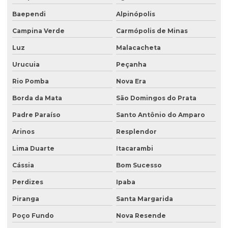
Recuperação de área degradada pela agricultura
Baependi
Alpinópolis
Recuperação de área degradada pela mineração
Campina Verde
Carmópolis de Minas
Recuperação de áreas ambientais degradadas
Luz
Malacacheta
Urucuia
Peçanha
Recuperação de áreas ambientalmente degradadas
Rio Pomba
Nova Era
Recuperação de áreas degradadas e conservação do solo
Borda da Mata
São Domingos do Prata
Recuperação de áreas degradadas e passivos ambientais
Padre Paraíso
Santo Antônio do Amparo
Recuperação de áreas degradadas por regeneração natural
Arinos
Resplendor
Recuperação de áreas degradadas com sistemas agroflorestais
Lima Duarte
Itacarambi
Recuperação de áreas desmatadas
Cássia
Bom Sucesso
Recuperação natural de áreas degradadas
Perdizes
Ipaba
Reflorestamento recuperação de áreas degradadas
Piranga
Santa Margarida
Relatório de investigação de passivo ambiental
Poço Fundo
Nova Resende