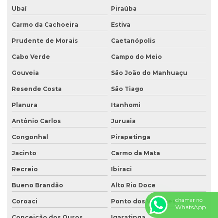
Ubaí
Piraúba
Carmo da Cachoeira
Estiva
Prudente de Morais
Caetanópolis
Cabo Verde
Campo do Meio
Gouveia
São João do Manhuaçu
Resende Costa
São Tiago
Planura
Itanhomi
Antônio Carlos
Juruaia
Congonhal
Pirapetinga
Jacinto
Carmo da Mata
Recreio
Ibiraci
Bueno Brandão
Alto Rio Doce
chamar no
Coroaci
Ponto dos Volantes
WhatsApp
Conceição dos Ouros
Igaratinga