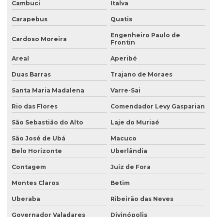
Consultoria ambiental para empresas
Cambuci
Italva
Carapebus
Quatis
Consultoria ambiental e florestal
Engenheiro Paulo de
Consultoria ambiental rural
Cardoso Moreira
Frontin
Consultoria ambiental serviços
Areal
Aperibé
Consultoria área ambiental
Duas Barras
Trajano de Moraes
Consultoria e assessoria ambiental
Santa Maria Madalena
Varre-Sai
Rio das Flores
Comendador Levy Gasparian
Consultoria em gestão ambiental
São Sebastião do Alto
Laje do Muriaé
Consultoria inventário florestal
São José de Ubá
Macuco
Consultoria e licenciamento ambiental
Belo Horizonte
Uberlândia
Consultoria de meio ambiente
Contagem
Juiz de Fora
Consultoria técnica ambiental
Montes Claros
Betim
Desativação de tanque de combustível subterrâneo
Uberaba
Ribeirão das Neves
Empresa de análise de água
Governador Valadares
Divinópolis