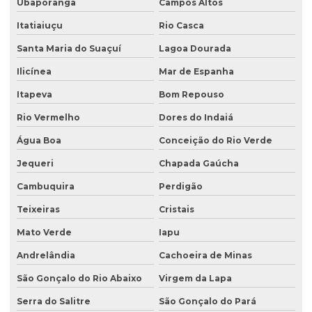
Ubaporanga
Campos Altos
Itatiaiuçu
Rio Casca
Santa Maria do Suaçuí
Lagoa Dourada
Ilicínea
Mar de Espanha
Itapeva
Bom Repouso
Rio Vermelho
Dores do Indaiá
Água Boa
Conceição do Rio Verde
Jequeri
Chapada Gaúcha
Cambuquira
Perdigão
Teixeiras
Cristais
Mato Verde
Iapu
Andrelândia
Cachoeira de Minas
São Gonçalo do Rio Abaixo
Virgem da Lapa
Serra do Salitre
São Gonçalo do Pará