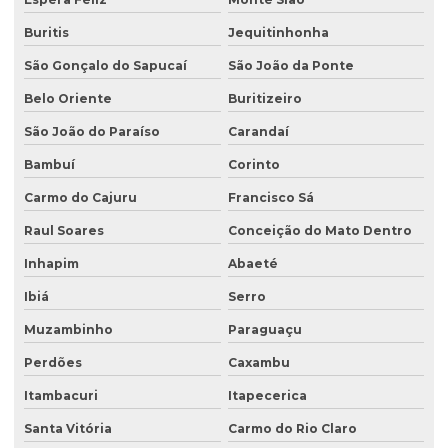
Licenciamento ambiental de rodovias
Buritis
Jequitinhonha
Licenciamento ambiental rural
São Gonçalo do Sapucaí
São João da Ponte
Licenciamento ambiental trifásico
Belo Oriente
Buritizeiro
Licenciamento ambiental em unidades de conservação
São João do Paraíso
Carandaí
Licenciamento ambiental urbano
Bambuí
Corinto
Monitoramento de efluentes
Carmo do Cajuru
Francisco Sá
Raul Soares
Conceição do Mato Dentro
Monitoramento de efluentes líquidos
Inhapim
Abaeté
Passivo ambiental investigação detalhada
Ibiá
Serro
Perfuração de poço de monitoramento
Muzambinho
Paraguaçu
Plano de monitoramento de efluentes
Perdões
Caxambu
Plano de recuperação de área degradada
Itambacuri
Itapecerica
Plano de recuperação de área degradada pela mineração
Santa Vitória
Carmo do Rio Claro