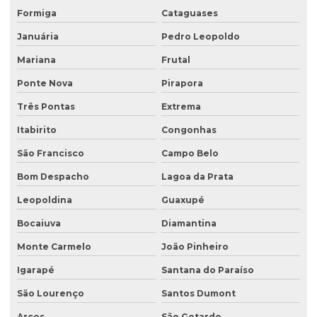
Ensaio percolação do solo
Formiga
Cataguases
Ensaio triaxial de solos
Januária
Pedro Leopoldo
Escritório de consultoria ambiental
Mariana
Frutal
Estudo hidrogeológico
Ponte Nova
Pirapora
Três Pontas
Extrema
Estudo hidrológico
Itabirito
Congonhas
Estudo hidrológico para outorga
São Francisco
Campo Belo
Estudo hidrológico para pontes
Bom Despacho
Lagoa da Prata
Estudo de passivo ambiental
Leopoldina
Guaxupé
Exploração de águas subterrâneas
Bocaiuva
Diamantina
Gerenciamento de efluentes
Monte Carmelo
João Pinheiro
Instalação de tanque de combustível
Igarapé
Santana do Paraíso
Instalação de tanques de combustíveis subterrâneos
São Lourenço
Santos Dumont
Investigação ambiental
Arcos
São Gotardo