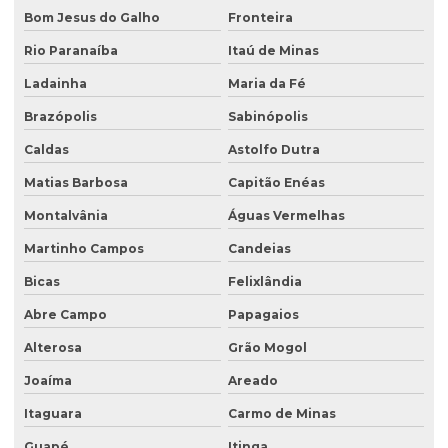
Serviço de retirada de tanques
Bom Jesus do Galho
Fronteira
Serviço de sondagem
Rio Paranaíba
Itaú de Minas
Sondagem ambiental
Ladainha
Maria da Fé
Sondagem geofísica
Brazópolis
Sabinópolis
Sondagem geofísica poço artesiano
Caldas
Astolfo Dutra
Matias Barbosa
Capitão Enéas
Sondagem geológica
Montalvânia
Águas Vermelhas
Sondagem geotécnica
Martinho Campos
Candeias
Sondagem de solo para construção
Bicas
Felixlândia
Sondagem de solo para construção civil
Abre Campo
Papagaios
Sondagem de solos e rochas
Alterosa
Grão Mogol
Sondagem de subsolo
Joaíma
Areado
Sondagem de terreno
Itaguara
Carmo de Minas
Sondagem de terreno para construção
Guapé
Itinga