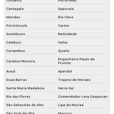
Cordeiro
Porto Real
Coleta de efluente para análise
Cantagalo
Sapucaia
Coleta de efluentes industriais
Mendes
Rio Claro
Coleta de efluentes líquidos
Porciúncula
Carmo
Consultoria ambiental
Sumidouro
Natividade
Consultoria ambiental para empresas
Cambuci
Italva
Carapebus
Quatis
Consultoria ambiental e florestal
Engenheiro Paulo de
Consultoria ambiental rural
Cardoso Moreira
Frontin
Consultoria ambiental serviços
Areal
Aperibé
Consultoria área ambiental
Duas Barras
Trajano de Moraes
Consultoria e assessoria ambiental
Santa Maria Madalena
Varre-Sai
Rio das Flores
Comendador Levy Gasparian
Consultoria em gestão ambiental
São Sebastião do Alto
Laje do Muriaé
Consultoria inventário florestal
São José de Ubá
Macuco