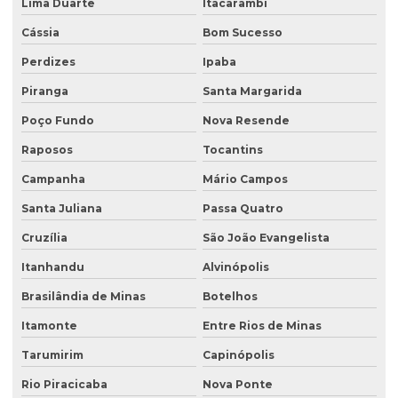
Lima Duarte
Itacarambi
Recuperação de áreas desmatadas
Cássia
Bom Sucesso
Recuperação natural de áreas degradadas
Perdizes
Ipaba
Reflorestamento recuperação de áreas degradadas
Piranga
Santa Margarida
Relatório de investigação de passivo ambiental
Poço Fundo
Nova Resende
Retirada de tanque de combustível subterrâneo
Raposos
Tocantins
Retirada de tanque subterrâneo
Campanha
Mário Campos
Santa Juliana
Passa Quatro
Retirada de tanques
Cruzília
São João Evangelista
Serviço de consultoria ambiental
Itanhandu
Alvinópolis
Serviço de desativação de tanque subterrâneo
Brasilândia de Minas
Botelhos
Serviço de desativação de tanques
Itamonte
Entre Rios de Minas
Serviço de licenciamento ambiental
Tarumirim
Capinópolis
Serviço de retirada de tanque subterrâneo
Rio Piracicaba
Nova Ponte