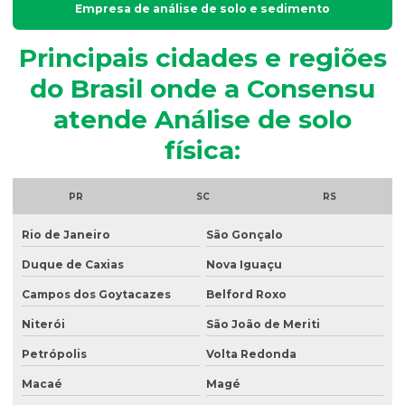
Empresa de análise de solo e sedimento
Análise granulométrica
Principais cidades e regiões
Análise granulométrica do solo
do Brasil onde a Consensu
Análise microbiológica de água
atende Análise de solo
Análise microbiológica de água para consumo humano
física:
Análise microbiológica do esgoto
Análise de ph do solo
PR
SC
RS
Análise de potabilidade da água
Rio de Janeiro
São Gonçalo
Análise química do solo
Duque de Caxias
Nova Iguaçu
Análise de sólidos em efluentes
Campos dos Goytacazes
Belford Roxo
Análise de solo amostragem
Niterói
São João de Meriti
Petrópolis
Volta Redonda
Análise de solo completa
Macaé
Magé
Análise de solo para construção