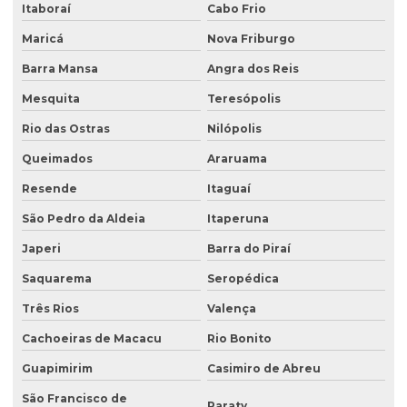
Itaboraí
Cabo Frio
Análise de solo contaminado
Maricá
Nova Friburgo
Análise de solo física
Barra Mansa
Angra dos Reis
Análise de solo fósforo
Mesquita
Teresópolis
Análise de solo laboratório
Rio das Ostras
Nilópolis
Análise de solo passivo ambiental
Queimados
Araruama
Análise de solo preço
Resende
Itaguaí
Análise de solo valor
São Pedro da Aldeia
Itaperuna
Avaliação ambiental preliminar
Japeri
Barra do Piraí
Avaliação ambiental de terrenos com potencial de contaminação
Saquarema
Seropédica
Três Rios
Valença
Avaliação de área de risco ambiental e sanitária
Cachoeiras de Macacu
Rio Bonito
Avaliação de áreas contaminadas
Guapimirim
Casimiro de Abreu
Avaliação de efluentes industriais
São Francisco de
Paraty