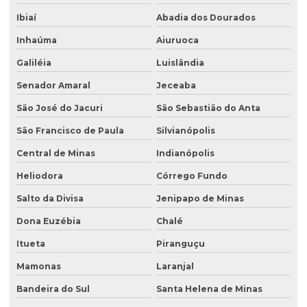
Ibiaí
Abadia dos Dourados
Inhaúma
Aiuruoca
Galiléia
Luislândia
Senador Amaral
Jeceaba
São José do Jacuri
São Sebastião do Anta
São Francisco de Paula
Silvianópolis
Central de Minas
Indianópolis
Heliodora
Córrego Fundo
Salto da Divisa
Jenipapo de Minas
Dona Euzébia
Chalé
Itueta
Piranguçu
Mamonas
Laranjal
Bandeira do Sul
Santa Helena de Minas