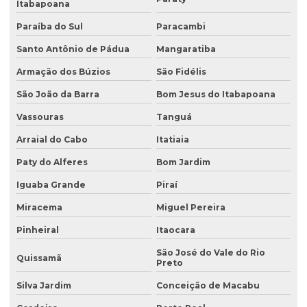
Avaliação de passivo ambiental
Itabapoana
Avaliação preliminar de áreas contaminadas
Paraíba do Sul
Paracambi
Santo Antônio de Pádua
Mangaratiba
Avaliação preliminar de passivo ambiental
Armação dos Búzios
São Fidélis
Coleta de água
São João da Barra
Bom Jesus do Itabapoana
Coleta de água para análise
Vassouras
Tanguá
Coleta de água para análise físico química
Arraial do Cabo
Itatiaia
Coleta de água para análise microbiológica
Paty do Alferes
Bom Jardim
Coleta de água industrial
Iguaba Grande
Piraí
Coleta de águas pluviais
Miracema
Miguel Pereira
Coleta de amostra de água para análise microbiológica
Pinheiral
Itaocara
Coleta de amostra de efluentes
São José do Vale do Rio
Quissamã
Preto
Coleta de amostras de água
Silva Jardim
Conceição de Macabu
Coleta de amostras de água e efluentes