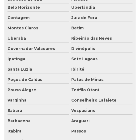
Consultoria e licenciamento ambiental
Belo Horizonte
Uberlândia
Consultoria de meio ambiente
Contagem
Juiz de Fora
Consultoria técnica ambiental
Montes Claros
Betim
Desativação de tanque de combustível subterrâneo
Uberaba
Ribeirão das Neves
Empresa de análise de água
Governador Valadares
Divinópolis
Empresa de análise granulométrica do solo
Ipatinga
Sete Lagoas
Empresa de análise de solo
Santa Luzia
Ibirité
Poços de Caldas
Patos de Minas
Empresa de análise de solo e sedimento
Pouso Alegre
Teófilo Otoni
Empresa coleta de efluentes
Varginha
Conselheiro Lafaiete
Empresa de ensaio percolação do solo
Sabará
Vespasiano
Empresa de ensaio de permeabilidade do solo
Barbacena
Araguari
Empresa de ensaios de solos
Itabira
Passos
Empresa especialista em sondagens de solo