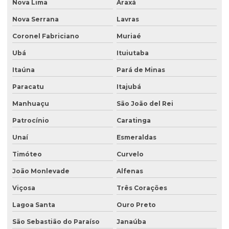
Nova Lima
Araxá
Empresa especializada em análise de água
Nova Serrana
Lavras
Empresa especializada em consultoria ambiental
Coronel Fabriciano
Muriaé
Empresa que faz análise de água
Ubá
Ituiutaba
Empresa que faz análise de solo
Itaúna
Pará de Minas
Empresa de retirada de tanque subterrâneo
Paracatu
Itajubá
Manhuaçu
São João del Rei
Empresa de retirada de tanques
Patrocínio
Caratinga
Empresa de sondagem ambiental
Unaí
Esmeraldas
Empresa sondagem de solo
Timóteo
Curvelo
Empresas de consultoria ambiental
João Monlevade
Alfenas
Empresas de consultoria meio ambiente
Viçosa
Três Corações
Empresas que fazem análise de água
Lagoa Santa
Ouro Preto
Empresas de sondagem
São Sebastião do Paraíso
Janaúba