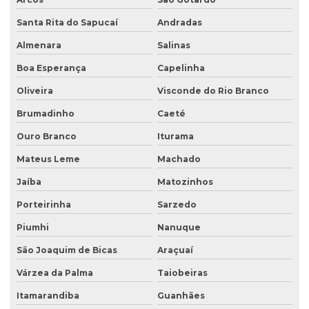
Investigação ambiental confirmatória
Santa Rita do Sapucaí
Andradas
Investigação ambiental detalhada
Almenara
Salinas
Boa Esperança
Capelinha
Investigação ambiental preliminar
Oliveira
Visconde do Rio Branco
Investigação confirmatória
Brumadinho
Caeté
Investigação confirmatória de passivo ambiental
Ouro Branco
Iturama
Investigação detalhada de passivo ambiental
Mateus Leme
Machado
Laboratório de análise de água
Jaíba
Matozinhos
Laboratório de análise de efluentes
Porteirinha
Sarzedo
Laudo de análise de água
Piumhi
Nanuque
Laudo hidrogeológico
São Joaquim de Bicas
Araçuaí
Laudo de passivo ambiental
Várzea da Palma
Taiobeiras
Licenciamento ambiental de aterro sanitário
Itamarandiba
Guanhães