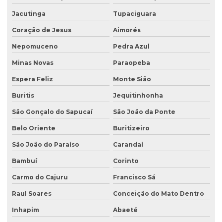
Jacutinga
Tupaciguara
Licenciamento ambiental para mineração
Coração de Jesus
Aimorés
Licenciamento ambiental para movimentação de terra
Nepomuceno
Pedra Azul
Licenciamento ambiental de oficina mecânica
Minas Novas
Paraopeba
Licenciamento ambiental para postos de combustíveis
Espera Feliz
Monte Sião
Licenciamento ambiental de rodovias
Buritis
Jequitinhonha
Licenciamento ambiental rural
São Gonçalo do Sapucaí
São João da Ponte
Licenciamento ambiental trifásico
Belo Oriente
Buritizeiro
Licenciamento ambiental em unidades de conservação
São João do Paraíso
Carandaí
Licenciamento ambiental urbano
Bambuí
Corinto
Monitoramento de efluentes
Carmo do Cajuru
Francisco Sá
Raul Soares
Conceição do Mato Dentro
Monitoramento de efluentes líquidos
Inhapim
Abaeté
Passivo ambiental investigação detalhada