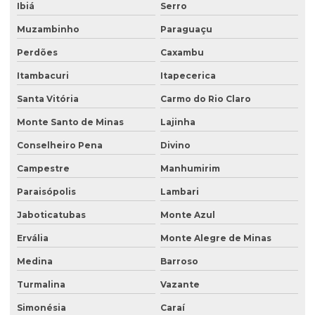
Ibiá
Serro
Perfuração de poço de monitoramento
Muzambinho
Paraguaçu
Plano de monitoramento de efluentes
Perdões
Caxambu
Plano de recuperação de área degradada
Itambacuri
Itapecerica
Plano de recuperação de área degradada pela mineração
Santa Vitória
Carmo do Rio Claro
Plantas para recuperação de áreas degradadas
Monte Santo de Minas
Lajinha
Poço de monitoramento
Conselheiro Pena
Divino
Poço de monitoramento afogado
Campestre
Manhumirim
Poço de monitoramento de água subterrânea
Paraisópolis
Lambari
Poço de monitoramento ambiental
Jaboticatubas
Monte Azul
Ervália
Monte Alegre de Minas
Poço de monitoramento de lençol freático
Medina
Barroso
Poço de monitoramento multinível
Turmalina
Vazante
Poço de monitoramento posto de combustível
Simonésia
Caraí