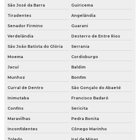
São José da Barra
Guiricema
Tiradentes
Angelândia
Senador Firmino
Guarani
Verdelândia
Desterro de Entre Rios
São João Batista do Glória
Serrania
Moema
Cordisburgo
Jacuí
Baldim
Munhoz
Bonfim
Curral de Dentro
São Gonçalo do Abaeté
Inimutaba
Francisco Badaró
Confins
Sericita
Maravilhas
Pedra Bonita
Inconfidentes
Cônego Marinho
Toledo
Iraí de Minas