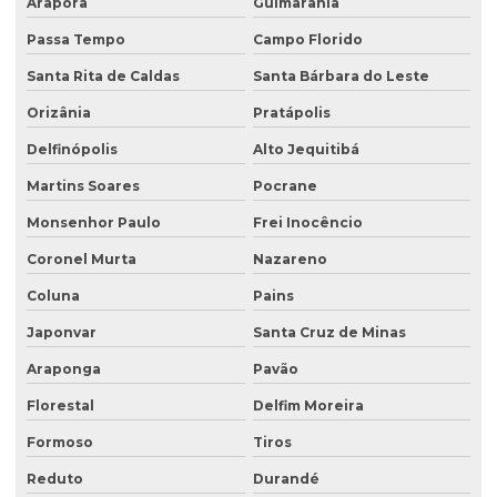
Araporã
Guimarânia
Passa Tempo
Campo Florido
Santa Rita de Caldas
Santa Bárbara do Leste
Orizânia
Pratápolis
Delfinópolis
Alto Jequitibá
Martins Soares
Pocrane
Monsenhor Paulo
Frei Inocêncio
Coronel Murta
Nazareno
Coluna
Pains
Japonvar
Santa Cruz de Minas
Araponga
Pavão
Florestal
Delfim Moreira
Formoso
Tiros
Reduto
Durandé