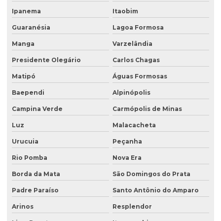
Programa de monitoramento de efluentes líquidos
Ipanema
Itaobim
Projeto recuperação de área degradada
Guaranésia
Lagoa Formosa
Projeto de recuperação de área degradada prad
Manga
Varzelândia
Recuperação ambiental de áreas degradadas
Presidente Olegário
Carlos Chagas
Recuperação de área degradada por garimpo
Matipó
Águas Formosas
Recuperação de área degradada pela agricultura
Baependi
Alpinópolis
Recuperação de área degradada pela mineração
Campina Verde
Carmópolis de Minas
Recuperação de áreas ambientais degradadas
Luz
Malacacheta
Urucuia
Peçanha
Recuperação de áreas ambientalmente degradadas
Rio Pomba
Nova Era
Recuperação de áreas degradadas e conservação do solo
Borda da Mata
São Domingos do Prata
Recuperação de áreas degradadas e passivos ambientais
Padre Paraíso
Santo Antônio do Amparo
Recuperação de áreas degradadas por regeneração natural
Arinos
Resplendor
Recuperação de áreas degradadas com sistemas agroflorestais