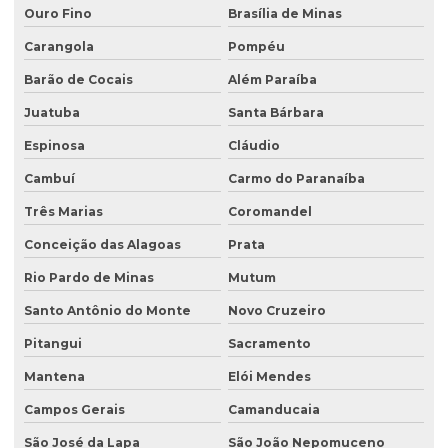
Licenciamento ambiental para atividades agropecuárias
Ouro Fino
Brasília de Minas
Carangola
Pompéu
Licenciamento ambiental de atividades rurais
Barão de Cocais
Além Paraíba
Licenciamento ambiental de barragens
Juatuba
Santa Bárbara
Licenciamento ambiental condomínio residencial
Espinosa
Cláudio
Licenciamento ambiental para construção civil
Cambuí
Carmo do Paranaíba
Licenciamento ambiental para empresas
Três Marias
Coromandel
Licenciamento ambiental de fábricas
Conceição das Alagoas
Prata
Licenciamento ambiental de granjas
Rio Pardo de Minas
Mutum
Licenciamento ambiental industrial
Santo Antônio do Monte
Novo Cruzeiro
Licenciamento ambiental para lava jatos
Pitangui
Sacramento
Licenciamento ambiental licença prévia
Mantena
Elói Mendes
Licenciamento ambiental para loteamento
Campos Gerais
Camanducaia
São José da Lapa
São João Nepomuceno
Licenciamento ambiental para loteamento urbano