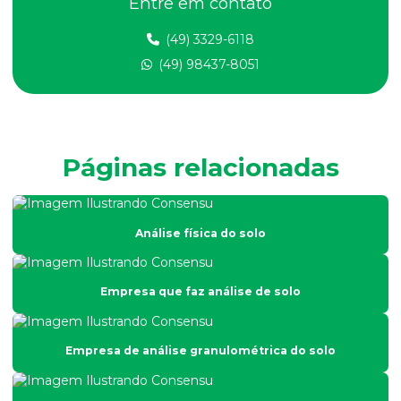
Entre em contato
Análise de dbo em efluentes
(49) 3329-6118
Análise de dqo em efluente
(49) 98437-8051
Análise de efluentes
Análise de efluentes empresa
Análise de efluentes industriais
Páginas relacionadas
Análise de efluentes líquidos
Análise de esgoto
Análise física do solo
Análise de fertilidade do solo
Análise física do solo
Empresa que faz análise de solo
Análise físico química e microbiológica de água
Análise de fósforo em efluentes
Empresa de análise granulométrica do solo
Análise de fósforo no solo
Análise de granulometria do solo