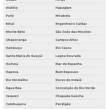
Tampa para poço de monitoramento
Ataléia
Itapagipe
Poté
Mirabela
Miraí
Engenheiro Caldas
Monte Belo
São João das Missões
Ubaporanga
Campos Altos
Itatiaiuçu
Rio Casca
Santa Maria do Suaçuí
Lagoa Dourada
Ilicínea
Mar de Espanha
Itapeva
Bom Repouso
Rio Vermelho
Dores do Indaiá
Água Boa
Conceição do Rio Verde
Jequeri
Chapada Gaúcha
Cambuquira
Perdigão