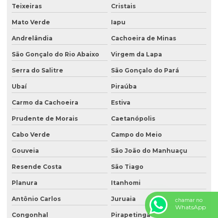
Teixeiras
Cristais
Mato Verde
Iapu
Andrelândia
Cachoeira de Minas
São Gonçalo do Rio Abaixo
Virgem da Lapa
Serra do Salitre
São Gonçalo do Pará
Ubaí
Piraúba
Carmo da Cachoeira
Estiva
Prudente de Morais
Caetanópolis
Cabo Verde
Campo do Meio
Gouveia
São João do Manhuaçu
Resende Costa
São Tiago
Planura
Itanhomi
Antônio Carlos
Juruaia
chamar no
WhatsApp
Congonhal
Pirapetinga