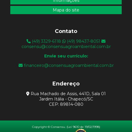
Informações
Mapa do site
Contato
(49) 3329-6118
(49) 98437-8051
consensu@consensuagroambiental.com.br
Envie seu currículo:
financeiro@consensuagroambiental.com.br
Endereço
Rua Machado de Assis, 441D, Sala 01
Jardim Itália - Chapecó/SC
CEP: 89814-080
Copyright © Consensu. (Lei 9610 de 19/02/1998)